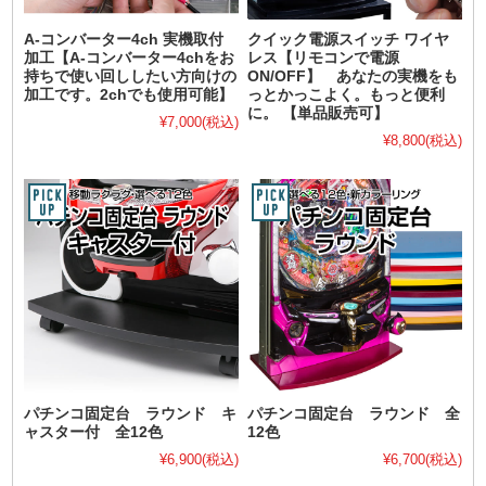
A-コンバーター4ch 実機取付
クイック電源スイッチ ワイヤ
加工【A-コンバーター4chをお
レス【リモコンで電源
持ちで使い回ししたい方向けの
ON/OFF】 あなたの実機をも
加工です。2chでも使用可能】
っとかっこよく。もっと便利
に。 【単品販売可】
¥7,000
(税込)
¥8,800
(税込)
パチンコ固定台 ラウンド キ
パチンコ固定台 ラウンド 全
ャスター付 全12色
12色
¥6,900
(税込)
¥6,700
(税込)