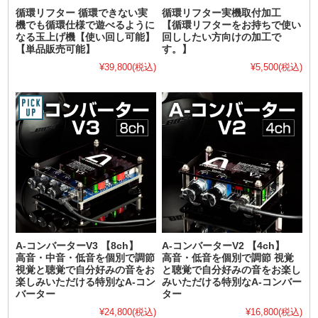
循環リフター 循環できない実
循環リフター実機取付加工
機でも循環仕様で遊べるように
【循環リフターをお持ちで使い
なる玉上げ機【使い回し可能】
回ししたい方向けの加工で
【単品販売可能】
す。】
¥39,800
(税込)
¥5,500
(税込)
A-コンバーターV3 【8ch】
A-コンバーターV2 【4ch】
高音・中音・低音を個別で調節
高音・低音を個別で調節 視覚
視覚と聴覚で自分好みの音をお
と聴覚で自分好みの音をお楽し
楽しみいただける特別なA-コン
みいただける特別なA-コンバー
バーター
ター
¥24,800
(税込)
¥16,800
(税込)