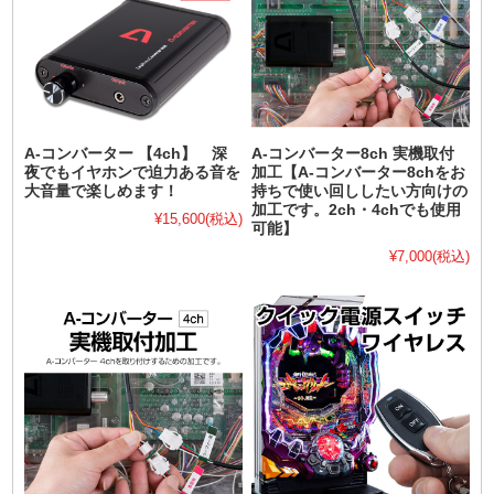
A-コンバーター 【4ch】 深
A-コンバーター8ch 実機取付
夜でもイヤホンで迫力ある音を
加工【A-コンバーター8chをお
大音量で楽しめます！
持ちで使い回ししたい方向けの
加工です。2ch・4chでも使用
¥15,600
(税込)
可能】
¥7,000
(税込)