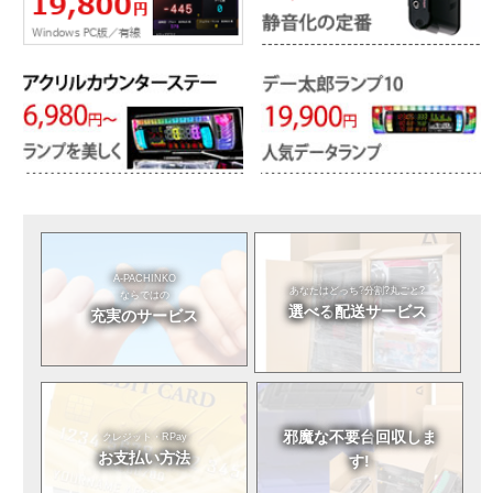
A-PACHINKO
あなたはどっち?
分割?丸ごと?
ならではの
選べる
配送サービス
充実のサービス
邪魔な不要台
回収しま
クレジット・RPay
お支払い方法
す!