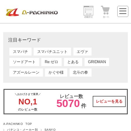
注目キーワード
スマパチ
スマパチユニット
エヴァ
ソードアート
Re:ゼロ
とある
GRIDMAN
アズールレーン
かぐや様
北斗の拳
＼おかげさまで業界／
レビュー数
NO,1
5070
レビューを見る
件
のレビュー数
A-PACHINKO TOP
パチンコ・メーカー別
SANYO