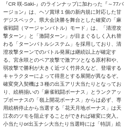
『CR 咲‐Saki‐』のラインナップに加わった『～77バ
ージョン』は、ヘソ賞球１個の新内規に対応した甘
デジスペック。県大会決勝を舞台とした確変の「麻
雀戦闘（マージャンバトル）モード」は、「清澄攻
撃ターン」と「激闘ターン」が目まぐるしく入れ替
わる「ターンバトルシステム」を採用しており、清
澄攻撃ターンでのバトル発展は継続以上が確定す
る。宮永咲とのペア攻撃で激アツとなる原村和や、
弱攻撃で勝利が大きく近づく竹井久など、登場する
キャラクターによって得意とする展開が異なるぞ。
確変突入契機は３種の出玉アリ大当たりとなってお
り、絵柄揃いの「麻雀戦闘ボーナス」とランクアッ
プボーナスの「嶺上開花ボーナス」からは必ず、専
用絵柄停止から当選する「花天月地ボーナス」は天
江衣のツモを阻止することができれば確変に突入。
小当たりor出玉ナシ大当たり当選時には「特訓」絵