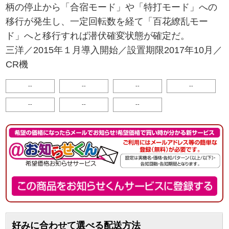
柄の停止から「合宿モード」や「特打モード」への
移行が発生し、一定回転数を経て「百花繚乱モー
ド」へと移行すれば潜伏確変状態が確定だ。
三洋／2015年１月導入開始／設置期限2017年10月／
CR機
--
--
--
--
--
--
--
好みに合わせて選べる配送方法