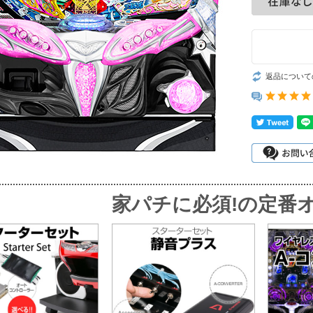
返品について
家パチに必須!
の定番オ