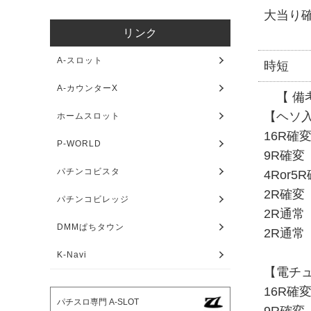
大当り
リンク
A-スロット
時短
A-カウンターX
【 備考
【ヘソ
ホームスロット
16R確
P-WORLD
9R確変
パチンコビスタ
4Ror5
2R確変
パチンコビレッジ
2R通常
DMMぱちタウン
2R通常
K-Navi
【電チ
16R確
パチスロ専門 A-SLOT
9R確変