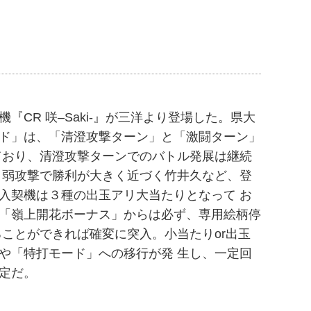
CR 咲–Saki-』が三洋より登場した。県大
ド」は、「清澄攻撃ターン」と「激闘ターン」
ており、清澄攻撃ターンでのバトル発展は継続
、弱攻撃で勝利が大きく近づく竹井久など、登
入契機は３種の出玉アリ大当たりとなって お
「嶺上開花ボーナス」からは必ず、専用絵柄停
ことができれば確変に突入。小当たりor出玉
や「特打モード」への移行が発 生し、一定回
定だ。