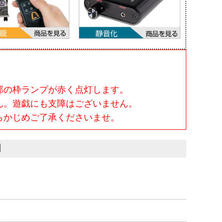
部の枠ランプが赤く点灯します。
ん。遊戯にも支障はございません。
らかじめご了承くださいませ。
】