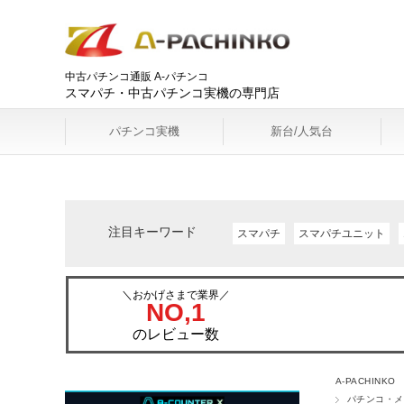
中古パチンコ通販 A-パチンコ
スマパチ・中古パチンコ実機の専門店
パチンコ実機
新台/人気台
注目キーワード
スマパチ
スマパチユニット
＼おかげさまで業界／
NO,1
のレビュー数
A-PACHINKO
パチンコ・メ