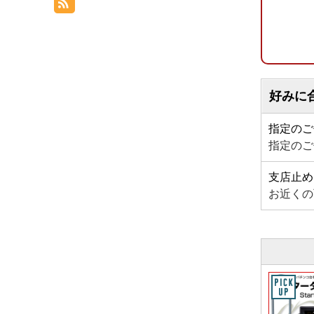
好みに
指定のご
指定のご
支店止め
お近くの