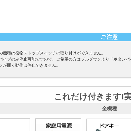
ご注意
の機種は役物ストップスイッチの取り付けができません。
バイブのみ停止可能ですので、ご希望の方はプルダウンより「ボタンバ
ンが開く動作は停止できません。
これだけ付きます!
全機種