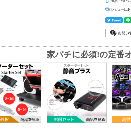
返品について
レビューはあ
家パチに必須!
の定番オ