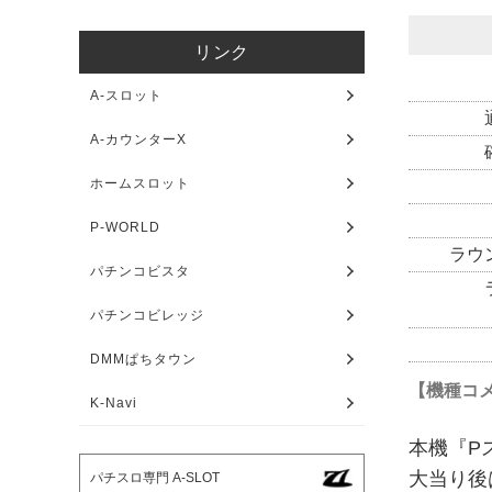
リンク
A-スロット
A-カウンターX
ホームスロット
P-WORLD
ラウ
パチンコビスタ
パチンコビレッジ
DMMぱちタウン
【機種コ
K-Navi
本機『P
大当り後
パチスロ専門 A-SLOT