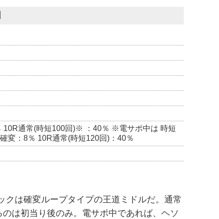
】
 10R通常(時短100回)※ ：40％ ※電サポ中は 時短
確変：8％ 10R通常(時短120回)：40％
スペックは確変ループタイプの王道ミドルだ。通常
回となるのは初当り後のみ。電サポ中であれば、ヘソ