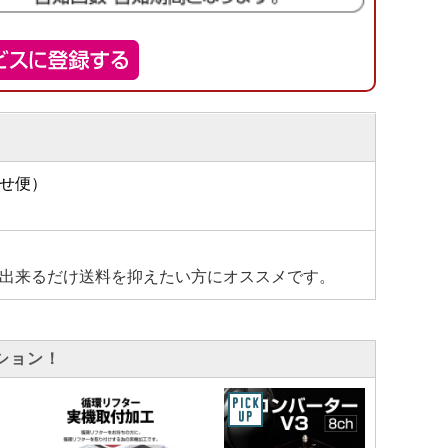
せ便）
出来るだけ送料を抑えたい方にオススメです。
ション！