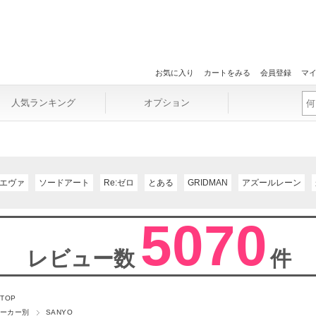
お気に入り
カートをみる
会員登録
マ
人気ランキング
オプション
エヴァ
ソードアート
Re:ゼロ
とある
GRIDMAN
アズールレーン
5070
レビュー数
件
 TOP
ーカー別
SANYO