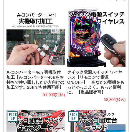
A-コンバーター4ch 実機取付
クイック電源スイッチ ワイヤ
加工【A-コンバーター4chをお
レス【リモコンで電源
持ちで使い回ししたい方向けの
ON/OFF】 あなたの実機をも
加工です。2chでも使用可能】
っとかっこよく。もっと便利
に。 【単品販売可】
¥7,000
(税込)
¥8,800
(税込)