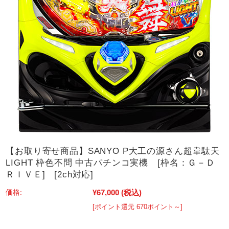
【お取り寄せ商品】SANYO P大工の源さん超韋駄天
LIGHT 枠色不問 中古パチンコ実機 [枠名：Ｇ－Ｄ
ＲＩＶＥ] [2ch対応]
¥67,000
(税込)
価格:
[ポイント還元 670ポイント～]