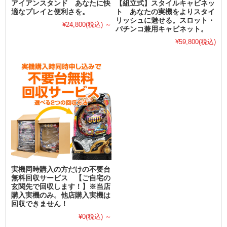
アイアンスタンド あなたに快
【組立式】スタイルキャビネッ
適なプレイと便利さを。
ト あなたの実機をよりスタイ
リッシュに魅せる。スロット・
¥24,800
(税込)
～
パチンコ兼用キャビネット。
¥59,800
(税込)
実機同時購入の方だけの不要台
無料回収サービス 【ご自宅の
玄関先で回収します！】※当店
購入実機のみ。他店購入実機は
回収できません！
¥0
(税込)
～