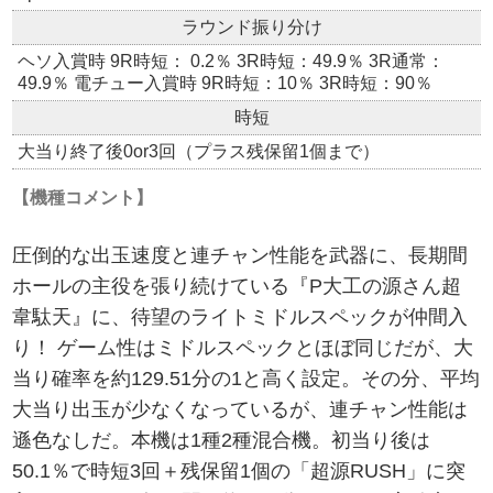
ラウンド振り分け
ヘソ入賞時 9R時短： 0.2％ 3R時短：49.9％ 3R通常：
49.9％ 電チュー入賞時 9R時短：10％ 3R時短：90％
時短
大当り終了後0or3回（プラス残保留1個まで）
【機種コメント】
圧倒的な出玉速度と連チャン性能を武器に、長期間
ホールの主役を張り続けている『P大工の源さん超
韋駄天』に、待望のライトミドルスペックが仲間入
り！ ゲーム性はミドルスペックとほぼ同じだが、大
当り確率を約129.51分の1と高く設定。その分、平均
大当り出玉が少なくなっているが、連チャン性能は
遜色なしだ。本機は1種2種混合機。初当り後は
50.1％で時短3回＋残保留1個の「超源RUSH」に突