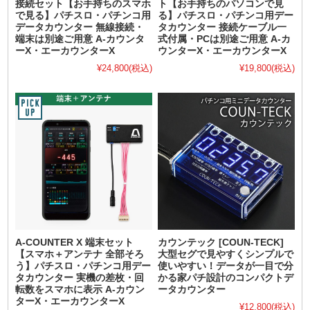
接続セット【お手持ちのスマホ
ト【お手持ちのパソコンで見
で見る】パチスロ・パチンコ用
る】パチスロ・パチンコ用デー
データカウンター 無線接続・
タカウンター 接続ケーブル一
端末は別途ご用意 A-カウンタ
式付属・PCは別途ご用意 A-カ
ーX・エーカウンターX
ウンターX・エーカウンターX
¥24,800
(税込)
¥19,800
(税込)
A-COUNTER X 端末セット
カウンテック [COUN-TECK]
【スマホ＋アンテナ 全部そろ
大型セグで見やすくシンプルで
う】パチスロ・パチンコ用デー
使いやすい！データが一目で分
タカウンター 実機の差枚・回
かる家パチ設計のコンパクトデ
転数をスマホに表示 A-カウン
ータカウンター
ターX・エーカウンターX
¥12,800
(税込)