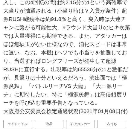
入し、この4回転の間は約2.15分の1という高確率で
大当りが抽選される（小当り時はＶ入賞が条件）超
源RUSH継続率は約91.8％と高く、突入時は大連チ
ャンに繋がる可能性大。9ラウンド大当りのヒキ次第
では大量獲得にも期待できる。また、アタッカーは
ほぼ無駄玉がない仕様なので、消化スピードは非常
に速い。なお、本機はヘソでも小当りを抽選してお
り、当選すればロングフリーズが発生して超源
RUSHに直行する。出現率は約65536分の1と激低だ
が、見返りは十分といえるだろう。演出面では「極
源炎舞」 「バトルリーチVS 大龍」 「大三源リー
チ」に期待したい。特に「極源炎舞」は高信頼度リ
ーチを呼び込む重要予告となっている。
大阪府公安委員会検定通過状況(2021年01月08日付)
ライトミドル
液晶
右アタッカー
右打ち