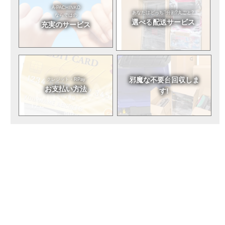
A-PACHINKO
あなたはどっち?
分割?丸ごと?
ならではの
選べる
配送サービス
充実のサービス
邪魔な不要台
回収しま
クレジット・RPay
お支払い方法
す!