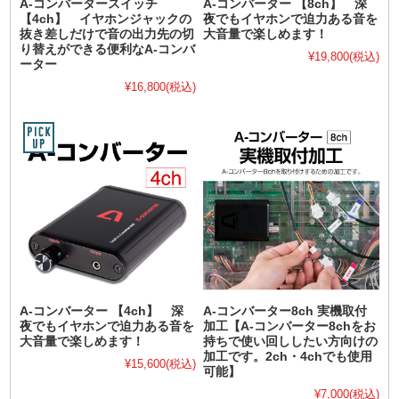
A-コンバータースイッチ
A-コンバーター 【8ch】 深
【4ch】 イヤホンジャックの
夜でもイヤホンで迫力ある音を
抜き差しだけで音の出力先の切
大音量で楽しめます！
り替えができる便利なA-コンバ
¥19,800
(税込)
ーター
¥16,800
(税込)
A-コンバーター 【4ch】 深
A-コンバーター8ch 実機取付
夜でもイヤホンで迫力ある音を
加工【A-コンバーター8chをお
大音量で楽しめます！
持ちで使い回ししたい方向けの
加工です。2ch・4chでも使用
¥15,600
(税込)
可能】
¥7,000
(税込)