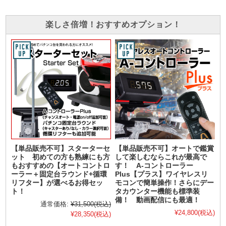
楽しさ倍増！おすすめオプション！
【単品販売不可】スターターセ
【単品販売不可】オートで鑑賞
ット 初めての方も熟練にも方
して楽しむならこれが最高で
もおすすめの【オートコントロ
す！ A-コントローラー
ーラー＋固定台ラウンド+循環
Plus【プラス】ワイヤレスリ
リフター】が選べるお得セッ
モコンで簡単操作！さらにデー
ト！
タカウンター機能も標準装
備！ 動画配信にも最適！
通常価格:
¥31,500
(税込)
¥24,800
(税込)
¥28,350
(税込)