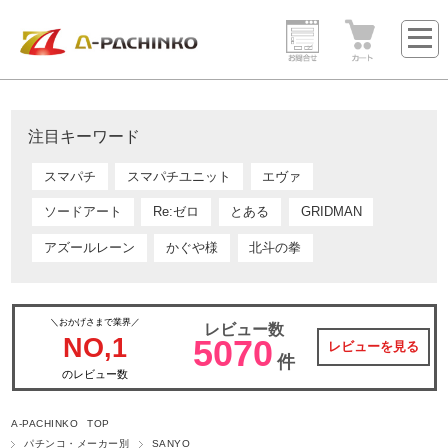
注目キーワード
スマパチ
スマパチユニット
エヴァ
ソードアート
Re:ゼロ
とある
GRIDMAN
アズールレーン
かぐや様
北斗の拳
＼おかげさまで業界／
レビュー数
NO,1
5070
レビューを見る
件
のレビュー数
A-PACHINKO TOP
パチンコ・メーカー別
SANYO