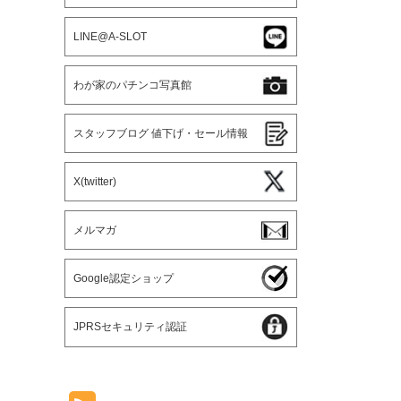
LINE@A-SLOT
わが家のパチンコ写真館
スタッフブログ 値下げ・セール情報
X(twitter)
メルマガ
Google認定ショップ
JPRSセキュリティ認証