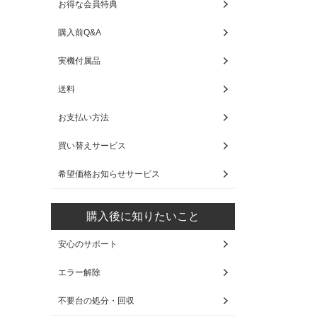
お得な会員特典
購入前Q&A
実機付属品
送料
お支払い方法
買い替えサービス
希望価格お知らせサービス
購入後に知りたいこと
安心のサポート
エラー解除
不要台の処分・回収