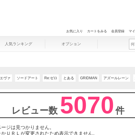
お気に入り
カートをみる
会員登録
マ
人気ランキング
オプション
エヴァ
ソードアート
Re:ゼロ
とある
GRIDMAN
アズールレーン
5070
レビュー数
件
ページは見つかりません。
たかＵＲＬが変更されたため表示できません。