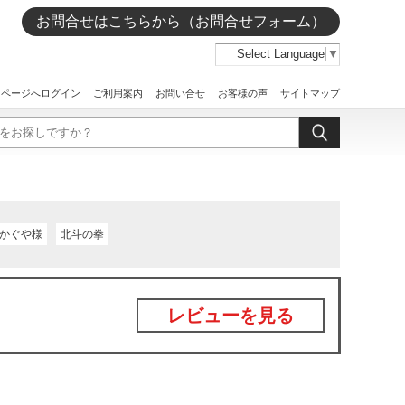
お問合せはこちらから（お問合せフォーム）
Select Language
▼
イページへログイン
ご利用案内
お問い合せ
お客様の声
サイトマップ
かぐや様
北斗の拳
レビューを見る