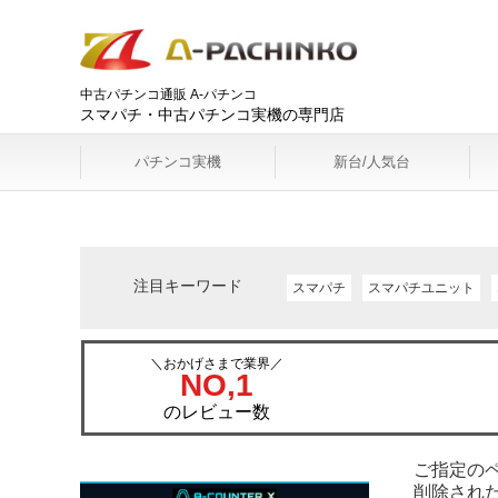
中古パチンコ通販 A-パチンコ
スマパチ・中古パチンコ実機の専門店
パチンコ実機
新台/人気台
注目キーワード
スマパチ
スマパチユニット
＼おかげさまで業界／
NO,1
のレビュー数
ご指定の
削除され