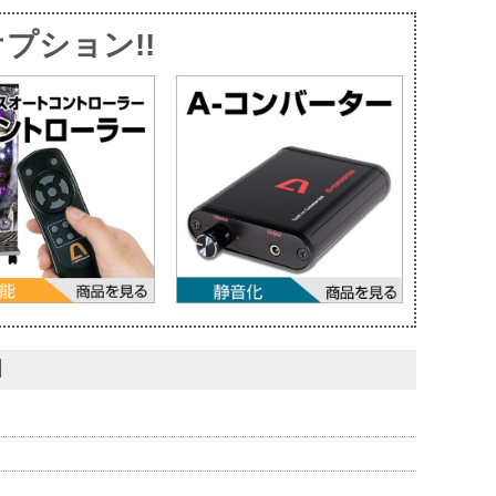
プション!!
】