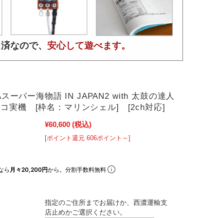
ス済なので、
安心して遊べます。
Aスーパー海物語 IN JAPAN2 with 太鼓の達人
コ実機 [枠名：マリンシェル] [2ch対応]
¥60,600
(税込)
[ポイント還元 606ポイント～]
なら
月々20,200円
から。分割手数料無料
指定のご住所までお届けか、西濃運輸支
店止めかご選択ください。