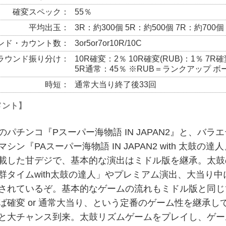
確変スペック
55％
平均出玉
3R：約300個 5R：約500個 7R：約700個
ンド・カウント数
3or5or7or10R/10C
ラウンド振り分け
10R確変：2％ 10R確変(RUB)：1％ 7R確
5R通常：45％ ※RUB＝ランクアップ ボ
時短
通常大当り終了後33回
メント】
のパチンコ『Pスーパー海物語 IN JAPAN2』と、バ
マシン『PAスーパー海物語 IN JAPAN2 with 太
載した甘デジで、基本的な演出はミドル版を継承。太鼓
群タイムwith太鼓の達人」やプレミアム演出、大当り
されているぞ。基本的なゲームの流れもミドル版と同じ
ば確変 or 通常大当り、という定番のゲーム性を継承
と大チャンス到来。太鼓リズムゲームをプレイし、ゲー