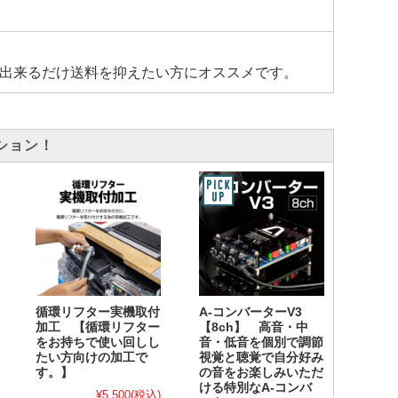
出来るだけ送料を抑えたい方にオススメです。
ション！
循環リフター実機取付
A-コンバーターV3
加工 【循環リフター
【8ch】 高音・中
をお持ちで使い回しし
音・低音を個別で調節
たい方向けの加工で
視覚と聴覚で自分好み
す。】
の音をお楽しみいただ
ける特別なA-コンバ
¥5,500
(税込)