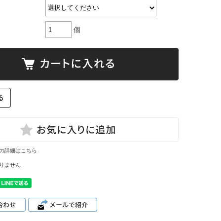
個
の詳細はこちら
りません