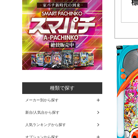
種類で探す
メーカー別から探す
新台/人気台から探す
人気ランキングから探す
オプションから探す