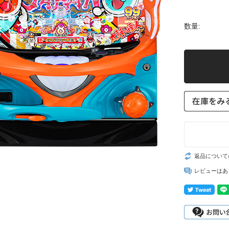
数量:
返品について
レビューはあ