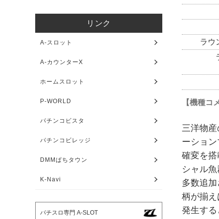
リンク
ラウ
A-スロット
A-カウンターX
ホームスロット
P-WORLD
【機種コ
パチンコビスタ
三洋物産
ーション
パチンコビレッジ
確変を搭
DMMぱちタウン
シャル魚
K-Navi
多数追加
柄が揃え
発生する
パチスロ専門 A-SLOT