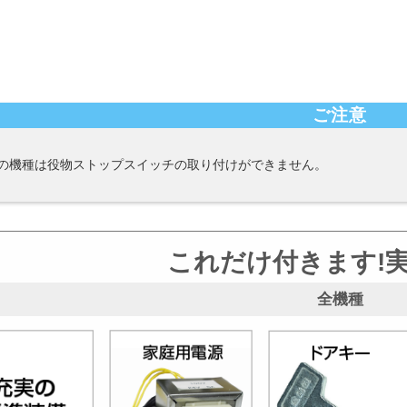
ご注意
の機種は役物ストップスイッチの取り付けができません。
これだけ付きます!
全機種