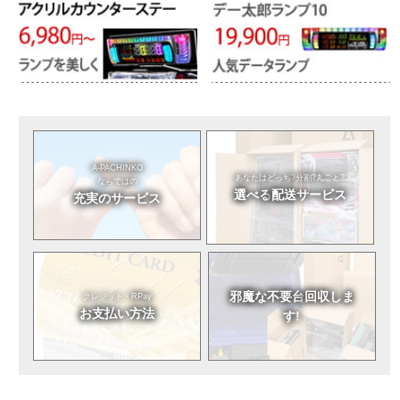
A-PACHINKO
あなたはどっち?
分割?丸ごと?
ならではの
選べる
配送サービス
充実のサービス
邪魔な不要台
回収しま
クレジット・RPay
お支払い方法
す!