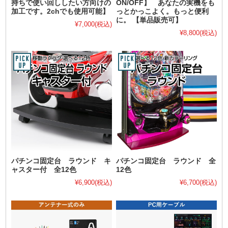
持ちで使い回ししたい方向けの
ON/OFF】 あなたの実機をも
加工です。2chでも使用可能】
っとかっこよく。もっと便利
に。 【単品販売可】
¥7,000
(税込)
¥8,800
(税込)
パチンコ固定台 ラウンド キ
パチンコ固定台 ラウンド 全
ャスター付 全12色
12色
¥6,900
(税込)
¥6,700
(税込)