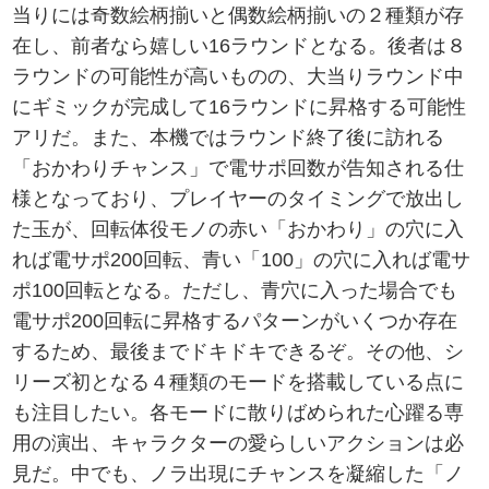
当りには奇数絵柄揃いと偶数絵柄揃いの２種類が存
在し、前者なら嬉しい16ラウンドとなる。後者は８
ラウンドの可能性が高いものの、大当りラウンド中
にギミックが完成して16ラウンドに昇格する可能性
アリだ。また、本機ではラウンド終了後に訪れる
「おかわりチャンス」で電サポ回数が告知される仕
様となっており、プレイヤーのタイミングで放出し
た玉が、回転体役モノの赤い「おかわり」の穴に入
れば電サポ200回転、青い「100」の穴に入れば電サ
ポ100回転となる。ただし、青穴に入った場合でも
電サポ200回転に昇格するパターンがいくつか存在
するため、最後までドキドキできるぞ。その他、シ
リーズ初となる４種類のモードを搭載している点に
も注目したい。各モードに散りばめられた心躍る専
用の演出、キャラクターの愛らしいアクションは必
見だ。中でも、ノラ出現にチャンスを凝縮した「ノ