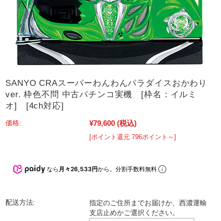
SANYO CRAスーパーわんわんパラダイスおかわり
ver. 枠色不問 中古パチンコ実機 [枠名：イルミ
オ] [4ch対応]
¥79,600
(税込)
価格:
[ポイント還元 796ポイント～]
なら
月々26,533円
から。分割手数料無料
配送方法:
指定のご住所までお届けか、西濃運輸
支店止めかご選択ください。