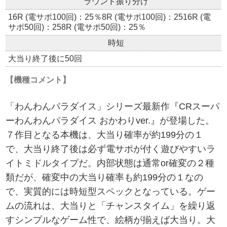
ラウンド振り分け
16R (電サポ100回)：25％8R (電サポ100回)：2516R (電
サポ50回)：258R (電サポ50回)：25％
時短
大当り終了後に50回
【機種コメント】
「わんわんパラダイス」シリーズ最新作『CRスーパ
ーわんわんパラダイス おかわりver.』が登場した。
７作目となる本機は、大当り確率が約199分の１
で、大当り終了後は必ず電サポが付く遊びやすいラ
イトミドルタイプだ。内部状態は通常or確変の２種
類だが、確変中の大当り確率も約199分の１なの
で、実質的には時短型スペックとなっている。ゲー
ムの流れは、大当りと「チャンスタイム」を繰り返
すシンプルなゲーム性で、絵柄が揃えば大当り。大