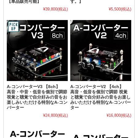
【単品販売可能】
す。】
¥39,800
(税込)
¥5,500
(税込)
A-コンバーターV3 【8ch】
A-コンバーターV2 【4ch】
高音・中音・低音を個別で調節
高音・低音を個別で調節 視覚
視覚と聴覚で自分好みの音をお
と聴覚で自分好みの音をお楽し
楽しみいただける特別なA-コン
みいただける特別なA-コンバー
バーター
ター
¥24,800
(税込)
¥16,800
(税込)