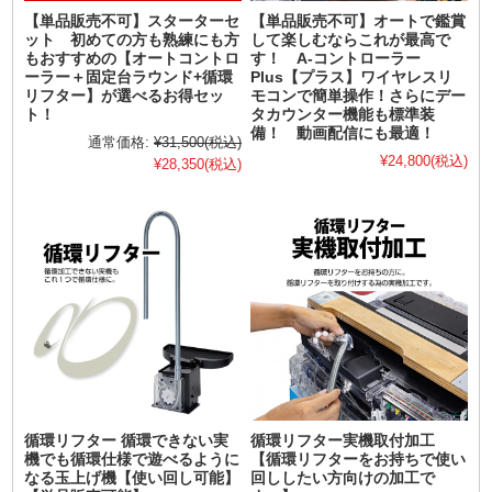
【単品販売不可】スターターセ
【単品販売不可】オートで鑑賞
ット 初めての方も熟練にも方
して楽しむならこれが最高で
もおすすめの【オートコントロ
す！ A-コントローラー
ーラー＋固定台ラウンド+循環
Plus【プラス】ワイヤレスリ
リフター】が選べるお得セッ
モコンで簡単操作！さらにデー
ト！
タカウンター機能も標準装
備！ 動画配信にも最適！
通常価格:
¥31,500
(税込)
¥24,800
(税込)
¥28,350
(税込)
循環リフター 循環できない実
循環リフター実機取付加工
機でも循環仕様で遊べるように
【循環リフターをお持ちで使い
なる玉上げ機【使い回し可能】
回ししたい方向けの加工で