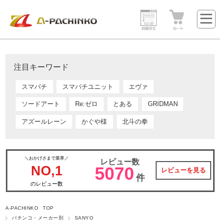
注目キーワード
スマパチ
スマパチユニット
エヴァ
ソードアート
Re:ゼロ
とある
GRIDMAN
アズールレーン
かぐや様
北斗の拳
＼おかげさまで業界／
レビュー数
NO,1
5070
レビューを見る
件
のレビュー数
A-PACHINKO TOP
パチンコ・メーカー別
SANYO