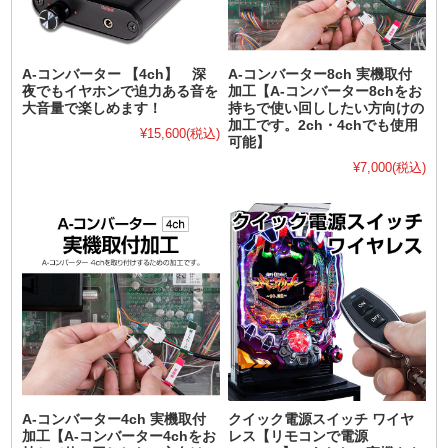
A-コンバーター 【4ch】 深
A-コンバーター8ch 実機取付
夜でもイヤホンで迫力ある音を
加工【A-コンバーター8chをお
大音量で楽しめます！
持ちで使い回ししたい方向けの
加工です。2ch・4chでも使用
¥15,600
(税込)
可能】
¥7,000
(税込)
A-コンバーター4ch 実機取付
クイック電源スイッチ ワイヤ
加工【A-コンバーター4chをお
レス【リモコンで電源