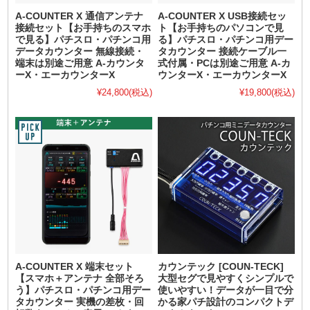
A-COUNTER X 通信アンテナ
A-COUNTER X USB接続セッ
接続セット【お手持ちのスマホ
ト【お手持ちのパソコンで見
で見る】パチスロ・パチンコ用
る】パチスロ・パチンコ用デー
データカウンター 無線接続・
タカウンター 接続ケーブル一
端末は別途ご用意 A-カウンタ
式付属・PCは別途ご用意 A-カ
ーX・エーカウンターX
ウンターX・エーカウンターX
¥24,800
(税込)
¥19,800
(税込)
A-COUNTER X 端末セット
カウンテック [COUN-TECK]
【スマホ＋アンテナ 全部そろ
大型セグで見やすくシンプルで
う】パチスロ・パチンコ用デー
使いやすい！データが一目で分
タカウンター 実機の差枚・回
かる家パチ設計のコンパクトデ