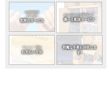
A-PACHINKO
あなたはどっち?
分割?丸ごと?
ならではの
選べる
配送サービス
充実のサービス
邪魔な不要台
回収しま
クレジット・RPay
お支払い方法
す!