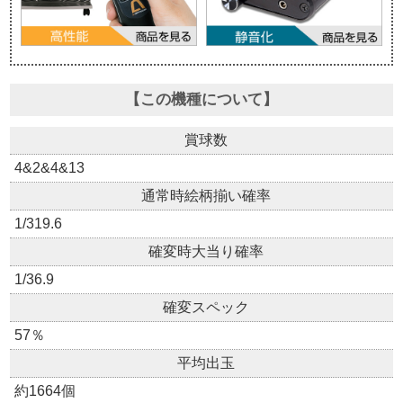
【この機種について】
賞球数
4&2&4&13
通常時絵柄揃い確率
1/319.6
確変時大当り確率
1/36.9
確変スペック
57％
平均出玉
約1664個