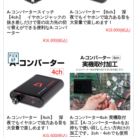
A-コンバータースイッチ
A-コンバーター 【8ch】 深
【4ch】 イヤホンジャックの
夜でもイヤホンで迫力ある音を
抜き差しだけで音の出力先の切
大音量で楽しめます！
り替えができる便利なA-コンバ
¥19,800
(税込)
ーター
¥16,800
(税込)
A-コンバーター 【4ch】 深
A-コンバーター8ch 実機取付
夜でもイヤホンで迫力ある音を
加工【A-コンバーター8chをお
大音量で楽しめます！
持ちで使い回ししたい方向けの
加工です。2ch・4chでも使用
¥15,600
(税込)