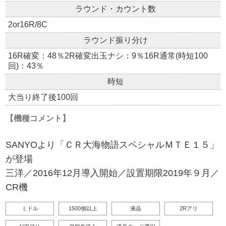
ラウンド・カウント数
2or16R/8C
ラウンド振り分け
16R確変：48％2R確変出玉ナシ：9％16R通常(時短100
回)：43％
時短
大当り終了後100回
【機種コメント】
SANYOより「ＣＲ大海物語スペシャルＭＴＥ１５」
が登場
三洋／2016年12月導入開始／設置期限2019年９月／
CR機
ミドル
1500個以上
液晶
2Rアリ