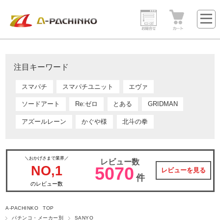
注目キーワード
スマパチ
スマパチユニット
エヴァ
ソードアート
Re:ゼロ
とある
GRIDMAN
アズールレーン
かぐや様
北斗の拳
＼おかげさまで業界／
レビュー数
NO,1
5070
レビューを見る
件
のレビュー数
A-PACHINKO TOP
パチンコ・メーカー別
SANYO