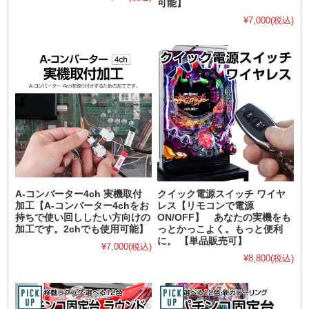
可能】
¥7,000
(税込)
A-コンバーター4ch 実機取付
クイック電源スイッチ ワイヤ
加工【A-コンバーター4chをお
レス【リモコンで電源
持ちで使い回ししたい方向けの
ON/OFF】 あなたの実機をも
加工です。2chでも使用可能】
っとかっこよく。もっと便利
に。 【単品販売可】
¥7,000
(税込)
¥8,800
(税込)