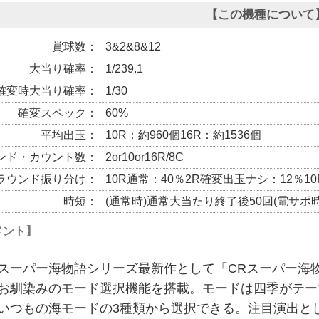
【この機種について
賞球数
3&2&8&12
大当り確率
1/239.1
確変時大当り確率
1/30
確変スペック
60%
平均出玉
10R：約960個16R：約1536個
ンド・カウント数
2or10or16R/8C
ラウンド振り分け
10R通常：40％2R確変出玉ナシ：12％10
時短
(通常時)通常大当たり終了後50回(電サポ
メント】
スーパー海物語シリーズ最新作として「CRスーパー海物語
お馴染みのモード選択機能を搭載。モードは四季がテー
いつもの海モードの3種類から選択できる。注目演出と