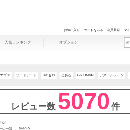
お気に入り
カートをみる
会員登録
マ
人気ランキング
オプション
エヴァ
ソードアート
Re:ゼロ
とある
GRIDMAN
アズールレーン
5070
レビュー数
件
 TOP
ーカー別
SANYO