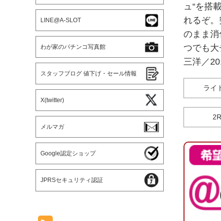
ュ“を搭
れるぞ。
LINE@A-SLOT
のまま消
つでも大
わが家のパチンコ写真館
三洋／20
スタッフブログ 値下げ・セール情報
ライ
X(twitter)
2
メルマガ
Google認定ショップ
JPRSセキュリティ認証