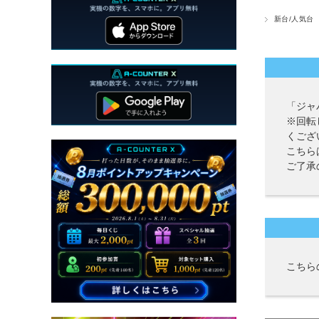
新台/人気台
「ジャ
※回転
くござ
こちら
ご了承
こちら