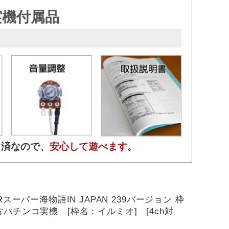
実機付属品
ス済なので、
安心して遊べます。
CRスーパー海物語IN JAPAN 239バージョン 枠
古パチンコ実機 [枠名：イルミオ] [4ch対