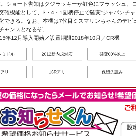
載。ショート告知はクジラッキーが虹色にフラッシュ、
突確機能として、3・4・1図柄停止で確変“ジャパンチ
化できる。なお、本機は7代目ミスマリンちゃんのデビ
チャンスとなるぞ。
15年12月導入開始／設置期限2018年10月／CR機
トミドル
2012新内規対応
確変60%以上
Rアリ
16Rアリ
保留先読み