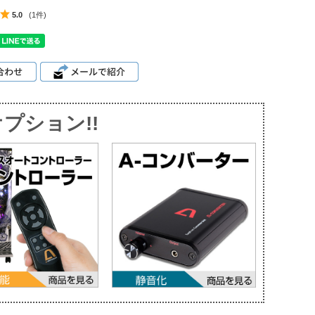
5.0
(1件)
プション!!