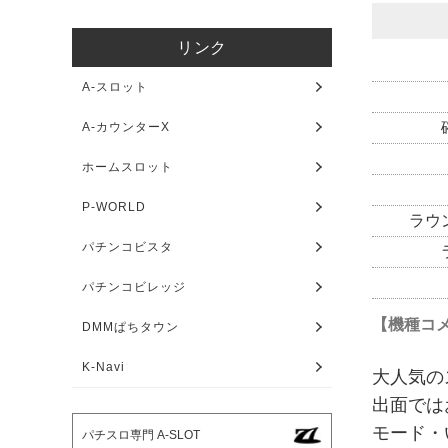
リンク
A-スロット
A-カウンターX
ホームスロット
P-WORLD
ラウ
パチンコビスタ
パチンコビレッジ
【機種コ
DMMぱちタウン
K-Navi
大人気の
出面では
モード・
パチスロ専門 A-SLOT