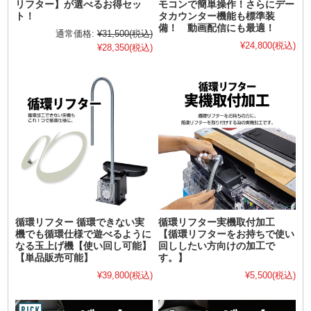
リフター】が選べるお得セッ
モコンで簡単操作！さらにデー
ト！
タカウンター機能も標準装
備！ 動画配信にも最適！
通常価格:
¥31,500
(税込)
¥24,800
(税込)
¥28,350
(税込)
循環リフター 循環できない実
循環リフター実機取付加工
機でも循環仕様で遊べるように
【循環リフターをお持ちで使い
なる玉上げ機【使い回し可能】
回ししたい方向けの加工で
【単品販売可能】
す。】
¥39,800
(税込)
¥5,500
(税込)