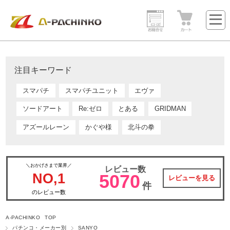
注目キーワード
スマパチ
スマパチユニット
エヴァ
ソードアート
Re:ゼロ
とある
GRIDMAN
アズールレーン
かぐや様
北斗の拳
＼おかげさまで業界／
レビュー数
NO,1
5070
レビューを見る
件
のレビュー数
A-PACHINKO TOP
パチンコ・メーカー別
SANYO