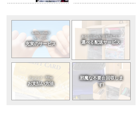
A-PACHINKO
あなたはどっち?
分割?丸ごと?
ならではの
選べる
配送サービス
充実のサービス
邪魔な不要台
回収しま
クレジット・RPay
お支払い方法
す!