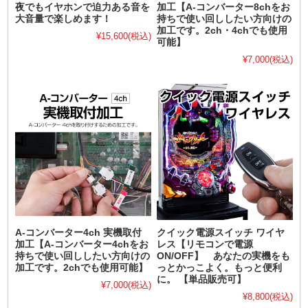
夜でもイヤホンで迫力ある音を
加工【A-コンバーター8chをお
大音量で楽しめます！
持ちで使い回ししたい方向けの
加工です。2ch・4chでも使用
¥15,600
(税込)
可能】
¥7,000
(税込)
A-コンバーター4ch 実機取付
クイック電源スイッチ ワイヤ
加工【A-コンバーター4chをお
レス【リモコンで電源
持ちで使い回ししたい方向けの
ON/OFF】 あなたの実機をも
加工です。2chでも使用可能】
っとかっこよく。もっと便利
に。 【単品販売可】
¥7,000
(税込)
¥8,800
(税込)