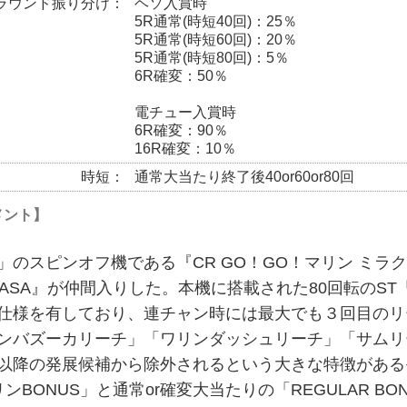
ラウンド振り分け
ヘソ入賞時
5R通常(時短40回)：25％
5R通常(時短60回)：20％
5R通常(時短80回)：5％
6R確変：50％
電チュー入賞時
6R確変：90％
16R確変：10％
時短
通常大当たり終了後40or60or80回
メント】
」のスピンオフ機である『CR GO！GO！マリン ミ
～ASA』が仲間入りした。本機に搭載された80回転のS
仕様を有しており、連チャン時には最大でも３回目のリ
ンバズーカリーチ」「ワリンダッシュリーチ」「サムリ
以降の発展候補から除外されるという大きな特徴がある
リンBONUS」と通常or確変大当たりの「REGULAR 