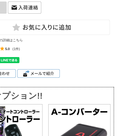
の詳細はこちら
5.0
(1件)
プション!!