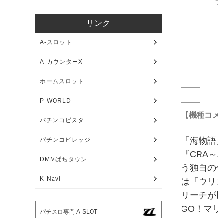
リンク
A-スロット
A-カウンターX
ホームスロット
P-WORLD
【機種コ
パチンコビスタ
「海物語
パチンコビレッジ
『CRA
DMMぱちタウン
う独自の
K-Navi
は「ウリ
リーチが
GO！マ
パチスロ専門 A-SLOT