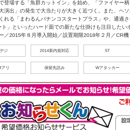
で登場する「魚群カットイン」を始め、「ファイヤー柄
大演出」の発生で大当たりが大きく近づく。また、ヘソ
くれる「まわるんパチンコスタートプラス」や、通過さ
ート」といったハード面での新たな仕掛けも注目したい
ー／2015年８月導入開始／設置期限2018年２月／CR機
デジ
2014新内規対応
ST
6Rアリ
保留先読み
Wアタッカー