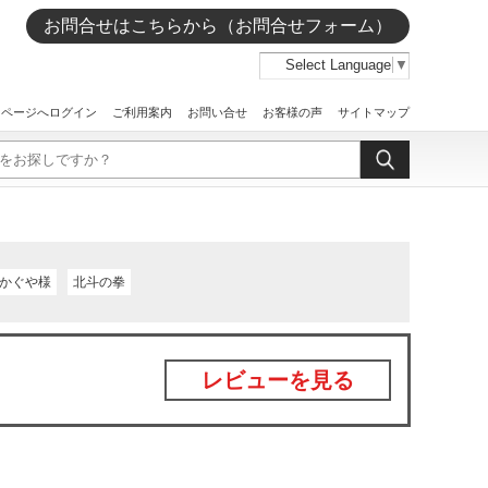
お問合せはこちらから（お問合せフォーム）
Select Language
▼
イページへログイン
ご利用案内
お問い合せ
お客様の声
サイトマップ
かぐや様
北斗の拳
レビューを見る