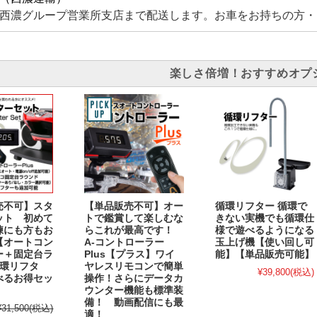
西濃グループ営業所支店まで配送します。お車をお持ちの方・
楽しさ倍増！おすすめオプ
売不可】スタ
【単品販売不可】オー
循環リフター 循環で
ット 初めて
トで鑑賞して楽しむな
きない実機でも循環仕
練にも方もお
らこれが最高です！
様で遊べるようになる
【オートコン
A-コントローラー
玉上げ機【使い回し可
ー＋固定台ラ
Plus【プラス】ワイ
能】【単品販売可能】
循環リフタ
ヤレスリモコンで簡単
¥39,800
(税込)
べるお得セッ
操作！さらにデータカ
ウンター機能も標準装
備！ 動画配信にも最
¥31,500
(税込)
適！