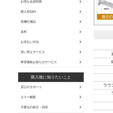
お得な会員特典
購入前Q&A
実機付属品
送料
お支払い方法
買い替えサービス
希望価格お知らせサービス
購入後に知りたいこと
ラウ
安心のサポート
エラー解除
不要台の処分・回収