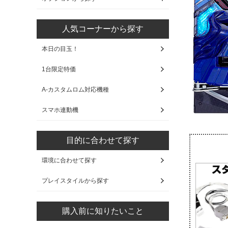
人気コーナーから探す
本日の目玉！
1台限定特価
A-カスタムロム対応機種
スマホ連動機
目的に合わせて探す
環境に合わせて探す
プレイスタイルから探す
購入前に知りたいこと