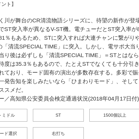
メント】
く川が舞台のCR清流物語シリーズに、待望の新作が登場
でST突入率が異なるV-ST機。電チューだとST突入率が
81％もあるため、STに突入すれば大連チャンに繋がり
回の「清流SPECIAL TIME」に突入。しかし、電サ
当り後は必ずしも「清流SPECIAL TIME」＝STとは
待度は35.3％もあるので、たとえSTでなくても十分
れており、モード固有の演出が多数存在する。多彩で賑
一発告知を楽しみたいなら「ひまわりモード」、そして
ススメだ。
ー／高知県公安委員会検定通過状況(2018年04月17日付)
トミドル
ST
1500個以上
ード選択
右打ち