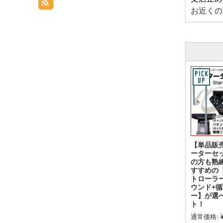
お近くの
【単品販
ーターセ
の方も熟
すすめの
トローラ
ウンド+
ー】が選
ト！
通常価格: