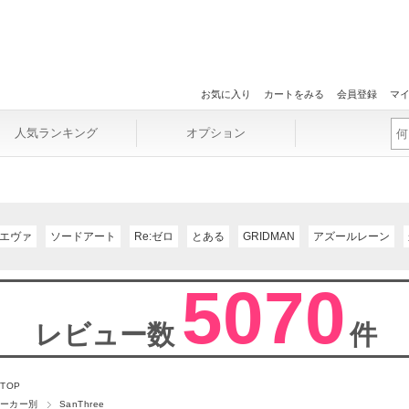
お気に入り
カートをみる
会員登録
マ
人気ランキング
オプション
エヴァ
ソードアート
Re:ゼロ
とある
GRIDMAN
アズールレーン
5070
レビュー数
件
 TOP
ーカー別
SanThree