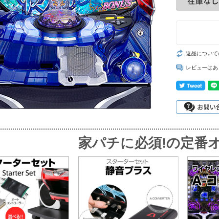
返品について
レビューはあ
家パチに必須!
の定番オ