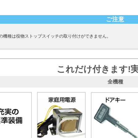
ご注意
の機種は役物ストップスイッチの取り付けができません。
これだけ付きます!
全機種