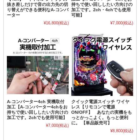
抜き差しだけで音の出力先の切
持ちで使い回ししたい方向けの
り替えができる便利なA-コンバ
加工です。2ch・4chでも使用
ーター
可能】
¥16,800
(税込)
¥7,000
(税込)
A-コンバーター4ch 実機取付
クイック電源スイッチ ワイヤ
加工【A-コンバーター4chをお
レス【リモコンで電源
持ちで使い回ししたい方向けの
ON/OFF】 あなたの実機をも
加工です。2chでも使用可能】
っとかっこよく。もっと便利
に。 【単品販売可】
¥7,000
(税込)
¥8,800
(税込)