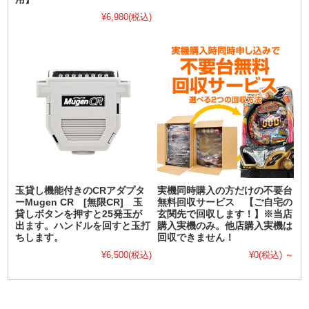
¥6,980
(税込)
玉貸し機能付きのCRアダプタ
実機同時購入の方だけの不要台
ーMugen CR [無限CR] 玉
無料回収サービス 【ご自宅の
貸しボタンを押すと25発玉が
玄関先で回収します！】※当店
出ます。ハンドルを回すと玉打
購入実機のみ。他店購入実機は
ちします。
回収できません！
¥6,500
(税込)
¥0
(税込)
～