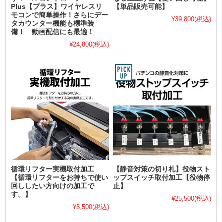
Plus【プラス】ワイヤレスリ
【単品販売可能】
モコンで簡単操作！さらにデー
¥39,800
(税込)
タカウンター機能も標準装
備！ 動画配信にも最適！
¥24,800
(税込)
循環リフター実機取付加工
【静音対策の切り札】役物スト
【循環リフターをお持ちで使い
ップスイッチ取付加工【役物停
回ししたい方向けの加工で
止】
す。】
¥25,500
(税込)
¥5,500
(税込)