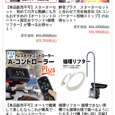
【単品販売不可】スターターセ
静音プラス スターターセット
ット 初めての方も熟練にも方
と合わせて完全無音化【A-コン
もおすすめの【オートコントロ
バーター＋役物ストップ】のお
ーラー＋固定台ラウンド+循環
得セット！
リフター】が選べるお得セッ
通常価格:
¥41,100
(税込)
ト！
¥36,990
(税込)
通常価格:
¥31,500
(税込)
¥28,350
(税込)
【単品販売不可】オートで鑑賞
循環リフター 循環できない実
して楽しむならこれが最高で
機でも循環仕様で遊べるように
す！ A-コントローラー
なる玉上げ機【使い回し可能】