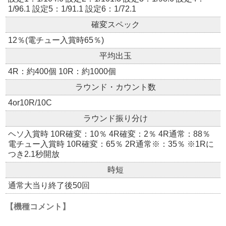
1/96.1 設定5：1/91.1 設定6：1/72.1
確変スペック
12％(電チュー入賞時65％)
平均出玉
4R：約400個 10R：約1000個
ラウンド・カウント数
4or10R/10C
ラウンド振り分け
ヘソ入賞時 10R確変：10％ 4R確変：2％ 4R通常：88％
電チュー入賞時 10R確変：65％ 2R通常※：35％ ※1Rに
つき2.1秒開放
時短
通常大当り終了後50回
【機種コメント】