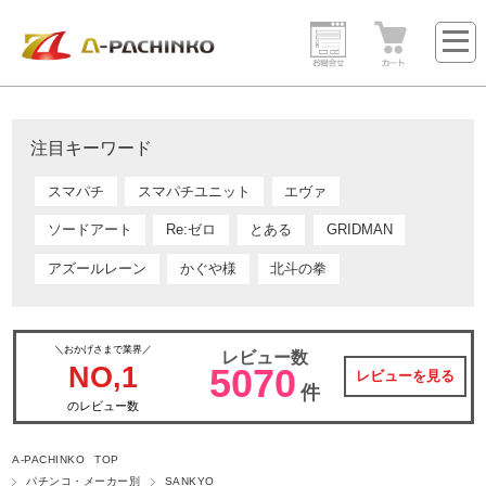
注目キーワード
スマパチ
スマパチユニット
エヴァ
ソードアート
Re:ゼロ
とある
GRIDMAN
アズールレーン
かぐや様
北斗の拳
＼おかげさまで業界／
レビュー数
NO,1
5070
レビューを見る
件
のレビュー数
A-PACHINKO TOP
パチンコ・メーカー別
SANKYO