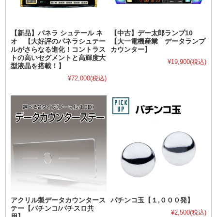
【新品】パネラ シュテール ネ
【中古】デー太郎ランプ10
オ 【大好評のパネラシュテー
【大一電機産業 データランプ
ルがさらなる進化！コントラス
カウンター】
トの高いセグメントと高輝度大
¥19,900
(税込)
型液晶を搭載！】
¥72,000
(税込)
アクリル製データカウンタース
パチンコ玉【１,０００発】
テー【パチンコ/パチスロ共
¥2,500
(税込)
用】