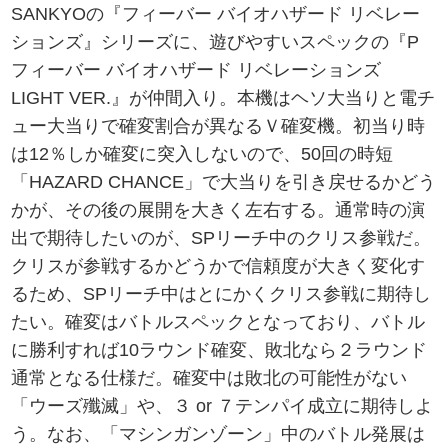
SANKYOの『フィーバー バイオハザード リベレー
ションズ』シリーズに、遊びやすいスペックの『P
フィーバー バイオハザード リベレーションズ
LIGHT VER.』が仲間入り。本機はヘソ大当りと電チ
ュー大当りで確変割合が異なるＶ確変機。初当り時
は12％しか確変に突入しないので、50回の時短
「HAZARD CHANCE」で大当りを引き戻せるかどう
かが、その後の展開を大きく左右する。通常時の演
出で期待したいのが、SPリーチ中のクリス参戦だ。
クリスが参戦するかどうかで信頼度が大きく変化す
るため、SPリーチ中はとにかくクリス参戦に期待し
たい。確変はバトルスペックとなっており、バトル
に勝利すれば10ラウンド確変、敗北なら２ラウンド
通常となる仕様だ。確変中は敗北の可能性がない
「ウーズ殲滅」や、３ or ７テンパイ成立に期待しよ
う。なお、「マシンガンゾーン」中のバトル発展は