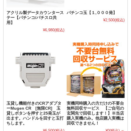
アクリル製データカウンタース
パチンコ玉【１,０００発】
テー【パチンコ/パチスロ共
¥2,500
(税込)
用】
¥6,980
(税込)
玉貸し機能付きのCRアダプタ
実機同時購入の方だけの不要台
ーMugen CR [無限CR] 玉
無料回収サービス 【ご自宅の
貸しボタンを押すと25発玉が
玄関先で回収します！】※当店
出ます。ハンドルを回すと玉打
購入実機のみ。他店購入実機は
ちします。
回収できません！
¥6,500
(税込)
¥0
(税込)
～