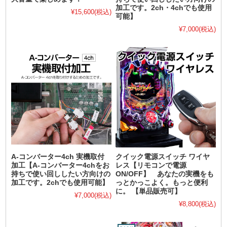
加工です。2ch・4chでも使用
¥15,600
(税込)
可能】
¥7,000
(税込)
A-コンバーター4ch 実機取付
クイック電源スイッチ ワイヤ
加工【A-コンバーター4chをお
レス【リモコンで電源
持ちで使い回ししたい方向けの
ON/OFF】 あなたの実機をも
加工です。2chでも使用可能】
っとかっこよく。もっと便利
に。 【単品販売可】
¥7,000
(税込)
¥8,800
(税込)