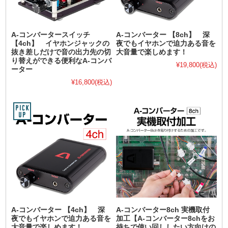
A-コンバータースイッチ
A-コンバーター 【8ch】 深
【4ch】 イヤホンジャックの
夜でもイヤホンで迫力ある音を
抜き差しだけで音の出力先の切
大音量で楽しめます！
り替えができる便利なA-コンバ
¥19,800
(税込)
ーター
¥16,800
(税込)
A-コンバーター 【4ch】 深
A-コンバーター8ch 実機取付
夜でもイヤホンで迫力ある音を
加工【A-コンバーター8chをお
大音量で楽しめます！
持ちで使い回ししたい方向けの