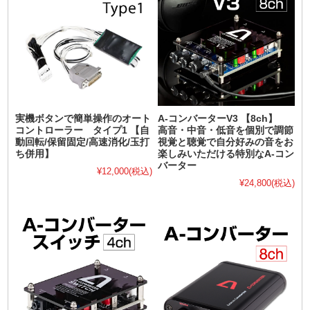
実機ボタンで簡単操作のオート
A-コンバーターV3 【8ch】
コントローラー タイプ1 【自
高音・中音・低音を個別で調節
動回転/保留固定/高速消化/玉打
視覚と聴覚で自分好みの音をお
ち併用】
楽しみいただける特別なA-コン
バーター
¥12,000
(税込)
¥24,800
(税込)