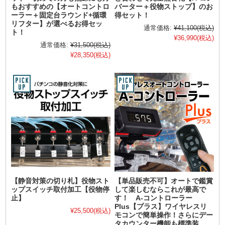
もおすすめの【オートコントロ
バーター＋役物ストップ】のお
ーラー＋固定台ラウンド+循環
得セット！
リフター】が選べるお得セッ
通常価格:
¥41,100
(税込)
ト！
¥36,990
(税込)
通常価格:
¥31,500
(税込)
¥28,350
(税込)
【静音対策の切り札】役物スト
【単品販売不可】オートで鑑賞
ップスイッチ取付加工【役物停
して楽しむならこれが最高で
止】
す！ A-コントローラー
Plus【プラス】ワイヤレスリ
¥25,500
(税込)
モコンで簡単操作！さらにデー
タカウンター機能も標準装