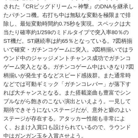
された『CRビッグドリーム～神撃』のDNAを継承し
たパチンコ機。右打ち中は無駄な変動を極限まで排
除し、最短変動時間約0.75秒を実現。スペックは大
当たり確率約1/259のミドルタイプで突入率80％の
ST機だ。ST継続率は約65％となっている。7図柄揃
いで確変・ガチンコゲームに突入。J図柄揃いではラ
ウンド中のジャッジメントチャンス成功でガチンコ
ゲーム突入となる。ガチンコゲーム中はいきなり7図
柄揃いが発生するなどスピード感抜群。また通常時
などでは可動ギミック「ガチンコレバー」が落下す
れば大チャンスとなる。また搭載楽曲も豊富でシン
プルながら飽きのこない演出といえよう。一見して
期待できそうにないステージだが、意外と癖のよい
ステージが存在する。アタッカー性能も非常によ
く、おまけ入賞口も設けられているので、ラウンド
中はガンガン玉を入賞させよう。