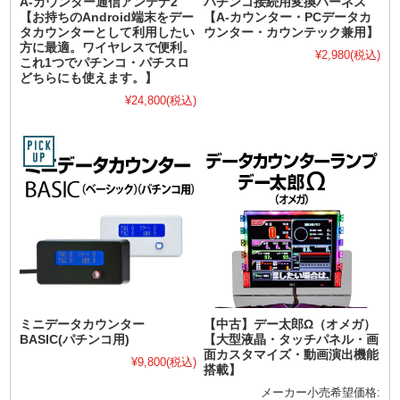
A-カウンター通信アンテナ2
パチンコ接続用変換ハーネス
【お持ちのAndroid端末をデー
【A-カウンター・PCデータカ
タカウンターとして利用したい
ウンター・カウンテック兼用】
方に最適。ワイヤレスで便利。
¥2,980
(税込)
これ1つでパチンコ・パチスロ
どちらにも使えます。】
¥24,800
(税込)
ミニデータカウンター
【中古】デー太郎Ω（オメガ）
BASIC(パチンコ用)
【大型液晶・タッチパネル・画
面カスタマイズ・動画演出機能
¥9,800
(税込)
搭載】
メーカー小売希望価格: