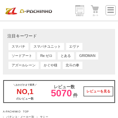
注目キーワード
スマパチ
スマパチユニット
エヴァ
ソードアート
Re:ゼロ
とある
GRIDMAN
アズールレーン
かぐや様
北斗の拳
＼おかげさまで業界／
レビュー数
NO,1
5070
レビューを見る
件
のレビュー数
A-PACHINKO TOP
パチンコ・メーカー別
サミー