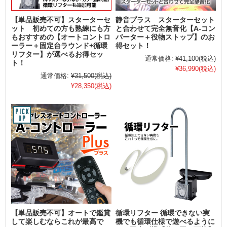
【単品販売不可】スターターセ
静音プラス スターターセット
ット 初めての方も熟練にも方
と合わせて完全無音化【A-コン
もおすすめの【オートコントロ
バーター＋役物ストップ】のお
ーラー＋固定台ラウンド+循環
得セット！
リフター】が選べるお得セッ
通常価格:
¥41,100
(税込)
ト！
¥36,990
(税込)
通常価格:
¥31,500
(税込)
¥28,350
(税込)
【単品販売不可】オートで鑑賞
循環リフター 循環できない実
して楽しむならこれが最高で
機でも循環仕様で遊べるように