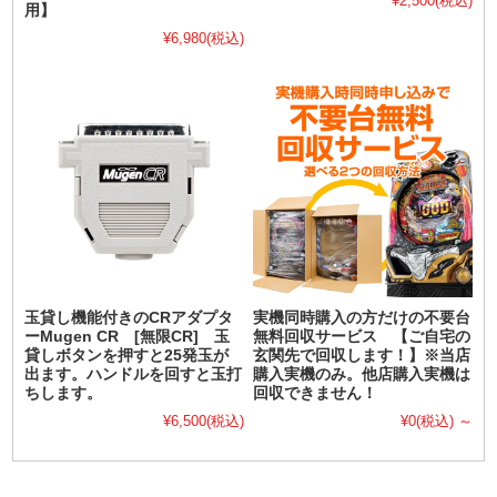
¥2,500
(税込)
用】
¥6,980
(税込)
玉貸し機能付きのCRアダプタ
実機同時購入の方だけの不要台
ーMugen CR [無限CR] 玉
無料回収サービス 【ご自宅の
貸しボタンを押すと25発玉が
玄関先で回収します！】※当店
出ます。ハンドルを回すと玉打
購入実機のみ。他店購入実機は
ちします。
回収できません！
¥6,500
(税込)
¥0
(税込)
～