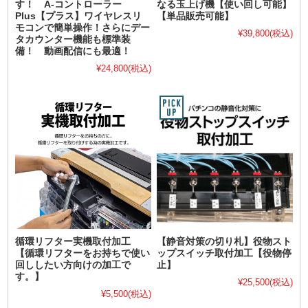
す！ A-コントローラー
なる玉上げ機【使い回し可能】
Plus【プラス】ワイヤレスリ
【単品販売可能】
モコンで簡単操作！さらにデー
¥39,800
(税込)
タカウンター機能も標準装
備！ 動画配信にも最適！
¥24,800
(税込)
循環リフター実機取付加工
【静音対策の切り札】役物スト
【循環リフターをお持ちで使い
ップスイッチ取付加工【役物停
回ししたい方向けの加工で
止】
す。】
¥25,500
(税込)
¥5,500
(税込)