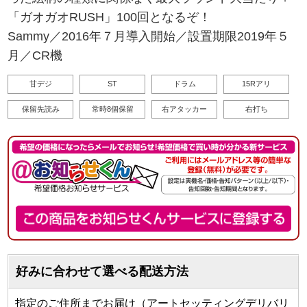
「ガオガオRUSH」100回となるぞ！
Sammy／2016年７月導入開始／設置期限2019年５
月／CR機
甘デジ
ST
ドラム
15Rアリ
保留先読み
常時8個保留
右アタッカー
右打ち
好みに合わせて選べる配送方法
指定のご住所までお届け（アートセッティングデリバリ