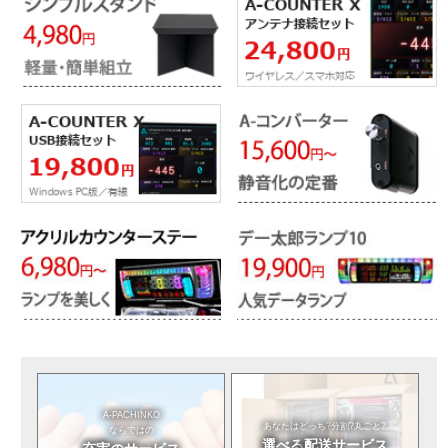
A-PACHINKO
あなたはどっち?
分割?丸ごと?
ならではの
選べる
配送サービス