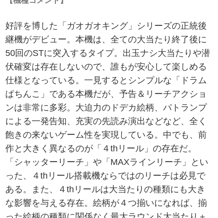
【機種コメント】
好評を博した「ガオガオキング」シリーズの正統後
継機がデビュー。本機は、全ての大当たり終了後に
50回のSTに突入するタイプ。出玉ナシ大当たりや潜
伏確変は存在しないので、誰もが安心して楽しめる
仕様となっている。一見するとシンプルな「ドラム
ぱちんこ」である本機だが、予告＆リーチアクショ
ンは非常に多彩。大迫力のドデカ絵柄、パトランプ
による一発告知、充実の先読み演出などなど、全く
飽きの来ないゲーム性を実現している。中でも、前
作と大きく異なるのが「４thリール」の存在だ。
「シャッターリーチ」や「MAXラインリーチ」とい
った、４thリール搭載機ならではのリーチは必見で
ある。また、４thリールは大当たりの種類にも大き
な影響を与える存在。絵柄が４つ揃いになれば、揃
った絵柄の種類に関係なく最大ラウンド大当たり＋