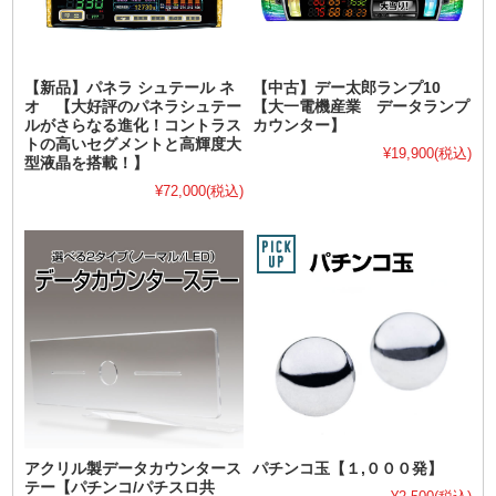
【新品】パネラ シュテール ネ
【中古】デー太郎ランプ10
オ 【大好評のパネラシュテー
【大一電機産業 データランプ
ルがさらなる進化！コントラス
カウンター】
トの高いセグメントと高輝度大
¥19,900
(税込)
型液晶を搭載！】
¥72,000
(税込)
アクリル製データカウンタース
パチンコ玉【１,０００発】
テー【パチンコ/パチスロ共