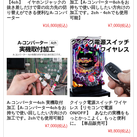
【4ch】 イヤホンジャックの
加工【A-コンバーター8chをお
抜き差しだけで音の出力先の切
持ちで使い回ししたい方向けの
り替えができる便利なA-コンバ
加工です。2ch・4chでも使用
ーター
可能】
¥16,800
(税込)
¥7,000
(税込)
A-コンバーター4ch 実機取付
クイック電源スイッチ ワイヤ
加工【A-コンバーター4chをお
レス【リモコンで電源
持ちで使い回ししたい方向けの
ON/OFF】 あなたの実機をも
加工です。2chでも使用可能】
っとかっこよく。もっと便利
に。 【単品販売可】
¥7,000
(税込)
¥8,800
(税込)