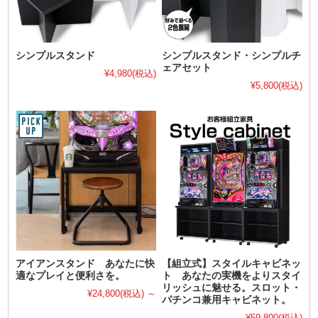
シンプルスタンド
シンプルスタンド・シンプルチ
ェアセット
¥4,980
(税込)
¥5,800
(税込)
アイアンスタンド あなたに快
【組立式】スタイルキャビネッ
適なプレイと便利さを。
ト あなたの実機をよりスタイ
リッシュに魅せる。スロット・
¥24,800
(税込)
～
パチンコ兼用キャビネット。
¥59,800
(税込)