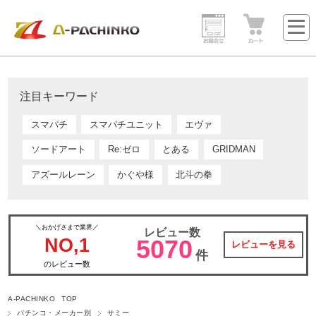
注目キーワード
スマパチ
スマパチユニット
エヴァ
ソードアート
Re:ゼロ
とある
GRIDMAN
アズールレーン
かぐや様
北斗の拳
＼おかげさまで業界／
レビュー数
NO,1
5070
レビューを見る
件
のレビュー数
A-PACHINKO TOP
パチンコ・メーカー別
サミー