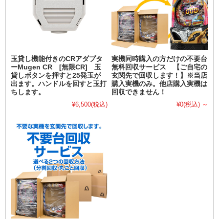
玉貸し機能付きのCRアダプタ
実機同時購入の方だけの不要台
ーMugen CR [無限CR] 玉
無料回収サービス 【ご自宅の
貸しボタンを押すと25発玉が
玄関先で回収します！】※当店
出ます。ハンドルを回すと玉打
購入実機のみ。他店購入実機は
ちします。
回収できません！
¥6,500
(税込)
¥0
(税込)
～