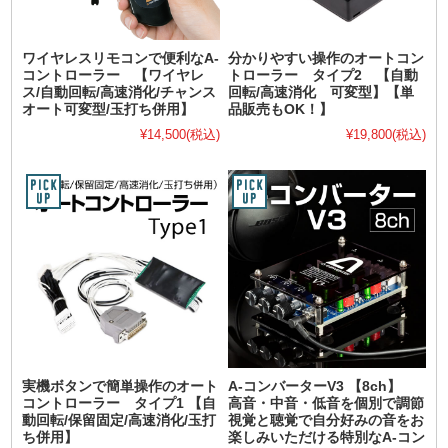
ワイヤレスリモコンで便利なA-
分かりやすい操作のオートコン
コントローラー 【ワイヤレ
トローラー タイプ2 【自動
ス/自動回転/高速消化/チャンス
回転/高速消化 可変型】【単
オート可変型/玉打ち併用】
品販売もOK！】
¥14,500
(税込)
¥19,800
(税込)
実機ボタンで簡単操作のオート
A-コンバーターV3 【8ch】
コントローラー タイプ1 【自
高音・中音・低音を個別で調節
動回転/保留固定/高速消化/玉打
視覚と聴覚で自分好みの音をお
ち併用】
楽しみいただける特別なA-コン