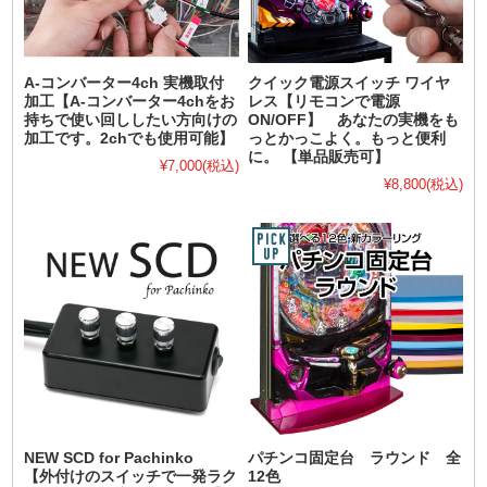
A-コンバーター4ch 実機取付
クイック電源スイッチ ワイヤ
加工【A-コンバーター4chをお
レス【リモコンで電源
持ちで使い回ししたい方向けの
ON/OFF】 あなたの実機をも
加工です。2chでも使用可能】
っとかっこよく。もっと便利
に。 【単品販売可】
¥7,000
(税込)
¥8,800
(税込)
NEW SCD for Pachinko
パチンコ固定台 ラウンド 全
【外付けのスイッチで一発ラク
12色