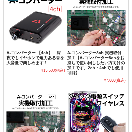
A-コンバーター 【4ch】 深
A-コンバーター8ch 実機取付
夜でもイヤホンで迫力ある音を
加工【A-コンバーター8chをお
大音量で楽しめます！
持ちで使い回ししたい方向けの
加工です。2ch・4chでも使用
¥15,600
(税込)
可能】
¥7,000
(税込)