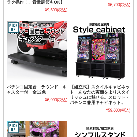
ラク操作！、音量調節もOK】
¥6,700
(税込)
¥9,500
(税込)
パチンコ固定台 ラウンド キ
【組立式】スタイルキャビネッ
ャスター付 全12色
ト あなたの実機をよりスタイ
リッシュに魅せる。スロット・
¥6,900
(税込)
パチンコ兼用キャビネット。
¥59,800
(税込)