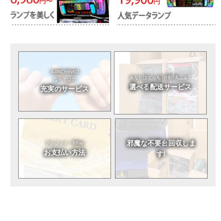
A-PACHINKO
あなたはどっち?
分割?丸ごと?
ならではの
選べる
配送サービス
充実のサービス
邪魔な不要台
回収しま
クレジット・RPay
お支払い方法
す!