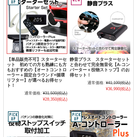
【単品販売不可】スターターセ
静音プラス スターターセット
ット 初めての方も熟練にも方
と合わせて完全無音化【A-コン
もおすすめの【オートコントロ
バーター＋役物ストップ】のお
ーラー＋固定台ラウンド+循環
得セット！
リフター】が選べるお得セッ
通常価格:
¥41,100
(税込)
ト！
¥36,990
(税込)
通常価格:
¥31,500
(税込)
¥28,350
(税込)