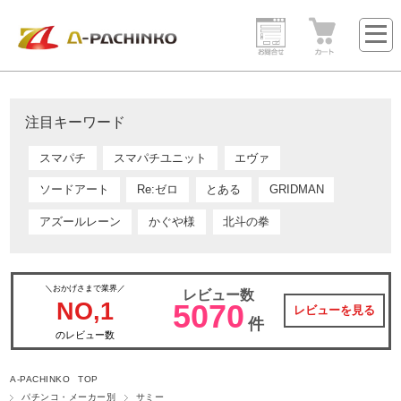
注目キーワード
スマパチ
スマパチユニット
エヴァ
ソードアート
Re:ゼロ
とある
GRIDMAN
アズールレーン
かぐや様
北斗の拳
＼おかげさまで業界／
レビュー数
NO,1
5070
レビューを見る
件
のレビュー数
A-PACHINKO TOP
パチンコ・メーカー別
サミー