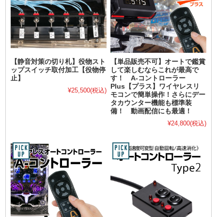
【静音対策の切り札】役物スト
【単品販売不可】オートで鑑賞
ップスイッチ取付加工【役物停
して楽しむならこれが最高で
止】
す！ A-コントローラー
Plus【プラス】ワイヤレスリ
¥25,500
(税込)
モコンで簡単操作！さらにデー
タカウンター機能も標準装
備！ 動画配信にも最適！
¥24,800
(税込)