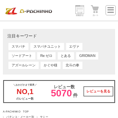
注目キーワード
スマパチ
スマパチユニット
エヴァ
ソードアート
Re:ゼロ
とある
GRIDMAN
アズールレーン
かぐや様
北斗の拳
＼おかげさまで業界／
レビュー数
NO,1
5070
レビューを見る
件
のレビュー数
A-PACHINKO TOP
パチンコ・メーカー別
サミー