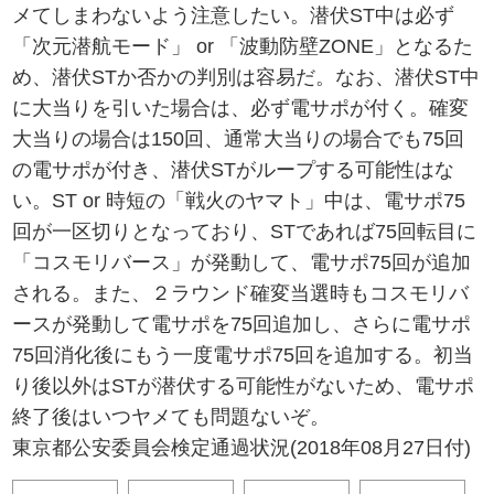
メてしまわないよう注意したい。潜伏ST中は必ず
「次元潜航モード」 or 「波動防壁ZONE」となるた
め、潜伏STか否かの判別は容易だ。なお、潜伏ST中
に大当りを引いた場合は、必ず電サポが付く。確変
大当りの場合は150回、通常大当りの場合でも75回
の電サポが付き、潜伏STがループする可能性はな
い。ST or 時短の「戦火のヤマト」中は、電サポ75
回が一区切りとなっており、STであれば75回転目に
「コスモリバース」が発動して、電サポ75回が追加
される。また、２ラウンド確変当選時もコスモリバ
ースが発動して電サポを75回追加し、さらに電サポ
75回消化後にもう一度電サポ75回を追加する。初当
り後以外はSTが潜伏する可能性がないため、電サポ
終了後はいつヤメても問題ないぞ。
東京都公安委員会検定通過状況(2018年08月27日付)
--
--
--
--