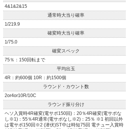
4&1&2&15
通常時大当り確率
1/219.9
確変時大当り確率
1/75.0
確変スペック
75％：150回転まで
平均出玉
4R：約600個 10R：約1500個
ラウンド・カウント数
2or4or10R/10C
ラウンド振り分け
ヘソ入賞時4R確変(電サポ150回)：20％4R確変(電サポな
し※1)：55％4R通常(電サポなし※2)：25％ ※1 初回以外
は電サポ150回※2 (潜伏)ST中は時短75回 電チュー入賞時