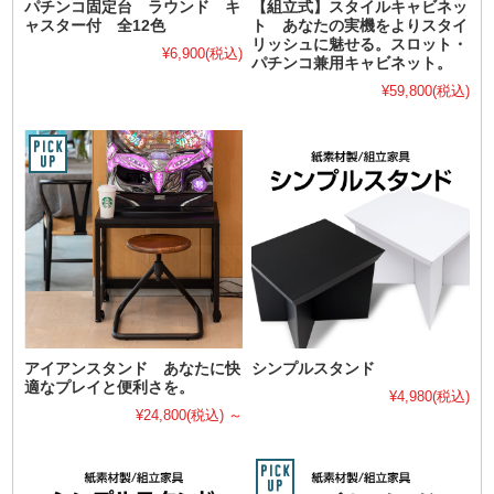
パチンコ固定台 ラウンド キ
【組立式】スタイルキャビネッ
ャスター付 全12色
ト あなたの実機をよりスタイ
リッシュに魅せる。スロット・
¥6,900
(税込)
パチンコ兼用キャビネット。
¥59,800
(税込)
アイアンスタンド あなたに快
シンプルスタンド
適なプレイと便利さを。
¥4,980
(税込)
¥24,800
(税込)
～