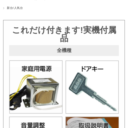
新台/人気台
これだけ付きます!実機付属
品
全機種