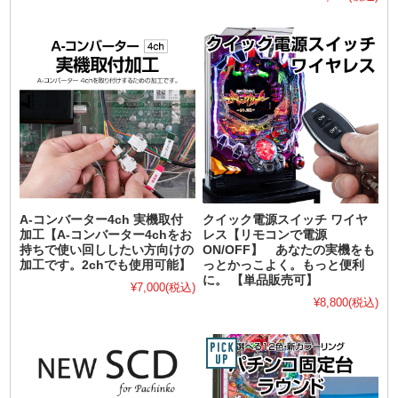
A-コンバーター4ch 実機取付
クイック電源スイッチ ワイヤ
加工【A-コンバーター4chをお
レス【リモコンで電源
持ちで使い回ししたい方向けの
ON/OFF】 あなたの実機をも
加工です。2chでも使用可能】
っとかっこよく。もっと便利
に。 【単品販売可】
¥7,000
(税込)
¥8,800
(税込)