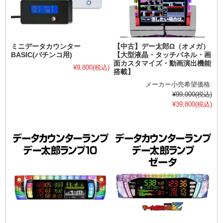
ミニデータカウンター
【中古】デー太郎Ω（オメガ）
BASIC(パチンコ用)
【大型液晶・タッチパネル・画
面カスタマイズ・動画演出機能
¥9,800
(税込)
搭載】
メーカー小売希望価格:
¥99,000
(税込)
¥39,800
(税込)