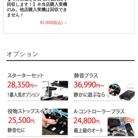
回収します！】※当店購入実機
のみ。他店購入実機は回収でき
ません！
¥3,000
(税込)
～
オプション