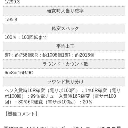
1/299.3
確変時大当り確率
1/95.8
確変スペック
100％：100回転まで
平均出玉
6R：約756個8R：約1008個16R：約2016個
ラウンド・カウント数
6or8or16R/9C
ラウンド振り分け
ヘソ入賞時16R確変（電サポ100回）：1％8R確変（電サ
ポ100回）：99％電チュー入賞時16R確変（電サポ100
回）：80％6R確変（電サポ100回）：20％
【機種コメント】