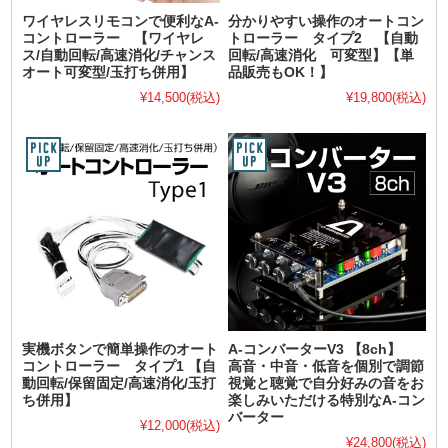
ワイヤレスリモコンで便利なA-
分かりやすい操作のオートコン
コントローラー 【ワイヤレ
トローラー タイプ2 【自動
ス/自動回転/高速消化/チャンス
回転/高速消化 可変型】【単
オート可変型/玉打ち併用】
品販売もOK！】
¥14,500
(税込)
¥19,800
(税込)
実機ボタンで簡単操作のオート
A-コンバーターV3 【8ch】
コントローラー タイプ1 【自
高音・中音・低音を個別で調節
動回転/保留固定/高速消化/玉打
視覚と聴覚で自分好みの音をお
ち併用】
楽しみいただける特別なA-コン
バーター
¥12,000
(税込)
¥24,800
(税込)