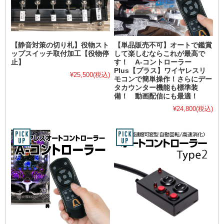
【静音対策の切り札】役物スト
【単品販売不可】オートで鑑賞
ップスイッチ取付加工【役物停
して楽しむならこれが最高で
止】
す！ A-コントローラー
Plus【プラス】ワイヤレスリ
¥25,500
(税込)
モコンで簡単操作！さらにデー
タカウンター機能も標準装
備！ 動画配信にも最適！
¥24,800
(税込)