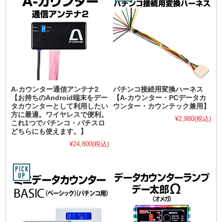
A-カウンター通信アンテナ2
パチンコ接続用変換ハーネス
【お持ちのAndroid端末をデー
【A-カウンター・PCデータカ
タカウンターとして利用したい
ウンター・カウンテック兼用】
方に最適。ワイヤレスで便利。
¥2,980
(税込)
これ1つでパチンコ・パチスロ
どちらにも使えます。】
¥24,800
(税込)