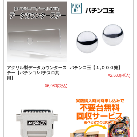
アクリル製データカウンタース
パチンコ玉【１,０００発】
テー【パチンコ/パチスロ共
¥2,500
(税込)
用】
¥6,980
(税込)