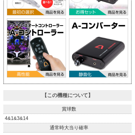
【この機種について】
賞球数
4&1&3&14
通常時大当り確率