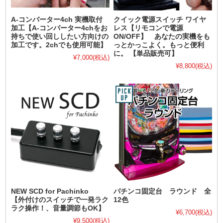
A-コンバーター4ch 実機取付
クイック電源スイッチ ワイヤ
加工【A-コンバーター4chをお
レス【リモコンで電源
持ちで使い回ししたい方向けの
ON/OFF】 あなたの実機をも
加工です。2chでも使用可能】
っとかっこよく。もっと便利
に。 【単品販売可】
¥7,000
(税込)
¥8,800
(税込)
NEW SCD for Pachinko
パチンコ固定台 ラウンド 全
【外付けのスイッチで一発ラク
12色
ラク操作！、音量調節もOK】
¥6,700
(税込)
¥9,500
(税込)