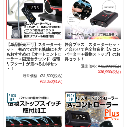
【単品販売不可】スターターセ
静音プラス スターターセット
ット 初めての方も熟練にも方
と合わせて完全無音化【A-コン
もおすすめの【オートコントロ
バーター＋役物ストップ】のお
ーラー＋固定台ラウンド+循環
得セット！
リフター】が選べるお得セッ
通常価格:
¥41,100
(税込)
ト！
¥36,990
(税込)
通常価格:
¥31,500
(税込)
¥28,350
(税込)