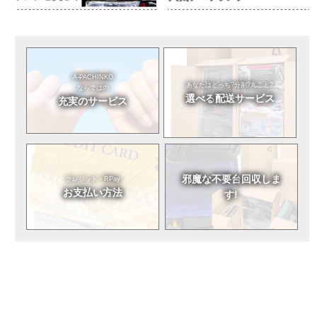
A-PACHINKO
あなたはどっち?
分割?丸ごと?
ならではの
選べる
配送サービス
充実のサービス
邪魔な不要台
回収しま
クレジット・RPay
お支払い方法
す!