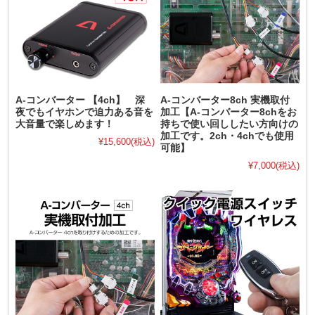
A-コンバーター 【4ch】 深
A-コンバーター8ch 実機取付
夜でもイヤホンで迫力ある音を
加工【A-コンバーター8chをお
大音量で楽しめます！
持ちで使い回ししたい方向けの
加工です。2ch・4chでも使用
¥15,600
(税込)
可能】
¥7,000
(税込)