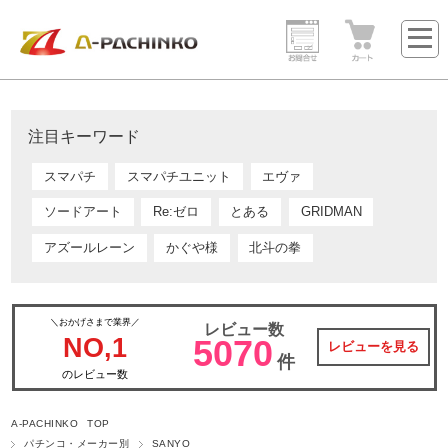
注目キーワード
スマパチ
スマパチユニット
エヴァ
ソードアート
Re:ゼロ
とある
GRIDMAN
アズールレーン
かぐや様
北斗の拳
＼おかげさまで業界／
レビュー数
NO,1
5070
レビューを見る
件
のレビュー数
A-PACHINKO TOP
パチンコ・メーカー別
SANYO