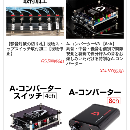
【静音対策の切り札】役物スト
A-コンバーターV3 【8ch】
ップスイッチ取付加工【役物停
高音・中音・低音を個別で調節
止】
視覚と聴覚で自分好みの音をお
楽しみいただける特別なA-コン
¥25,500
(税込)
バーター
¥24,800
(税込)