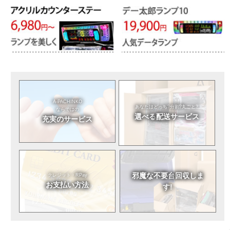
A-PACHINKO
あなたはどっち?
分割?丸ごと?
ならではの
選べる
配送サービス
充実のサービス
邪魔な不要台
回収しま
クレジット・RPay
お支払い方法
す!