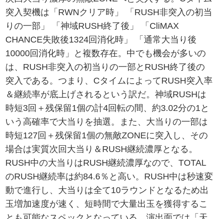
突入契機は「RWNクリア時」 「RUSH非突入の初当
りの一部」 「神域RUSH終了後」 「CliMAX
CHANCE失敗後1324回消化時」 「通常大当り後
10000回消化時」と複数存在。中でも機会が多いの
は、RUSH非突入の初当りの一部とRUSH終了後の
突入である。つまり、CタイムによってRUSH突入率
＆継続率が底上げされるという訳だ。神域RUSHは
時短3回＋残保留1個の計4回転の間、約3.02分の1と
いう高確率で大当りを抽選。また、大当りの一部は
時短127回＋残保留1個の無敵ZONEに突入し、その
場合は実質次回大当り＆RUSH継続濃厚となる。
RUSH中の大当りはRUSH継続濃厚なので、TOTAL
のRUSH継続率は約84.6％と高い。RUSH中は秒速変
動で進行し、大当りは全て10ラウンドとなるため出
玉増加速度が速く、短時間で大量出玉を獲得するこ
とも可能なスペックとなっている。演出面では「天