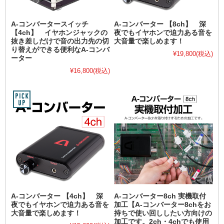
A-コンバータースイッチ
A-コンバーター 【8ch】 深
【4ch】 イヤホンジャックの
夜でもイヤホンで迫力ある音を
抜き差しだけで音の出力先の切
大音量で楽しめます！
り替えができる便利なA-コンバ
¥19,800
(税込)
ーター
¥16,800
(税込)
A-コンバーター 【4ch】 深
A-コンバーター8ch 実機取付
夜でもイヤホンで迫力ある音を
加工【A-コンバーター8chをお
大音量で楽しめます！
持ちで使い回ししたい方向けの
加工です。2ch・4chでも使用