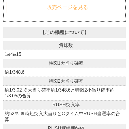
販売ページを見る
【この機種について】
賞球数
1&4&15
特図1大当り確率
約1/348.6
特図2大当り確率
約1/3.02 ※大当り確率約1/348.6と特図2小当り確率約
1/3.05の合算
RUSH突入率
約52％ ※時短突入大当りとCタイム中RUSH当選率の合
算
RUSH継続期待値