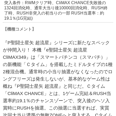
突入条件：RWMクリア時、CliMAX CHANCE失敗後の
1324回消化時、通常大当り後10000回消化時、RUSH終
了時、RUSH非突入の初当りの一部 RUSH当選率：約
19.1％(1G完結)
【機種コメント】
『P聖闘士星矢 超流星』シリーズに新たなスペック
が仲間入り！ 本機『e聖闘士星矢 超流星
CliMAX349』は「スマートパチンコ（スマパチ）」
の新機能「Ｃタイム」を搭載したミドルタイプの1種
2種混合機。通常時の小当り抽選がなくなったのでロ
ングフリーズは発生しないが、基本的なゲーム性は
概ね『P聖闘士星矢 超流星』と同じだ。Ｃタイム
「CliMAX CHANCE」とは、1ゲーム完結＆RUSH当
選率約19.1％のチャンスゾーンで、突入後のヘソ入
賞時にRUSHを抽選。この抽選に当選すれば、実質
次回大当り濃厚の無敵ZONEへと突入する。Cタイム