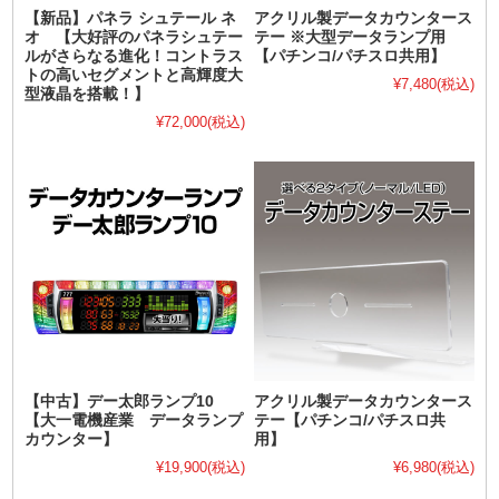
【新品】パネラ シュテール ネ
アクリル製データカウンタース
オ 【大好評のパネラシュテー
テー ※大型データランプ用
ルがさらなる進化！コントラス
【パチンコ/パチスロ共用】
トの高いセグメントと高輝度大
¥7,480
(税込)
型液晶を搭載！】
¥72,000
(税込)
【中古】デー太郎ランプ10
アクリル製データカウンタース
【大一電機産業 データランプ
テー【パチンコ/パチスロ共
カウンター】
用】
¥19,900
(税込)
¥6,980
(税込)