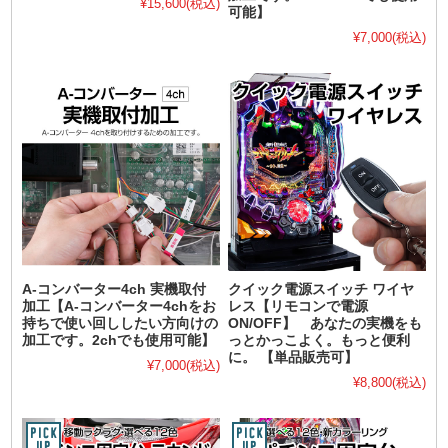
¥15,600
(税込)
可能】
¥7,000
(税込)
A-コンバーター4ch 実機取付
クイック電源スイッチ ワイヤ
加工【A-コンバーター4chをお
レス【リモコンで電源
持ちで使い回ししたい方向けの
ON/OFF】 あなたの実機をも
加工です。2chでも使用可能】
っとかっこよく。もっと便利
に。 【単品販売可】
¥7,000
(税込)
¥8,800
(税込)