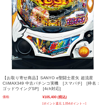
【お取り寄せ商品】SANYO e聖闘士星矢 超流星
CliMAX349 中古パチンコ実機 [スマパチ] [枠名：
ゴッドウイングSP] [4ch対応]
¥105,400
(税込)
価格:
[ポイント還元 1,054ポイント～]