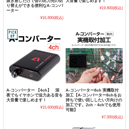
抜き差しだけで音の出力先の切
大音量で楽しめます！
り替えができる便利なA-コンバ
¥19,800
(税込)
ーター
¥16,800
(税込)
A-コンバーター 【4ch】 深
A-コンバーター8ch 実機取付
夜でもイヤホンで迫力ある音を
加工【A-コンバーター8chをお
大音量で楽しめます！
持ちで使い回ししたい方向けの
加工です。2ch・4chでも使用
¥15,600
(税込)
可能】
¥7,000
(税込)