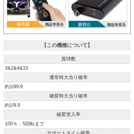
【この機種について】
賞球数
3&2&4&10
通常時大当り確率
約1/99.9
確変時大当り確率
約1/9.9
確変突入率
100％：5回転まで
サポートタイム確率