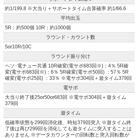
約1/199.8 ※大当り＋サポートタイム合算確率 約1/66.6
平均出玉
5R：約500個 10R：約1000個
ラウンド・カウント数
5or10R/10C
ラウンド振り分け
ヘソ･電チュー共通 10R確変(電サポ683回※)：4％ 5R確
変(電サポ683回※)：6％ 5R確変(電サポ50回) ：57％ 5R
確変(電サポ25回) ：33％ ※電サポ304回＋遊タイム379回
電サポ
大当り終了後25or50or683回 ※電サポ304回＋遊タイム
379回
遊タイム
低確率状態を299回消化後、時短379回突入 ※遊タイム終
了後は再び299回を消化しても遊タイムに突入することは
ありません ※データカウンターの回転数と突入回転数が