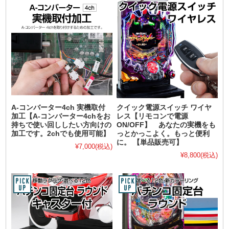
A-コンバーター4ch 実機取付
クイック電源スイッチ ワイヤ
加工【A-コンバーター4chをお
レス【リモコンで電源
持ちで使い回ししたい方向けの
ON/OFF】 あなたの実機をも
加工です。2chでも使用可能】
っとかっこよく。もっと便利
に。 【単品販売可】
¥7,000
(税込)
¥8,800
(税込)