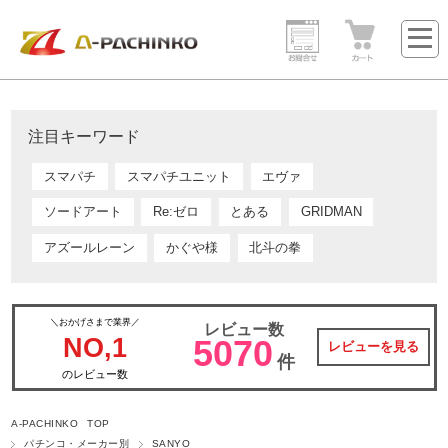
注目キーワード
スマパチ
スマパチユニット
エヴァ
ソードアート
Re:ゼロ
とある
GRIDMAN
アズールレーン
かぐや様
北斗の拳
＼おかげさまで業界／
レビュー数
NO,1
5070
レビューを見る
件
のレビュー数
A-PACHINKO TOP
パチンコ・メーカー別
SANYO