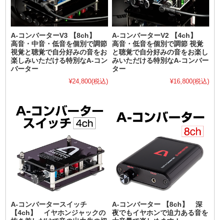
A-コンバーターV3 【8ch】
A-コンバーターV2 【4ch】
高音・中音・低音を個別で調節
高音・低音を個別で調節 視覚
視覚と聴覚で自分好みの音をお
と聴覚で自分好みの音をお楽し
楽しみいただける特別なA-コン
みいただける特別なA-コンバー
バーター
ター
¥24,800
(税込)
¥16,800
(税込)
A-コンバータースイッチ
A-コンバーター 【8ch】 深
【4ch】 イヤホンジャックの
夜でもイヤホンで迫力ある音を