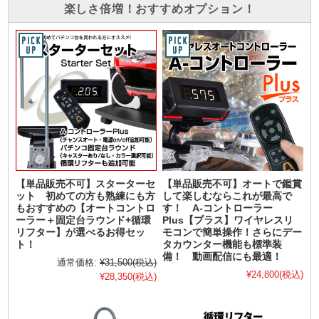
楽しさ倍増！おすすめオプション！
【単品販売不可】スターターセ
【単品販売不可】オートで鑑賞
ット 初めての方も熟練にも方
して楽しむならこれが最高で
もおすすめの【オートコントロ
す！ A-コントローラー
ーラー＋固定台ラウンド+循環
Plus【プラス】ワイヤレスリ
リフター】が選べるお得セッ
モコンで簡単操作！さらにデー
ト！
タカウンター機能も標準装
備！ 動画配信にも最適！
通常価格:
¥31,500
(税込)
¥24,800
(税込)
¥28,350
(税込)