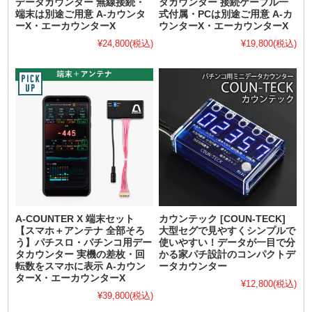
データカウンター 無線接続・
タカウンター 接続ケーブル一
端末は別途ご用意 A-カウンタ
式付属・PCは別途ご用意 A-カ
ーX・エーカウンターX
ウンターX・エーカウンターX
¥24,800
(税込)
¥19,800
(税込)
A-COUNTER X 端末セット
カウンテック [COUN-TECK]
【スマホ＋アンテナ 全部そろ
大型セグで見やすくシンプルで
う】パチスロ・パチンコ用デー
使いやすい！データが一目で分
タカウンター 実機の差枚・回
かる家パチ設計のコンパクトデ
転数をスマホに表示 A-カウン
ータカウンター
ターX・エーカウンターX
¥12,800
(税込)
¥39,800
(税込)