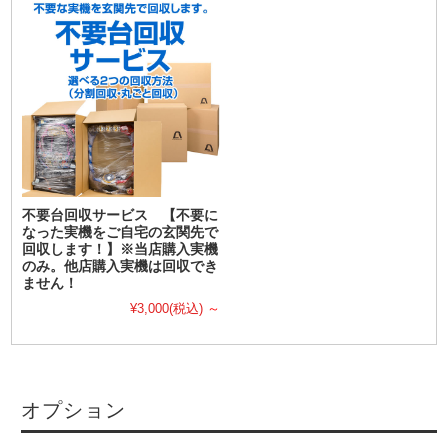
不要台回収サービス 【不要に
なった実機をご自宅の玄関先で
回収します！】※当店購入実機
のみ。他店購入実機は回収でき
ません！
¥3,000
(税込)
～
オプション