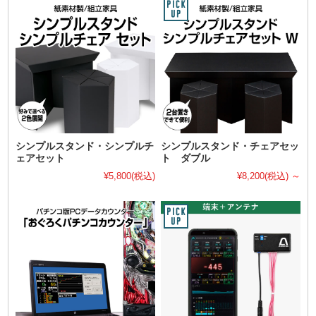
シンプルスタンド・シンプルチ
シンプルスタンド・チェアセッ
ェアセット
ト ダブル
¥5,800
(税込)
¥8,200
(税込)
～