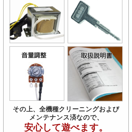
その上、全機種クリーニングおよび
メンテナンス済なので、
安心して遊べます。