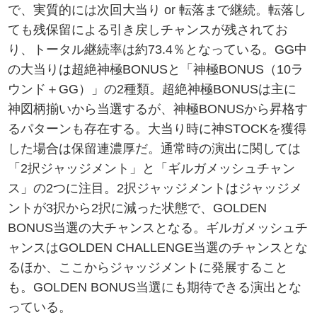
で、実質的には次回大当り or 転落まで継続。転落し
ても残保留による引き戻しチャンスが残されてお
り、トータル継続率は約73.4％となっている。GG中
の大当りは超絶神極BONUSと「神極BONUS（10ラ
ウンド＋GG）」の2種類。超絶神極BONUSは主に
神図柄揃いから当選するが、神極BONUSから昇格す
るパターンも存在する。大当り時に神STOCKを獲得
した場合は保留連濃厚だ。通常時の演出に関しては
「2択ジャッジメント」と「ギルガメッシュチャン
ス」の2つに注目。2択ジャッジメントはジャッジメ
ントが3択から2択に減った状態で、GOLDEN
BONUS当選の大チャンスとなる。ギルガメッシュチ
ャンスはGOLDEN CHALLENGE当選のチャンスとな
るほか、ここからジャッジメントに発展すること
も。GOLDEN BONUS当選にも期待できる演出とな
っている。