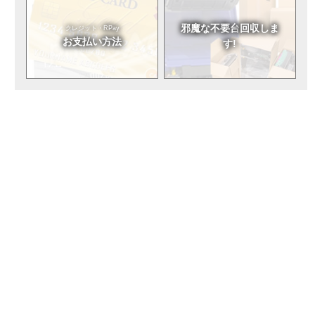
邪魔な不要台
回収しま
クレジット・RPay
お支払い方法
す!