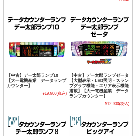
【中古】デー太郎ランプ10
【中古】デー太郎ランプゼータ
【大一電機産業 データランプ
【大型表示・LED照明・スラン
カウンター】
プグラフ機能・エリア表示機能
搭載】【大一電機産業 データ
¥19,900
(税込)
ランプカウンター】
¥12,900
(税込)