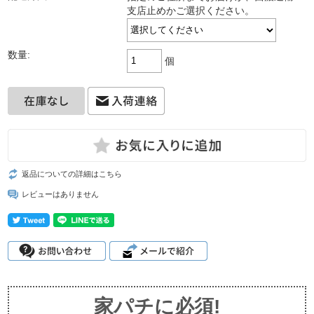
支店止めかご選択ください。
数量:
個
返品についての詳細はこちら
レビューはありません
家パチに必須!