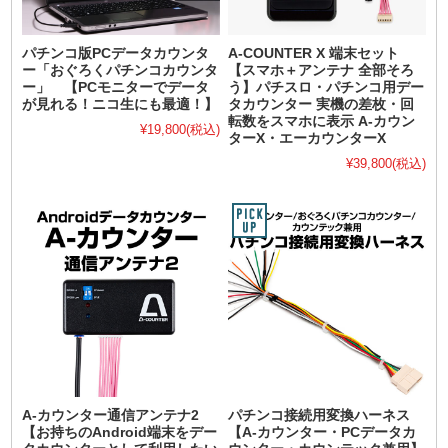
パチンコ版PCデータカウンタ
A-COUNTER X 端末セット
ー「おぐろくパチンコカウンタ
【スマホ＋アンテナ 全部そろ
ー」 【PCモニターでデータ
う】パチスロ・パチンコ用デー
が見れる！ニコ生にも最適！】
タカウンター 実機の差枚・回
転数をスマホに表示 A-カウン
¥19,800
(税込)
ターX・エーカウンターX
¥39,800
(税込)
A-カウンター通信アンテナ2
パチンコ接続用変換ハーネス
【お持ちのAndroid端末をデー
【A-カウンター・PCデータカ