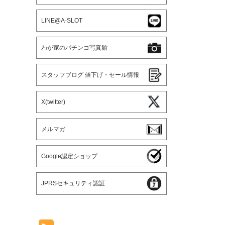
LINE@A-SLOT
わが家のパチンコ写真館
スタッフブログ 値下げ・セール情報
X(twitter)
メルマガ
Google認定ショップ
JPRSセキュリティ認証