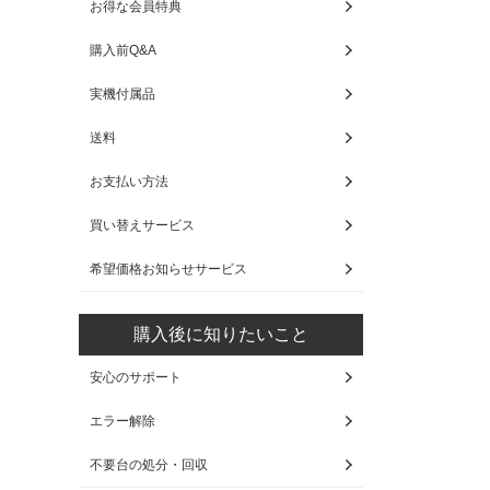
お得な会員特典
購入前Q&A
実機付属品
送料
お支払い方法
買い替えサービス
希望価格お知らせサービス
購入後に知りたいこと
安心のサポート
エラー解除
不要台の処分・回収