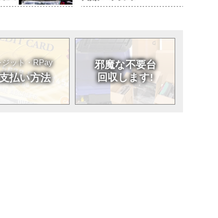
ジット・RPay
邪魔な不要台
回収します!
支払い方法