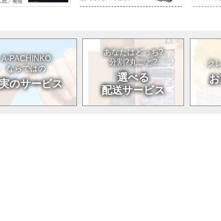
あなたはどっち?
A-PACHINKO
分割?丸ごと?
クレ
ならではの
選べる
お
実のサービス
配送サービス