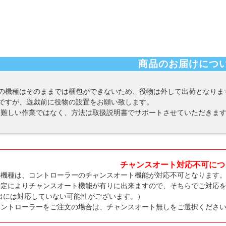
商品のお届けにつ
の機種はそのままでは梱包ができないため、役物は外して出荷となりま
ですが、遊戯前に役物の設置をお願い致します。
は難しい作業ではなく、方法は取扱説明書でサポートさせていただきます
チャンスオート対応不可につ
の機種は、コントローラーのチャンスオート機能が対応不可となります
設定によりチャンスオート機能が有りに出来ますので、そちらでご対応
出には対応していない可能性がございます。）
コントローラーをご注文の場合は、チャンスオート無しをご選択くださ