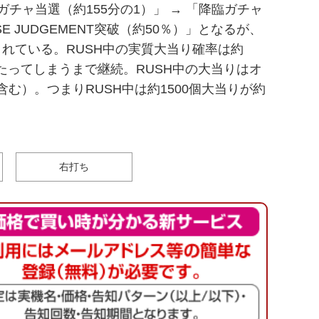
チャ当選（約155分の1）」 → 「降臨ガチャ
ISE JUDGEMENT突破（約50％）」となるが、
意されている。RUSH中の実質大当り確率は約
当たってしまうまで継続。RUSH中の大当りはオ
含む）。つまりRUSH中は約1500個大当りが約
右打ち