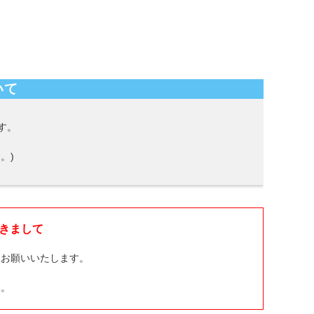
いて
す。
。)
きまして
。
をお願いいたします。
い。