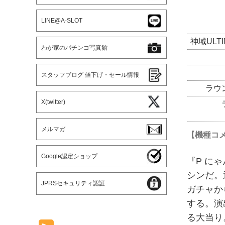
LINE@A-SLOT
神域ULT
わが家のパチンコ写真館
スタッフブログ 値下げ・セール情報
ラウ
X(twitter)
メルマガ
【機種コ
Google認定ショップ
『P に
シンだ。
JPRSセキュリティ認証
ガチャか
する。演出
る大当り。