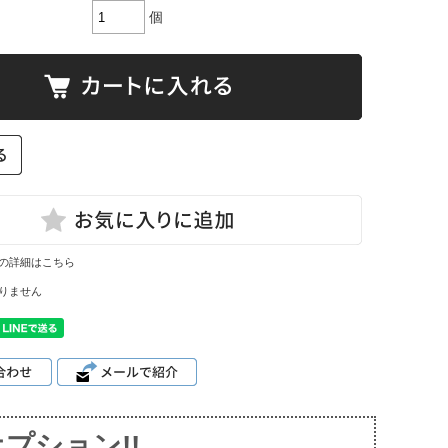
個
の詳細はこちら
りません
プション!!