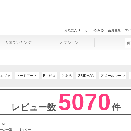
お気に入り
カートをみる
会員登録
マ
人気ランキング
オプション
エヴァ
ソードアート
Re:ゼロ
とある
GRIDMAN
アズールレーン
5070
レビュー数
件
 TOP
ーカー別
オッケー.