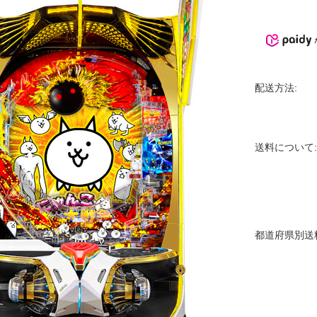
配送方法:
送料について:
都道府県別送