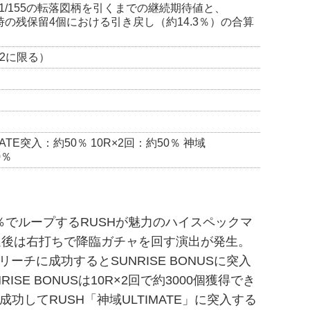
約1/155の転落図柄を引くまでの継続期待値と、
時の残保留4個における引き戻し（約14.3％）の合算
図2に限る）
IMATE突入：約50％ 10R×2回：約50％ 神域
0％
8％でループするRUSHが魅力のハイスペックマ
選後は右打ちで降臨ガチャを回す演出が発生。
チに成功するとSUNRISE BONUSに突入
E BONUSは10R×2回で約3000個獲得でき
で成功してRUSH「神域ULTIMATE」に突入する