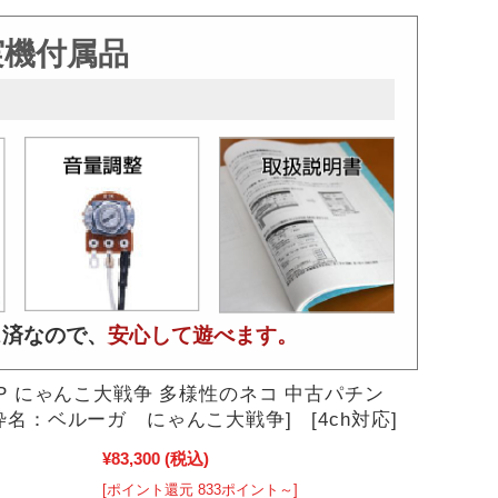
実機付属品
ス済なので、
安心して遊べます。
 P にゃんこ大戦争 多様性のネコ 中古パチン
枠名：ベルーガ にゃんこ大戦争] [4ch対応]
¥83,300
(税込)
[ポイント還元 833ポイント～]