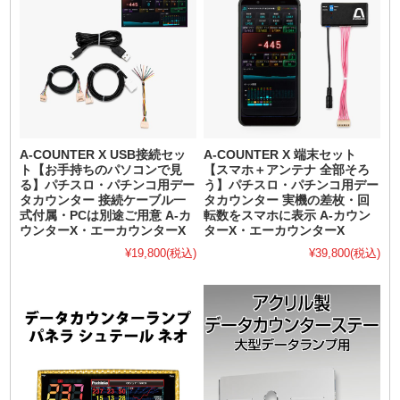
A-COUNTER X USB接続セッ
A-COUNTER X 端末セット
ト【お手持ちのパソコンで見
【スマホ＋アンテナ 全部そろ
る】パチスロ・パチンコ用デー
う】パチスロ・パチンコ用デー
タカウンター 接続ケーブル一
タカウンター 実機の差枚・回
式付属・PCは別途ご用意 A-カ
転数をスマホに表示 A-カウン
ウンターX・エーカウンターX
ターX・エーカウンターX
¥19,800
(税込)
¥39,800
(税込)