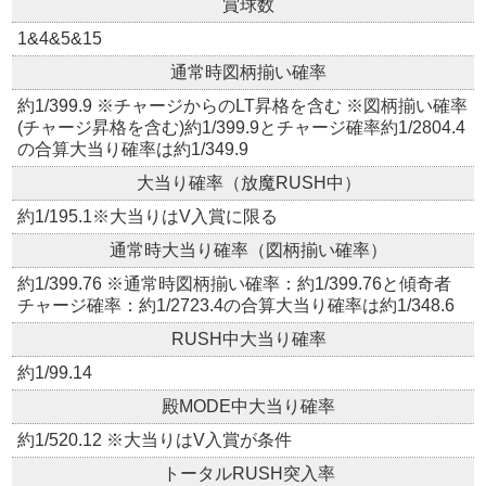
賞球数
1&4&5&15
通常時図柄揃い確率
約1/399.9 ※チャージからのLT昇格を含む ※図柄揃い確率
(チャージ昇格を含む)約1/399.9とチャージ確率約1/2804.4
の合算大当り確率は約1/349.9
大当り確率（放魔RUSH中）
約1/195.1※大当りはV入賞に限る
通常時大当り確率（図柄揃い確率）
約1/399.76 ※通常時図柄揃い確率：約1/399.76と傾奇者
チャージ確率：約1/2723.4の合算大当り確率は約1/348.6
RUSH中大当り確率
約1/99.14
殿MODE中大当り確率
約1/520.12 ※大当りはV入賞が条件
トータルRUSH突入率