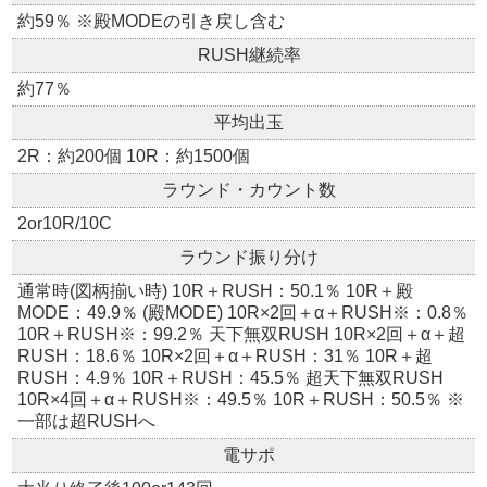
約59％ ※殿MODEの引き戻し含む
RUSH継続率
約77％
平均出玉
2R：約200個 10R：約1500個
ラウンド・カウント数
2or10R/10C
ラウンド振り分け
通常時(図柄揃い時) 10R＋RUSH：50.1％ 10R＋殿
MODE：49.9％ (殿MODE) 10R×2回＋α＋RUSH※：0.8％
10R＋RUSH※：99.2％ 天下無双RUSH 10R×2回＋α＋超
RUSH：18.6％ 10R×2回＋α＋RUSH：31％ 10R＋超
RUSH：4.9％ 10R＋RUSH：45.5％ 超天下無双RUSH
10R×4回＋α＋RUSH※：49.5％ 10R＋RUSH：50.5％ ※
一部は超RUSHへ
電サポ