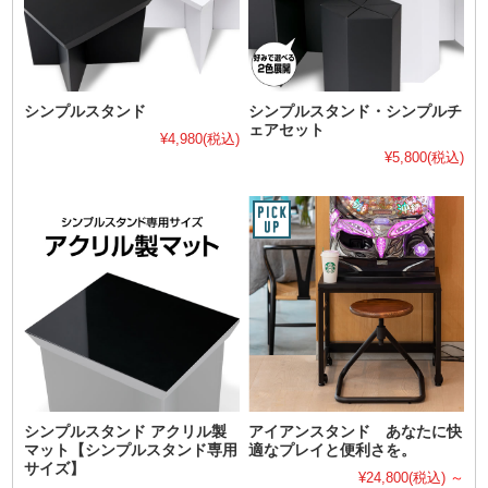
シンプルスタンド
シンプルスタンド・シンプルチ
ェアセット
¥4,980
(税込)
¥5,800
(税込)
シンプルスタンド アクリル製
アイアンスタンド あなたに快
マット【シンプルスタンド専用
適なプレイと便利さを。
サイズ】
¥24,800
(税込)
～