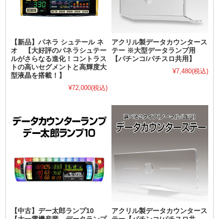
【新品】パネラ シュテール ネ
アクリル製データカウンタース
オ 【大好評のパネラシュテー
テー ※大型データランプ用
ルがさらなる進化！コントラス
【パチンコ/パチスロ共用】
トの高いセグメントと高輝度大
¥7,480
(税込)
型液晶を搭載！】
¥72,000
(税込)
【中古】デー太郎ランプ10
アクリル製データカウンタース