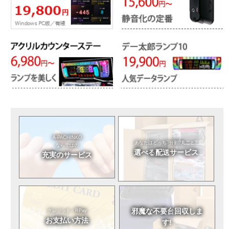
A-PACHINKO
あなたはどっち?
分割?丸ごと?
ならではの
選べる
配送サービス
充実のサービス
邪魔な不要台
回収しま
クレジット・RPay
お支払い方法
す!