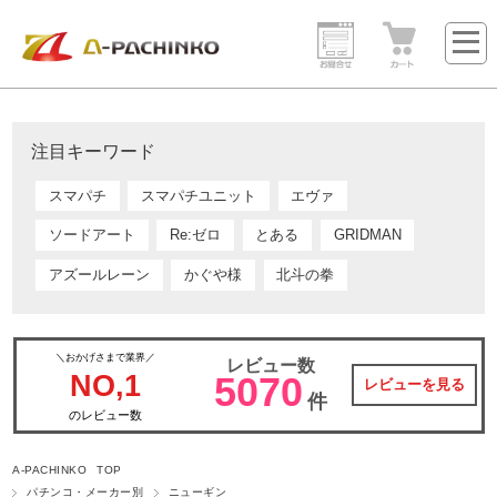
注目キーワード
スマパチ
スマパチユニット
エヴァ
ソードアート
Re:ゼロ
とある
GRIDMAN
アズールレーン
かぐや様
北斗の拳
＼おかげさまで業界／
レビュー数
NO,1
5070
レビューを見る
件
のレビュー数
A-PACHINKO TOP
パチンコ・メーカー別
ニューギン