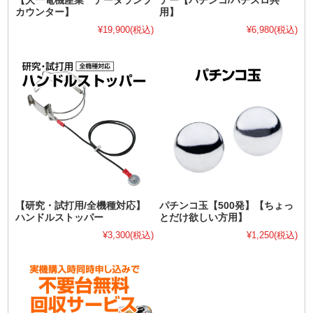
【大一電機産業 データランプ
テー【パチンコ/パチスロ共
カウンター】
用】
¥19,900
(税込)
¥6,980
(税込)
【研究・試打用/全機種対応】
パチンコ玉【500発】【ちょっ
ハンドルストッパー
とだけ欲しい方用】
¥3,300
(税込)
¥1,250
(税込)