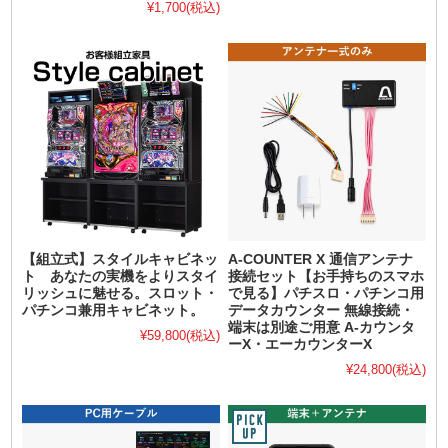
¥1,700
(税込)
【組立式】スタイルキャビネッ
A-COUNTER X 通信アンテナ
ト あなたの実機をよりスタイ
接続セット【お手持ちのスマホ
リッシュに魅せる。スロット・
で見る】パチスロ・パチンコ用
パチンコ兼用キャビネット。
データカウンター 無線接続・
端末は別途ご用意 A-カウンタ
¥59,800
(税込)
ーX・エーカウンターX
¥24,800
(税込)