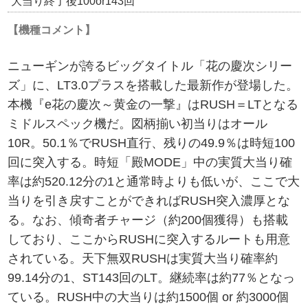
大当り終了後100or143回
【機種コメント】
ニューギンが誇るビッグタイトル「花の慶次シリー
ズ」に、LT3.0プラスを搭載した最新作が登場した。
本機『e花の慶次～黄金の一撃』はRUSH＝LTとなる
ミドルスペック機だ。図柄揃い初当りはオール
10R。50.1％でRUSH直行、残りの49.9％は時短100
回に突入する。時短「殿MODE」中の実質大当り確
率は約520.12分の1と通常時よりも低いが、ここで大
当りを引き戻すことができればRUSH突入濃厚とな
る。なお、傾奇者チャージ（約200個獲得）も搭載
しており、ここからRUSHに突入するルートも用意
されている。天下無双RUSHは実質大当り確率約
99.14分の1、ST143回のLT。継続率は約77％となっ
ている。RUSH中の大当りは約1500個 or 約3000個