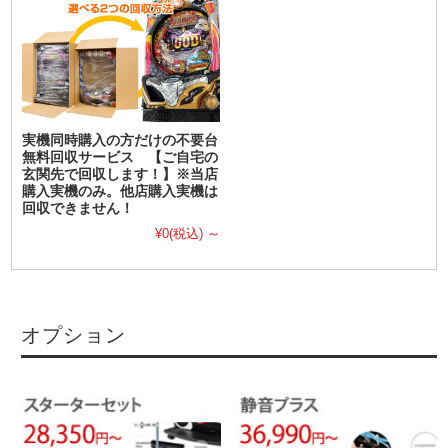
実機同時購入の方だけの不要台
無料回収サービス 【ご自宅の
玄関先で回収します！】※当店
購入実機のみ。他店購入実機は
回収できません！
¥0
(税込)
～
オプション