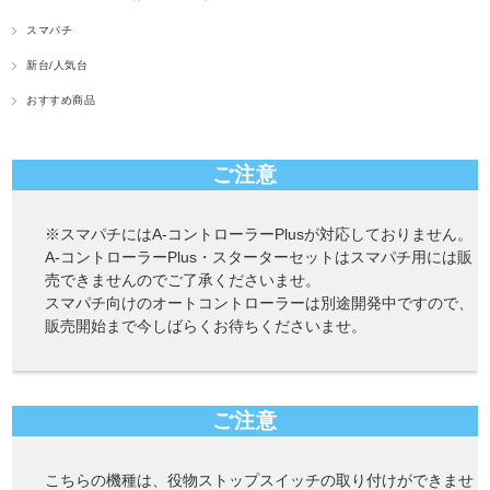
スマパチ
新台/人気台
おすすめ商品
ご注意
※スマパチにはA-コントローラーPlusが対応しておりません。
A-コントローラーPlus・スターターセットはスマパチ用には販
売できませんのでご了承くださいませ。
スマパチ向けのオートコントローラーは別途開発中ですので、
販売開始まで今しばらくお待ちくださいませ。
ご注意
こちらの機種は、役物ストップスイッチの取り付けができませ