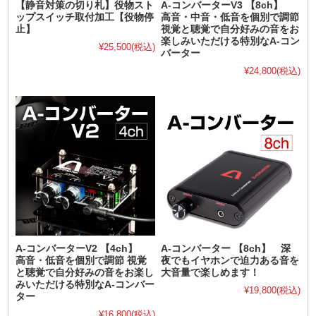
【静音対策の切り札】役物スト
A-コンバーターV3 【8ch】
ップスイッチ取付加工【役物停
高音・中音・低音を個別で調節
止】
視覚と聴覚で自分好みの音をお
楽しみいただける特別なA-コン
¥25,500
(税込)
バーター
¥24,800
(税込)
A-コンバーターV2 【4ch】
A-コンバーター 【8ch】 深
高音・低音を個別で調節 視覚
夜でもイヤホンで迫力ある音を
と聴覚で自分好みの音をお楽し
大音量で楽しめます！
みいただける特別なA-コンバー
¥19,800
(税込)
ター
¥16,800
(税込)