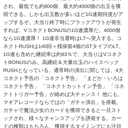
され、最低でも約800個、最大約4000個の出玉を獲
得できる。しかも出玉数が多いほど1G連期待度がア
ップするぞ。大当り終了時にブラックアウトが発生
すれば、VコネクトBONUSの1G連濃厚だ。4000個
なら1G連濃厚！ 1G連非当選時はLTへ突入する。コ
ネクトRUSHは140回＋残保留4個のSTタイプのLT。
1G連も含めた継続率は約83％で、大当りはVコネク
トBONUSのみ。高継続＆大量出玉のハイスペック
RUSHとなっている。通常時の演出に関しては、4大
コネクト予告の「コネクト予告」 「まどか・いろは
コネクト予告」 「コネクトカットイン予告」 「コネ
クトトリガー予告」が絡めば大チャンス！ 他にも、
マギアレコードならではの「ガチャ演出」を搭載。
ガチャで魔法少女のカードを獲得できると一旦スト
ックされ、様々なチャンスアップを誘発する。カー
ドの種類はもちろん、獲得するタイミングにも注目