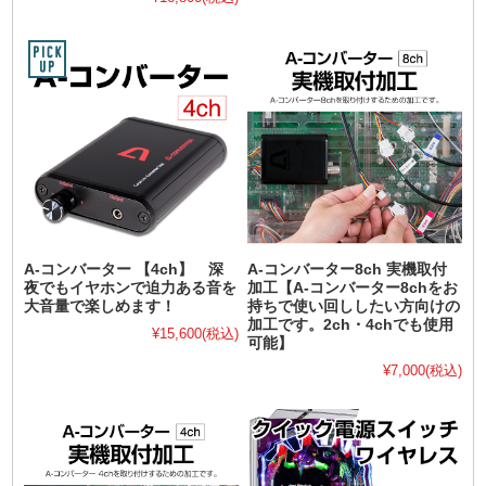
A-コンバーター 【4ch】 深
A-コンバーター8ch 実機取付
夜でもイヤホンで迫力ある音を
加工【A-コンバーター8chをお
大音量で楽しめます！
持ちで使い回ししたい方向けの
加工です。2ch・4chでも使用
¥15,600
(税込)
可能】
¥7,000
(税込)