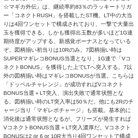
☆マギカ外伝』は、継続率約83％のラッキートリガ
ー「コネクトRUSH」を搭載したST機。LT中の大当
りは4回ワンセットで構成されており、一撃で大量出
玉を獲得できる。しかも獲得出玉数が多いほど1G連
期待度がアップする、新感覚ボーナスとなっている
ぞ。図柄揃い初当りは10Rのみ。7図柄揃い時は
SUPERマギレコBONUS当選となり、1G連で「Vコ
ネクトBONUS」を獲得した上でLTへ突入する。7以
外の図柄揃い時はマギレコBONUSが当選。こちらは
「ドッペルチャレンジ」が成功すればVコネクト
BONUS当選＋LT突入、演出失敗で通常状態とな
る。図柄揃い時のLT突入率は50％だ。他にも2Rのチ
ャージ当り「マギレポチャージ」も搭載。基本的に
消化後は通常状態となるが、フリーズが発生すれば
VコネクトBONUS当選＋LT突入濃厚だ。Vコネクト
BONUSは2 or 6 or 10R大当り4回ワンセットで構成