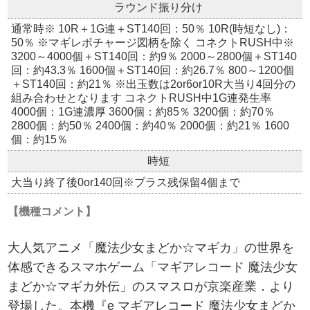
ラウンド振り分け
通常時※ 10R＋1G連＋ST140回：50％ 10R(時短なし)：
50％ ※マギレポチャージ図柄を除く コネクトRUSH中※
3200～4000個＋ST140回：約9％ 2000～2800個＋ST140
回：約43.3％ 1600個＋ST140回：約26.7％ 800～1200個
＋ST140回：約21％ ※出玉数は2or6or10R大当り4回分の
組み合わせとなります コネクトRUSH中1G連発生率
4000個：1G連濃厚 3600個：約85％ 3200個：約70％
2800個：約50％ 2400個：約40％ 2000個：約21％ 1600
個：約15％
時短
大当り終了後0or140回※プラス残保留4個まで
【機種コメント】
大人気アニメ「魔法少女まどか☆マギカ」の世界を
体感できるスマホゲーム「マギアレコード 魔法少女
まどか☆マギカ外伝」のスマスロが京楽産業．より
登場した。本機『e マギアレコード 魔法少女まどか