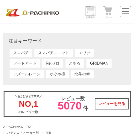
注目キーワード
スマパチ
スマパチユニット
エヴァ
ソードアート
Re:ゼロ
とある
GRIDMAN
アズールレーン
かぐや様
北斗の拳
＼おかげさまで業界／
レビュー数
NO,1
5070
レビューを見る
件
のレビュー数
A-PACHINKO TOP
パチンコ・メーカー別
京楽