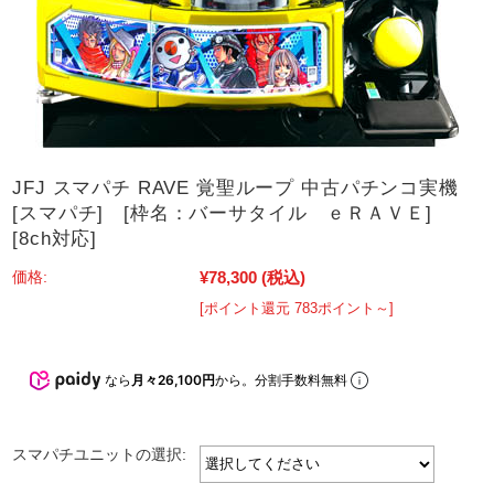
JFJ スマパチ RAVE 覚聖ループ 中古パチンコ実機
[スマパチ] [枠名：バーサタイル ｅＲＡＶＥ]
[8ch対応]
¥78,300
(税込)
価格:
[ポイント還元 783ポイント～]
なら
月々26,100円
から。分割手数料無料
スマパチユニットの選択: