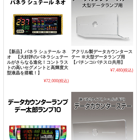
【新品】パネラ シュテール ネ
アクリル製データカウンタース
オ 【大好評のパネラシュテー
テー ※大型データランプ用
ルがさらなる進化！コントラス
【パチンコ/パチスロ共用】
トの高いセグメントと高輝度大
¥7,480
(税込)
型液晶を搭載！】
¥72,000
(税込)