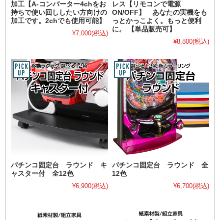
加工【A-コンバーター4chをお
レス【リモコンで電源
持ちで使い回ししたい方向けの
ON/OFF】 あなたの実機をも
加工です。2chでも使用可能】
っとかっこよく。もっと便利
に。 【単品販売可】
¥7,000
(税込)
¥8,800
(税込)
パチンコ固定台 ラウンド キ
パチンコ固定台 ラウンド 全
ャスター付 全12色
12色
¥6,900
(税込)
¥6,700
(税込)