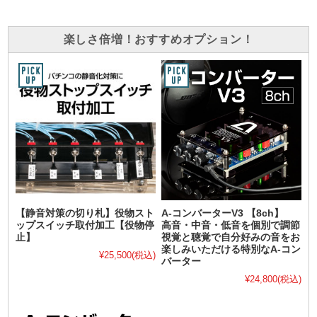
楽しさ倍増！おすすめオプション！
【静音対策の切り札】役物スト
A-コンバーターV3 【8ch】
ップスイッチ取付加工【役物停
高音・中音・低音を個別で調節
止】
視覚と聴覚で自分好みの音をお
楽しみいただける特別なA-コン
¥25,500
(税込)
バーター
¥24,800
(税込)