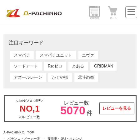
注目キーワード
スマパチ
スマパチユニット
エヴァ
ソードアート
Re:ゼロ
とある
GRIDMAN
アズールレーン
かぐや様
北斗の拳
＼おかげさまで業界／
レビュー数
NO,1
5070
レビューを見る
件
のレビュー数
A-PACHINKO TOP
パチンコ・メーカー別
藤商事・JFJ・オレンジ