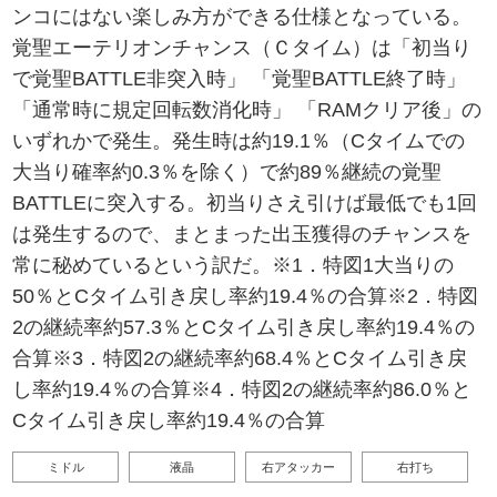
ンコにはない楽しみ方ができる仕様となっている。
覚聖エーテリオンチャンス（Ｃタイム）は「初当り
で覚聖BATTLE非突入時」 「覚聖BATTLE終了時」
「通常時に規定回転数消化時」 「RAMクリア後」の
いずれかで発生。発生時は約19.1％（Cタイムでの
大当り確率約0.3％を除く）で約89％継続の覚聖
BATTLEに突入する。初当りさえ引けば最低でも1回
は発生するので、まとまった出玉獲得のチャンスを
常に秘めているという訳だ。※1．特図1大当りの
50％とCタイム引き戻し率約19.4％の合算※2．特図
2の継続率約57.3％とCタイム引き戻し率約19.4％の
合算※3．特図2の継続率約68.4％とCタイム引き戻
し率約19.4％の合算※4．特図2の継続率約86.0％と
Cタイム引き戻し率約19.4％の合算
ミドル
液晶
右アタッカー
右打ち