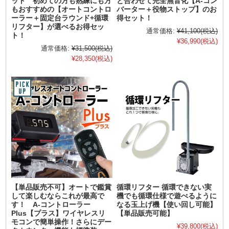
ット 初めての方も熟練にも方
と合わせて完全無音化【A-コン
もおすすめの【オートコントロ
バーター＋役物ストップ】のお
ーラー＋固定台ラウンド+循環
得セット！
リフター】が選べるお得セッ
通常価格:
¥41,100
(税込)
ト！
¥36,990
(税込)
通常価格:
¥31,500
(税込)
¥28,350
(税込)
【単品販売不可】オートで鑑賞
循環リフター 循環できない実
して楽しむならこれが最高で
機でも循環仕様で遊べるように
す！ A-コントローラー
なる玉上げ機【使い回し可能】
Plus【プラス】ワイヤレスリ
【単品販売可能】
モコンで簡単操作！さらにデー
¥39,800
(税込)