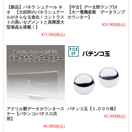
【新品】パネラ シュテール ネ
【中古】デー太郎ランプ10
オ 【大好評のパネラシュテー
【大一電機産業 データランプ
ルがさらなる進化！コントラス
カウンター】
トの高いセグメントと高輝度大
¥19,900
(税込)
型液晶を搭載！】
¥72,000
(税込)
アクリル製データカウンタース
パチンコ玉【１,０００発】
テー【パチンコ/パチスロ共
¥2,500
(税込)
用】
¥6,980
(税込)