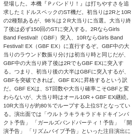
登場した。本機『Ｐバンドリ！』は打ちやすさを追
求したミドルスペックのST機だ。初当りは2Rと10R
の2種類あるが、98％は２R大当りに当選。大当り終
了後は必ず150回のSTに突入する。2RならGirls
Band Festival!（GBF）突入、10RならGirls Band
Festival! EX（GBF EX）に直行するぞ。GBF中の大
当りのラウンド数振り分けは初当り時と同じだが、
GBF中の大当り終了後は2RでもGBF EXに突入す
る。つまり、初当り後の大半はGBFに突入するが、
GBFを突破できれば、GBF EXに昇格するという訳
だ。GBF EXは、ST回数や大当り確率こそGBFと変
わらないが、大当り時はオール10R＋GBF EX継続。
10R大当りが約80％でループする上位STとなってい
る。演出面では「ウルトラキラキラドキドキインパ
クト予告」 「ガールズバンドパーティ！予告」 「開
演予告」 「リズムバイブ予告」といった注目演出に