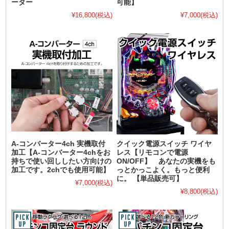
ーター
可能】
¥16,800
(税込)
¥7,000
(税込)
A-コンバーター4ch 実機取付
クイック電源スイッチ ワイヤ
加工【A-コンバーター4chをお
レス【リモコンで電源
持ちで使い回ししたい方向けの
ON/OFF】 あなたの実機をも
加工です。2chでも使用可能】
っとかっこよく。もっと便利
に。 【単品販売可】
¥7,000
(税込)
¥8,800
(税込)