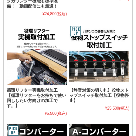
タカウンター機能も標準装
備！ 動画配信にも最適！
¥24,800
(税込)
循環リフター実機取付加工
【静音対策の切り札】役物スト
【循環リフターをお持ちで使い
ップスイッチ取付加工【役物停
回ししたい方向けの加工で
止】
す。】
¥25,500
(税込)
¥5,500
(税込)