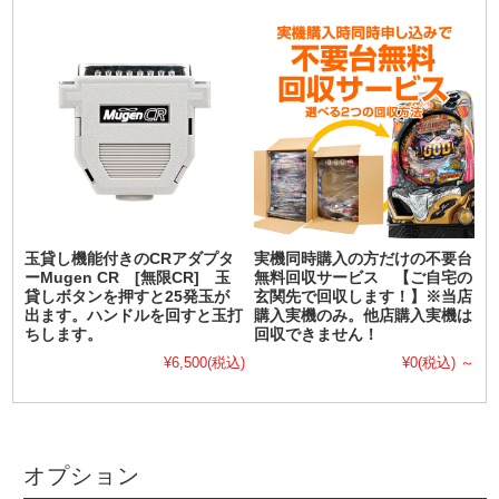
玉貸し機能付きのCRアダプタ
実機同時購入の方だけの不要台
ーMugen CR [無限CR] 玉
無料回収サービス 【ご自宅の
貸しボタンを押すと25発玉が
玄関先で回収します！】※当店
出ます。ハンドルを回すと玉打
購入実機のみ。他店購入実機は
ちします。
回収できません！
¥6,500
(税込)
¥0
(税込)
～
オプション