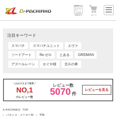
注目キーワード
スマパチ
スマパチユニット
エヴァ
ソードアート
Re:ゼロ
とある
GRIDMAN
アズールレーン
かぐや様
北斗の拳
＼おかげさまで業界／
レビュー数
NO,1
5070
レビューを見る
件
のレビュー数
A-PACHINKO TOP
パチンコ・メーカー別
平和