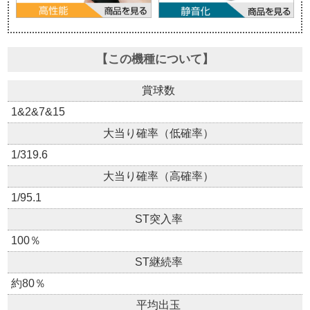
【この機種について】
賞球数
1&2&7&15
大当り確率（低確率）
1/319.6
大当り確率（高確率）
1/95.1
ST突入率
100％
ST継続率
約80％
平均出玉