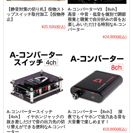
【静音対策の切り札】役物スト
A-コンバーターV3 【8ch】
ップスイッチ取付加工【役物停
高音・中音・低音を個別で調節
止】
視覚と聴覚で自分好みの音をお
楽しみいただける特別なA-コン
¥25,500
(税込)
バーター
¥24,800
(税込)
A-コンバータースイッチ
A-コンバーター 【8ch】 深
【4ch】 イヤホンジャックの
夜でもイヤホンで迫力ある音を
抜き差しだけで音の出力先の切
大音量で楽しめます！
り替えができる便利なA-コンバ
¥19,800
(税込)
ーター