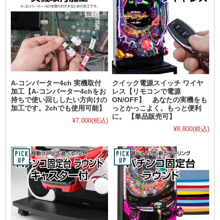
A-コンバーター4ch 実機取付
クイック電源スイッチ ワイヤ
加工【A-コンバーター4chをお
レス【リモコンで電源
持ちで使い回ししたい方向けの
ON/OFF】 あなたの実機をも
加工です。2chでも使用可能】
っとかっこよく。もっと便利
に。 【単品販売可】
¥7,000
(税込)
¥8,800
(税込)