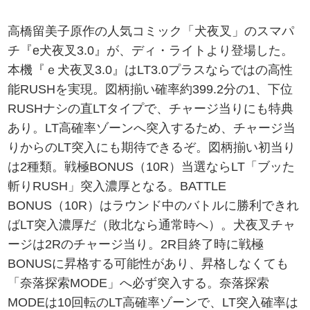
高橋留美子原作の人気コミック「犬夜叉」のスマパ
チ『e犬夜叉3.0』が、ディ・ライトより登場した。
本機『ｅ犬夜叉3.0』はLT3.0プラスならではの高性
能RUSHを実現。図柄揃い確率約399.2分の1、下位
RUSHナシの直LTタイプで、チャージ当りにも特典
あり。LT高確率ゾーンへ突入するため、チャージ当
りからのLT突入にも期待できるぞ。図柄揃い初当り
は2種類。戦極BONUS（10R）当選ならLT「ブッた
斬りRUSH」突入濃厚となる。BATTLE
BONUS（10R）はラウンド中のバトルに勝利できれ
ばLT突入濃厚だ（敗北なら通常時へ）。犬夜叉チャ
ージは2Rのチャージ当り。2R目終了時に戦極
BONUSに昇格する可能性があり、昇格しなくても
「奈落探索MODE」へ必ず突入する。奈落探索
MODEは10回転のLT高確率ゾーンで、LT突入確率は