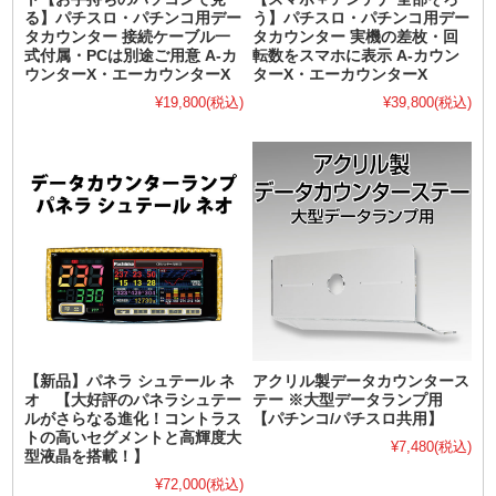
る】パチスロ・パチンコ用デー
う】パチスロ・パチンコ用デー
タカウンター 接続ケーブル一
タカウンター 実機の差枚・回
式付属・PCは別途ご用意 A-カ
転数をスマホに表示 A-カウン
ウンターX・エーカウンターX
ターX・エーカウンターX
¥19,800
(税込)
¥39,800
(税込)
【新品】パネラ シュテール ネ
アクリル製データカウンタース
オ 【大好評のパネラシュテー
テー ※大型データランプ用
ルがさらなる進化！コントラス
【パチンコ/パチスロ共用】
トの高いセグメントと高輝度大
¥7,480
(税込)
型液晶を搭載！】
¥72,000
(税込)