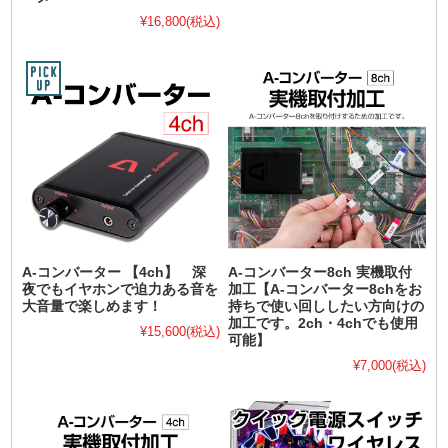
¥16,800
(税込)
A-コンバーター 【4ch】 深
A-コンバーター8ch 実機取付
夜でもイヤホンで迫力ある音を
加工【A-コンバーター8chをお
大音量で楽しめます！
持ちで使い回ししたい方向けの
加工です。2ch・4chでも使用
¥15,600
(税込)
可能】
¥7,000
(税込)