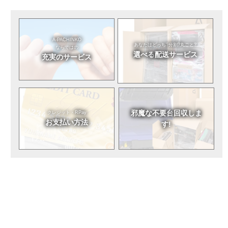
A-PACHINKO
あなたはどっち?
分割?丸ごと?
ならではの
選べる
配送サービス
充実のサービス
邪魔な不要台
回収しま
クレジット・RPay
お支払い方法
す!