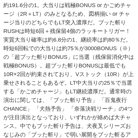
約191.6分の1。大当りは戦極BONUS or かごめチャ
ージ（2R＋LT）のみとなるため、図柄揃い or チャ
ージ当りのどちらでもLT突入濃厚だ。ブッた斬り
RUSHは時短6回＋残保留4個のラッキートリガー！
実質大当り確率は約6.8分の1、継続率は約80％だ。
時短6回転での大当りは約75％が3000BONUS（※）
の「超ブッた斬りBONUS」に当選（残保留消化中は
戦極BONUS）。超ブッた斬りBONUSは最低でも
10R×2回が約束されており、Vストック（10R）が上
乗せされることもあるぞ。LT中大当りの25％で当選
する「かごめチャージ」もLT継続濃厚だ。通常時の
演出に関しては、「ブッた斬り予告」 「百鬼夜行
CHANCE」 「犬熱予告」 「奈落決戦リーチ」の4つ
が注目演出となっており、いずれかが絡めば大チャ
ンス。中でもブッた斬り予告は、犬夜叉シリーズお
なじみの「ブッた斬り」で弱い展開をブッた斬るア