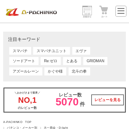
注目キーワード
スマパチ
スマパチユニット
エヴァ
ソードアート
Re:ゼロ
とある
GRIDMAN
アズールレーン
かぐや様
北斗の拳
＼おかげさまで業界／
レビュー数
NO,1
5070
レビューを見る
件
のレビュー数
A-PACHINKO TOP
パチンコ・メーカー別
大一商会・D-light