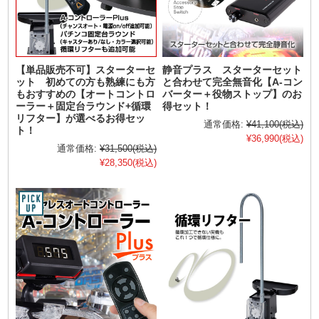
【単品販売不可】スターターセ
静音プラス スターターセット
ット 初めての方も熟練にも方
と合わせて完全無音化【A-コン
もおすすめの【オートコントロ
バーター＋役物ストップ】のお
ーラー＋固定台ラウンド+循環
得セット！
リフター】が選べるお得セッ
通常価格:
¥41,100
(税込)
ト！
¥36,990
(税込)
通常価格:
¥31,500
(税込)
¥28,350
(税込)