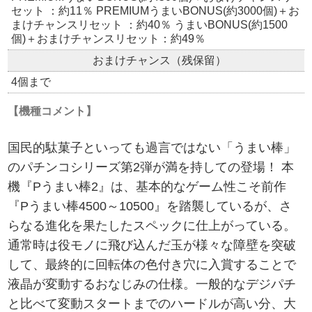
セット ：約11％ PREMIUMうまいBONUS(約3000個)＋お
まけチャンスリセット ：約40％ うまいBONUS(約1500
個)＋おまけチャンスリセット：約49％
おまけチャンス（残保留）
4個まで
【機種コメント】
国民的駄菓子といっても過言ではない「うまい棒」
のパチンコシリーズ第2弾が満を持しての登場！ 本
機『Pうまい棒2』は、基本的なゲーム性こそ前作
『Pうまい棒4500～10500』を踏襲しているが、さ
らなる進化を果たしたスペックに仕上がっている。
通常時は役モノに飛び込んだ玉が様々な障壁を突破
して、最終的に回転体の色付き穴に入賞することで
液晶が変動するおなじみの仕様。一般的なデジパチ
と比べて変動スタートまでのハードルが高い分、大