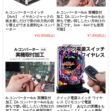
A-コンバータースイッチ
A-コンバーター8ch 実機取付
【4ch】 イヤホンジャックの
加工【A-コンバーター8chをお
抜き差しだけで音の出力先の切
持ちで使い回ししたい方向けの
り替えができる便利なA-コンバ
加工です。2ch・4chでも使用
ーター
可能】
¥16,800
(税込)
¥7,000
(税込)
A-コンバーター4ch 実機取付
クイック電源スイッチ ワイヤ
加工【A-コンバーター4chをお
レス【リモコンで電源
持ちで使い回ししたい方向けの
ON/OFF】 あなたの実機をも
加工です。2chでも使用可能】
っとかっこよく。もっと便利