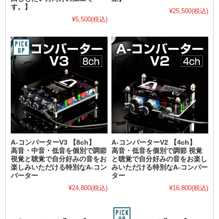
す。】
¥25,500
(税込)
¥5,500
(税込)
A-コンバーターV3 【8ch】
A-コンバーターV2 【4ch】
高音・中音・低音を個別で調節
高音・低音を個別で調節 視覚
視覚と聴覚で自分好みの音をお
と聴覚で自分好みの音をお楽し
楽しみいただける特別なA-コン
みいただける特別なA-コンバー
バーター
ター
¥24,800
(税込)
¥16,800
(税込)