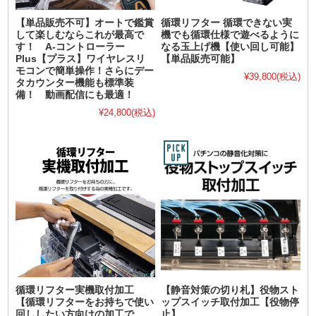
【単品販売不可】オートで鑑賞
循環リフター 循環できない実
して楽しむならこれが最高で
機でも循環仕様で遊べるように
す！ A-コントローラー
なる玉上げ機【使い回し可能】
Plus【プラス】ワイヤレスリ
【単品販売可能】
モコンで簡単操作！さらにデー
¥39,800
(税込)
タカウンター機能も標準装
備！ 動画配信にも最適！
¥24,800
(税込)
循環リフター実機取付加工
【静音対策の切り札】役物スト
【循環リフターをお持ちで使い
ップスイッチ取付加工【役物停
回ししたい方向けの加工で
止】