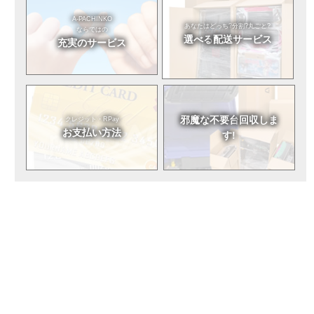
A-PACHINKO
あなたはどっち?
分割?丸ごと?
ならではの
選べる
配送サービス
充実のサービス
邪魔な不要台
回収しま
クレジット・RPay
お支払い方法
す!