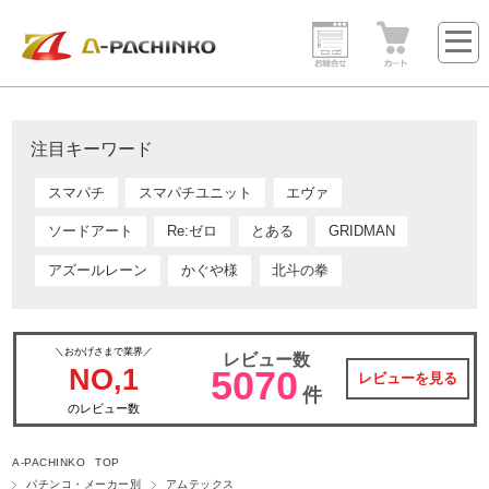
注目キーワード
スマパチ
スマパチユニット
エヴァ
ソードアート
Re:ゼロ
とある
GRIDMAN
アズールレーン
かぐや様
北斗の拳
＼おかげさまで業界／
レビュー数
NO,1
5070
レビューを見る
件
のレビュー数
A-PACHINKO TOP
パチンコ・メーカー別
アムテックス