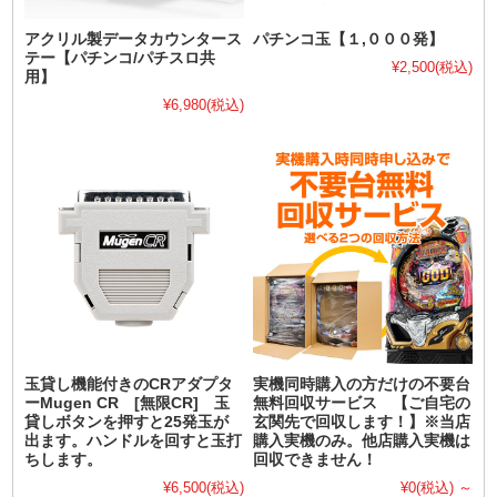
アクリル製データカウンタース
パチンコ玉【１,０００発】
テー【パチンコ/パチスロ共
¥2,500
(税込)
用】
¥6,980
(税込)
玉貸し機能付きのCRアダプタ
実機同時購入の方だけの不要台
ーMugen CR [無限CR] 玉
無料回収サービス 【ご自宅の
貸しボタンを押すと25発玉が
玄関先で回収します！】※当店
出ます。ハンドルを回すと玉打
購入実機のみ。他店購入実機は
ちします。
回収できません！
¥6,500
(税込)
¥0
(税込)
～