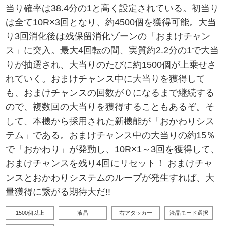
当り確率は38.4分の1と高く設定されている。初当り
は全て10R×3回となり、約4500個を獲得可能。大当
り3回消化後は残保留消化ゾーンの「おまけチャン
ス」に突入。最大4回転の間、実質約2.2分の1で大当
りが抽選され、大当りのたびに約1500個が上乗せさ
れていく。おまけチャンス中に大当りを獲得して
も、おまけチャンスの回数が０になるまで継続する
ので、複数回の大当りを獲得することもあるぞ。そ
して、本機から採用された新機能が「おかわりシス
テム」である。おまけチャンス中の大当りの約15％
で「おかわり」が発動し、10R×1～3回を獲得して、
おまけチャンスを残り4回にリセット！ おまけチャ
ンスとおかわりシステムのループが発生すれば、大
量獲得に繋がる期待大だ!!
1500個以上
液晶
右アタッカー
液晶モード選択