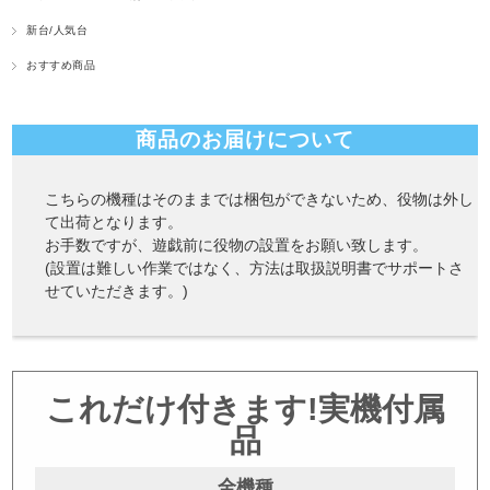
新台/人気台
おすすめ商品
商品のお届けについて
こちらの機種はそのままでは梱包ができないため、役物は外し
て出荷となります。
お手数ですが、遊戯前に役物の設置をお願い致します。
(設置は難しい作業ではなく、方法は取扱説明書でサポートさ
せていただきます。)
これだけ付きます!実機付属
品
全機種