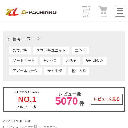
注目キーワード
スマパチ
スマパチユニット
エヴァ
ソードアート
Re:ゼロ
とある
GRIDMAN
アズールレーン
かぐや様
北斗の拳
＼おかげさまで業界／
レビュー数
NO,1
5070
レビューを見る
件
のレビュー数
A-PACHINKO TOP
パチンコ・メーカー別
オッケー.