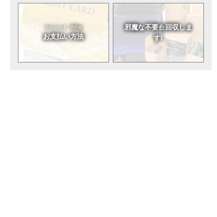
邪魔な不要台
回収しま
クレジット・RPay
お支払い方法
す!