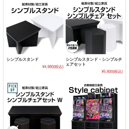
シンプルスタンド
シンプルスタンド・シンプルチ
ェアセット
¥4,980
(税込)
¥5,800
(税込)