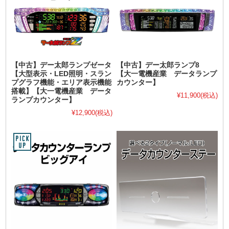
【中古】デー太郎ランプゼータ
【中古】デー太郎ランプ8
【大型表示・LED照明・スラン
【大一電機産業 データランプ
プグラフ機能・エリア表示機能
カウンター】
搭載】【大一電機産業 データ
¥11,900
(税込)
ランプカウンター】
¥12,900
(税込)