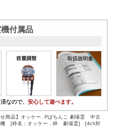
実機付属品
ス済なので、
安心して遊べます。
せ商品】オッケー. Pぱちんこ 劇場霊 中古
機 [枠名：オッケー．枠 劇場霊] [4ch対