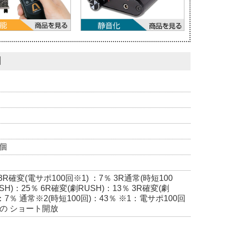
】
0個
R確変(電サポ100回※1) ：7％ 3R通常(時短100
H)：25％ 6R確変(劇RUSH)：13％ 3R確変(劇
)：7％ 通常※2(時短100回)：43％ ※1：電サポ100回
秒の ショート開放