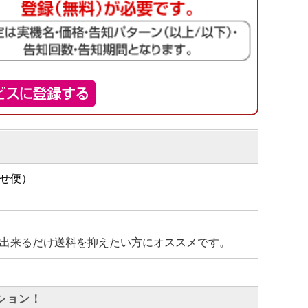
せ便）
出来るだけ送料を抑えたい方にオススメです。
ション！