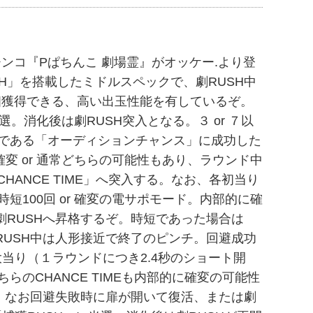
ンコ『Pぱちんこ 劇場霊』がオッケー.より登
H」を搭載したミドルスペックで、劇RUSH中
個獲得できる、高い出玉性能を有しているぞ。
選。消化後は劇RUSH突入となる。３ or ７以
一種である「オーディションチャンス」に成功した
変 or 通常どちらの可能性もあり、ラウンド中
ANCE TIME」へ突入する。なお、各初当り
時短100回 or 確変の電サポモード。内部的に確
劇RUSHへ昇格するぞ。時短であった場合は
RUSH中は人形接近で終了のピンチ。回避成功
大当り（１ラウンドにつき2.4秒のショート開
ちらのCHANCE TIMEも内部的に確変の可能性
ぞ。なお回避失敗時に扉が開いて復活、または劇