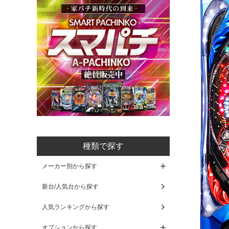
種類で探す
メーカー別から探す
新台/人気台から探す
人気ランキングから探す
オプションから探す