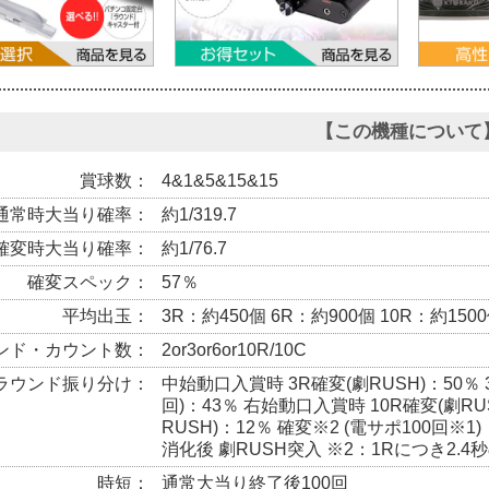
【この機種について
賞球数
4&1&5&15&15
通常時大当り確率
約1/319.7
確変時大当り確率
約1/76.7
確変スペック
57％
平均出玉
3R：約450個 6R：約900個 10R：約150
ンド・カウント数
2or3or6or10R/10C
ラウンド振り分け
中始動口入賞時 3R確変(劇RUSH)：50％ 3
回)：43％ 右始動口入賞時 10R確変(劇RUS
RUSH)：12％ 確変※2 (電サポ100回※1
消化後 劇RUSH突入 ※2：1Rにつき2.4
時短
通常大当り終了後100回