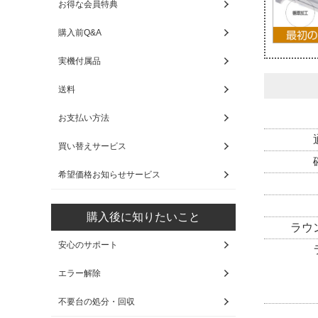
お得な会員特典
購入前Q&A
実機付属品
送料
お支払い方法
買い替えサービス
希望価格お知らせサービス
購入後に知りたいこと
ラウ
安心のサポート
エラー解除
不要台の処分・回収