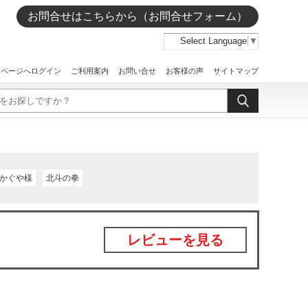
お問合せはこちらから（お問合せフォーム）
Select Language
▼
イページへログイン
ご利用案内
お問い合せ
お客様の声
サイトマップ
かぐや様
北斗の拳
レビューを見る