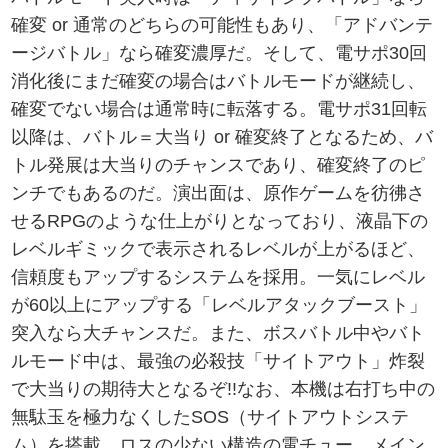
確変 or 通常のどちらの可能性もあり、「アドバンテ
ージバトル」なら確変濃厚だ。そして、電サポ30回
消化後にまだ確変の場合はバトルモードが継続し、
確変でない場合は通常時に転落する。電サポ31回転
以降は、バトル＝大当り or 確変終了となるため、バ
トル発展は大当りのチャンスであり、確変終了のピ
ンチでもあるのだ。演出面は、原作ゲームを彷彿さ
せるRPGのような仕上がりとなっており、液晶下の
レベルギミックで表示されるレベルが上がるほど、
信頼度もアップするシステムを採用。一気にレベル
が60以上にアップする「レベルアタックブースト」
突入なら大チャンスだ。また、ボスバトル中やバト
ルモード中は、最強の必殺技「サイトアウト」炸裂
で大当りの期待大となるぞ!!なお、本機は右打ち中の
無駄玉を極力なくしたSOS（サイトアウトシステ
ム）を搭載。ロスの少ない構造の電チュー、メイン