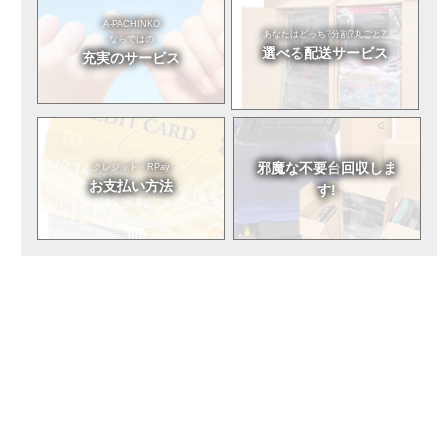
A-PACHINKO
あなたはどっち?
分割?丸ごと?
ならではの
選べる
配送サービス
充実のサービス
邪魔な不要台
回収しま
クレジット・RPay
お支払い方法
す!