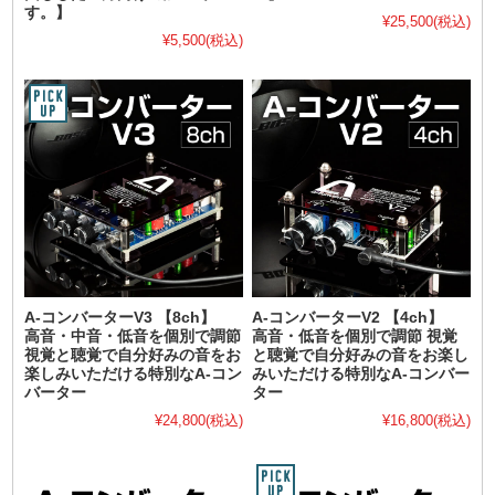
す。】
¥25,500
(税込)
¥5,500
(税込)
A-コンバーターV3 【8ch】
A-コンバーターV2 【4ch】
高音・中音・低音を個別で調節
高音・低音を個別で調節 視覚
視覚と聴覚で自分好みの音をお
と聴覚で自分好みの音をお楽し
楽しみいただける特別なA-コン
みいただける特別なA-コンバー
バーター
ター
¥24,800
(税込)
¥16,800
(税込)