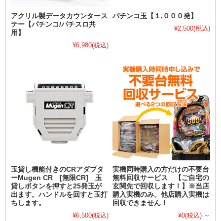
アクリル製データカウンタース
パチンコ玉【１,０００発】
テー【パチンコ/パチスロ共
¥2,500
(税込)
用】
¥6,980
(税込)
玉貸し機能付きのCRアダプタ
実機同時購入の方だけの不要台
ーMugen CR [無限CR] 玉
無料回収サービス 【ご自宅の
貸しボタンを押すと25発玉が
玄関先で回収します！】※当店
出ます。ハンドルを回すと玉打
購入実機のみ。他店購入実機は
ちします。
回収できません！
¥6,500
(税込)
¥0
(税込)
～