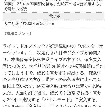
30回)：23％ ※30回消化後もまだ確変の場合は転落するま
で電サポ継続
電サポ
大当り終了後30回 or 30回＋α
【機種コメント】
ライトミドルスペックが好評稼動中の『CRスターオ
ーシャン４』に、設定付きの甘デジタイプが仲間入
り。本機は確変転落抽選タイプの甘デジ。確変突入
率は70％で、大当り当選 or 通常への転落抽選に当た
ってしまうまで、確変も電サポも継続する。確変中
の大当り確率の方が、通常への転落確率に比べて２
倍以上高いので、確変突入時は大当りに繋がる期待
大だ。大当り終了後は、確変でも通常でも必ず電サ
ポ30回＋α継続する「バトルモード」に突入する。
バトルモード突入時は「ディサイシブバトル」なら