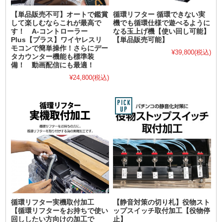
【単品販売不可】オートで鑑賞
循環リフター 循環できない実
して楽しむならこれが最高で
機でも循環仕様で遊べるように
す！ A-コントローラー
なる玉上げ機【使い回し可能】
Plus【プラス】ワイヤレスリ
【単品販売可能】
モコンで簡単操作！さらにデー
¥39,800
(税込)
タカウンター機能も標準装
備！ 動画配信にも最適！
¥24,800
(税込)
循環リフター実機取付加工
【静音対策の切り札】役物スト
【循環リフターをお持ちで使い
ップスイッチ取付加工【役物停
回ししたい方向けの加工で
止】