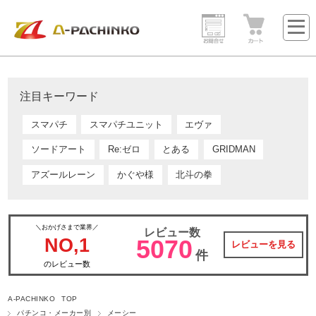
注目キーワード
スマパチ
スマパチユニット
エヴァ
ソードアート
Re:ゼロ
とある
GRIDMAN
アズールレーン
かぐや様
北斗の拳
＼おかげさまで業界／
レビュー数
NO,1
5070
レビューを見る
件
のレビュー数
A-PACHINKO TOP
パチンコ・メーカー別
メーシー