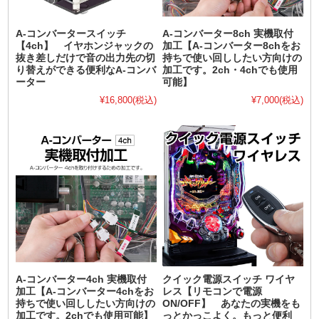
A-コンバータースイッチ
A-コンバーター8ch 実機取付
【4ch】 イヤホンジャックの
加工【A-コンバーター8chをお
抜き差しだけで音の出力先の切
持ちで使い回ししたい方向けの
り替えができる便利なA-コンバ
加工です。2ch・4chでも使用
ーター
可能】
¥16,800
(税込)
¥7,000
(税込)
A-コンバーター4ch 実機取付
クイック電源スイッチ ワイヤ
加工【A-コンバーター4chをお
レス【リモコンで電源
持ちで使い回ししたい方向けの
ON/OFF】 あなたの実機をも
加工です。2chでも使用可能】
っとかっこよく。もっと便利