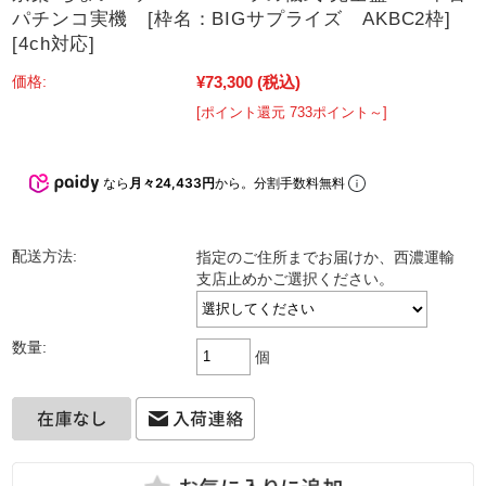
パチンコ実機 [枠名：BIGサプライズ AKBC2枠]
[4ch対応]
¥73,300
(税込)
価格:
[ポイント還元 733ポイント～]
なら
月々24,433円
から。分割手数料無料
配送方法:
指定のご住所までお届けか、西濃運輸
支店止めかご選択ください。
数量:
個