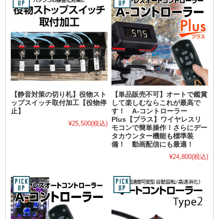
【静音対策の切り札】役物スト
【単品販売不可】オートで鑑賞
ップスイッチ取付加工【役物停
して楽しむならこれが最高で
止】
す！ A-コントローラー
Plus【プラス】ワイヤレスリ
¥25,500
(税込)
モコンで簡単操作！さらにデー
タカウンター機能も標準装
備！ 動画配信にも最適！
¥24,800
(税込)