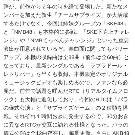
弾が、前作から２年の時を経て登場した。新たなメ
ンバーを加えた新生「チームサプライズ」が大活躍
するだけでなく、今回は姉妹グループの「SKE48」
と「NMB48」も本格的に参戦。「SKE下克上チャレ
ンジ」や「NMBてっぺんチャレンジ」といった重要
演出が用意されているぞ。楽曲面に関してもパワー
アップ。本機の収録曲は全88曲（前作は全60曲）と
なっており、最新シングルである「ラブラドール・
レトリバー」を早くも収録。本機限定のオリジナル
ミュージックビデオも楽しめるので、ファンなら必
見だ。前作で話題を呼んだRTC（リアルタイムクロ
ック）も大幅に進化しており、今回のRTCは「バラ
の儀式公演」と「サプライズゲーム」の２種類を搭
載。それぞれ１時間おきに発生するので、30分おき
に異なるRTCが交互に訪れる仕様となった。バラの
儀式公演は全12曲存在し、毎週更新。さらにAKB48