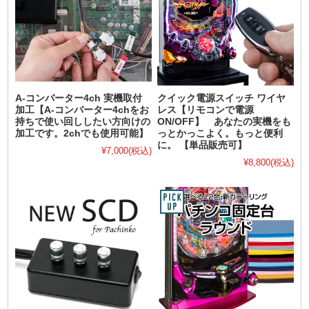
A-コンバーター4ch 実機取付
クイック電源スイッチ ワイヤ
加工【A-コンバーター4chをお
レス【リモコンで電源
持ちで使い回ししたい方向けの
ON/OFF】 あなたの実機をも
加工です。2chでも使用可能】
っとかっこよく。もっと便利
に。 【単品販売可】
¥7,000
(税込)
¥8,800
(税込)