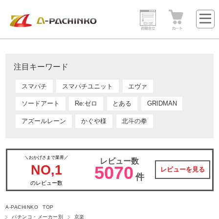
注目キーワード
スマパチ
スマパチユニット
エヴァ
ソードアート
Re:ゼロ
とある
GRIDMAN
アズールレーン
かぐや様
北斗の拳
＼おかげさまで業界／
レビュー数
NO,1
5070
レビューを見る
件
のレビュー数
A-PACHINKO TOP
パチンコ・メーカー別
京楽