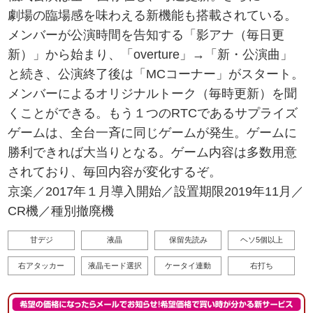
劇場の臨場感を味わえる新機能も搭載されている。
メンバーが公演時間を告知する「影アナ（毎日更
新）」から始まり、「overture」→「新・公演曲」
と続き、公演終了後は「MCコーナー」がスタート。
メンバーによるオリジナルトーク（毎時更新）を聞
くことができる。もう１つのRTCであるサプライズ
ゲームは、全台一斉に同じゲームが発生。ゲームに
勝利できれば大当りとなる。ゲーム内容は多数用意
されており、毎回内容が変化するぞ。
京楽／2017年１月導入開始／設置期限2019年11月／
CR機／種別撤廃機
甘デジ
液晶
保留先読み
ヘソ5個以上
右アタッカー
液晶モード選択
ケータイ連動
右打ち