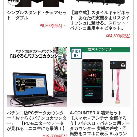
シンプルスタンド・チェアセッ
【組立式】スタイルキャビネッ
ト ダブル
ト あなたの実機をよりスタイ
リッシュに魅せる。スロット・
¥8,200
(税込)
～
パチンコ兼用キャビネット。
¥64,800
(税込)
パチンコ版PCデータカウンタ
A-COUNTER X 端末セット
ー「おぐろくパチンコカウンタ
【スマホ＋アンテナ 全部そろ
ー」 【PCモニターでデータ
う】パチスロ・パチンコ用デー
が見れる！ニコ生にも最適！】
タカウンター 実機の差枚・回
転数をスマホに表示 A-カウン
¥19,800
(税込)