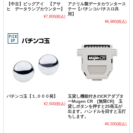
【中古】ビッグアイ 【アサ
アクリル製データカウンタース
ヒ データランプカウンター】
テー【パチンコ/パチスロ共
用】
¥7,800
(税込)
¥6,980
(税込)
パチンコ玉【１,０００発】
玉貸し機能付きのCRアダプタ
ーMugen CR [無限CR] 玉
¥2,500
(税込)
貸しボタンを押すと25発玉が
出ます。ハンドルを回すと玉打
ちします。
¥6,500
(税込)