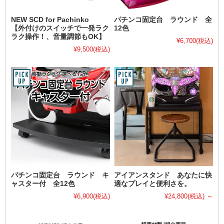
NEW SCD for Pachinko
パチンコ固定台 ラウンド 全
【外付けのスイッチで一発ラク
12色
ラク操作！、音量調節もOK】
¥6,700
(税込)
¥9,500
(税込)
パチンコ固定台 ラウンド キ
アイアンスタンド あなたに快
ャスター付 全12色
適なプレイと便利さを。
¥6,900
(税込)
¥24,800
(税込)
～