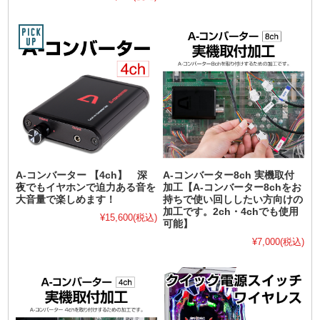
A-コンバーター 【4ch】 深
A-コンバーター8ch 実機取付
夜でもイヤホンで迫力ある音を
加工【A-コンバーター8chをお
大音量で楽しめます！
持ちで使い回ししたい方向けの
加工です。2ch・4chでも使用
¥15,600
(税込)
可能】
¥7,000
(税込)