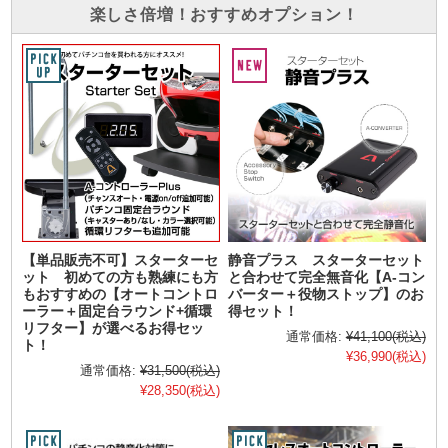
楽しさ倍増！おすすめオプション！
【単品販売不可】スターターセ
静音プラス スターターセット
ット 初めての方も熟練にも方
と合わせて完全無音化【A-コン
もおすすめの【オートコントロ
バーター＋役物ストップ】のお
ーラー＋固定台ラウンド+循環
得セット！
リフター】が選べるお得セッ
通常価格:
¥41,100
(税込)
ト！
¥36,990
(税込)
通常価格:
¥31,500
(税込)
¥28,350
(税込)