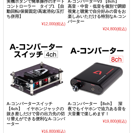
実機ボタンで簡単操作のオート
A-コンバーターV3 【8ch】
コントローラー タイプ1 【自
高音・中音・低音を個別で調節
動回転/保留固定/高速消化/玉打
視覚と聴覚で自分好みの音をお
ち併用】
楽しみいただける特別なA-コン
バーター
¥12,000
(税込)
¥24,800
(税込)
A-コンバータースイッチ
A-コンバーター 【8ch】 深
【4ch】 イヤホンジャックの
夜でもイヤホンで迫力ある音を
抜き差しだけで音の出力先の切
大音量で楽しめます！
り替えができる便利なA-コンバ
¥19,800
(税込)
ーター
¥16,800
(税込)