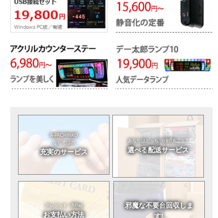
A-PACHINKO
あなたはどっち?
分割?丸ごと?
ならではの
選べる
配送サービス
充実のサービス
邪魔な不要台
回収しま
クレジット・RPay
お支払い方法
す!