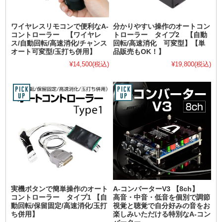
ワイヤレスリモコンで便利なA-
分かりやすい操作のオートコン
コントローラー 【ワイヤレ
トローラー タイプ2 【自動
ス/自動回転/高速消化/チャンス
回転/高速消化 可変型】【単
オート可変型/玉打ち併用】
品販売もOK！】
¥14,500
(税込)
¥19,800
(税込)
実機ボタンで簡単操作のオート
A-コンバーターV3 【8ch】
コントローラー タイプ1 【自
高音・中音・低音を個別で調節
動回転/保留固定/高速消化/玉打
視覚と聴覚で自分好みの音をお
ち併用】
楽しみいただける特別なA-コン