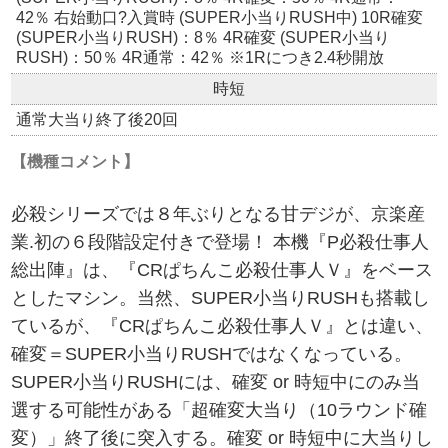
42％ 右始動口?入賞時 (SUPER小当りRUSH中) 10R確変
(SUPER小当りRUSH)：8％ 4R確変 (SUPER小当り
RUSH)：50％ 4R通常：42％ ※1Rにつき2.4秒開放
時短
通常大当り終了後20回
【機種コメント】
必殺シリーズでは８年ぶりとなる甘デジが、京楽産
業.初の６段階設定付きで登場！ 本機『P必殺仕事人
総出陣』は、『CRぱちんこ必殺仕事人Ｖ』をベース
としたマシン。当然、SUPER小当りRUSHも搭載し
ているが、『CRぱちんこ必殺仕事人Ｖ』とは違い、
確変＝SUPER小当りRUSHではなくなっている。
SUPER小当りRUSHには、確変 or 時短中にのみ当
選する可能性がある「超確変大当り（10ラウンド確
変）」終了後に突入する。確変 or 時短中に大当りし