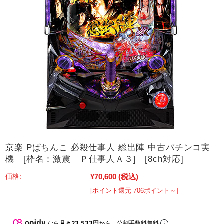
京楽 Pぱちんこ 必殺仕事人 総出陣 中古パチンコ実
機 [枠名：激震 Ｐ仕事人Ａ３] [8ch対応]
¥70,600
(税込)
価格:
[ポイント還元 706ポイント～]
なら
月々23,533円
から。分割手数料無料