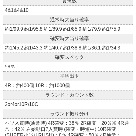
賞球数
4&1&4&10
通常時大当り確率
約1/99.9 約1/95.8 約1/89.9 約1/85.9 約1/79.9 約1/75.9
確変時大当り確率
約1/45.2 約1/43.3 約1/40.7 約1/38.8 約1/36.1 約1/34.3
確変スペック
58％
平均出玉
4R：約400個 10R：約1000個
ラウンド・カウント数
2or4or10R/10C
ラウンド振り分け
ヘソ入賞時(通常時) 4R確変：38％ 2R確変：20％※ 4R通
常：42％ 右始動口?入賞時 (確変・時短中) 10R確変
(SUPER小当りRUSH)：8％ 4R確変：50％ 4R通常：