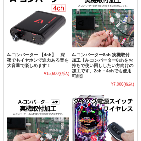
A-コンバーター 【4ch】 深
A-コンバーター8ch 実機取付
夜でもイヤホンで迫力ある音を
加工【A-コンバーター8chをお
大音量で楽しめます！
持ちで使い回ししたい方向けの
加工です。2ch・4chでも使用
¥15,600
(税込)
可能】
¥7,000
(税込)