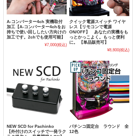
A-コンバーター4ch 実機取付
クイック電源スイッチ ワイヤ
加工【A-コンバーター4chをお
レス【リモコンで電源
持ちで使い回ししたい方向けの
ON/OFF】 あなたの実機をも
加工です。2chでも使用可能】
っとかっこよく。もっと便利
に。 【単品販売可】
¥7,000
(税込)
¥8,800
(税込)
NEW SCD for Pachinko
パチンコ固定台 ラウンド 全
【外付けのスイッチで一発ラク
12色