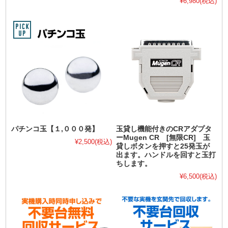
¥6,980
(税込)
パチンコ玉【１,０００発】
玉貸し機能付きのCRアダプタ
ーMugen CR [無限CR] 玉
¥2,500
(税込)
貸しボタンを押すと25発玉が
出ます。ハンドルを回すと玉打
ちします。
¥6,500
(税込)