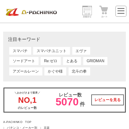
注目キーワード
スマパチ
スマパチユニット
エヴァ
ソードアート
Re:ゼロ
とある
GRIDMAN
アズールレーン
かぐや様
北斗の拳
＼おかげさまで業界／
レビュー数
NO,1
5070
レビューを見る
件
のレビュー数
A-PACHINKO TOP
パチンコ・メーカー別
京楽