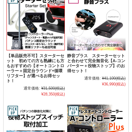
【単品販売不可】スターターセ
静音プラス スターターセット
ット 初めての方も熟練にも方
と合わせて完全無音化【A-コン
もおすすめの【オートコントロ
バーター＋役物ストップ】のお
ーラー＋固定台ラウンド+循環
得セット！
リフター】が選べるお得セッ
通常価格:
¥41,100
(税込)
ト！
¥36,990
(税込)
通常価格:
¥31,500
(税込)
¥28,350
(税込)