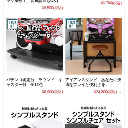
ラク操作！、音量調節もOK】
¥6,700
(税込)
¥9,500
(税込)
パチンコ固定台 ラウンド キ
アイアンスタンド あなたに快
ャスター付 全12色
適なプレイと便利さを。
¥6,900
(税込)
¥24,800
(税込)
～