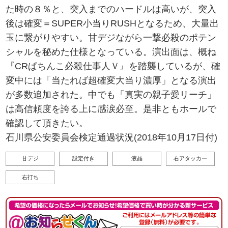
た時の８％と、突入までのハードルは高いが、突入
後は確変＝SUPER小当りRUSHとなるため、大量出
玉に繋がりやすい。甘デジながら一撃必殺のポテン
シャルを秘めた仕様となっている。演出面は、概ね
『CRぱちんこ必殺仕事人Ｖ』を踏襲しているが、確
変中には「当たれば超確変大当り濃厚」となる演出
が多数追加された。中でも「真実の親子愛リーチ」
は高信頼度を誇る上に感涙必至。是非ともホールで
確認して頂きたい。
石川県公安委員会検定通過状況(2018年10月17日付)
甘デジ
設定付き
液晶
右アタッカー
右打ち