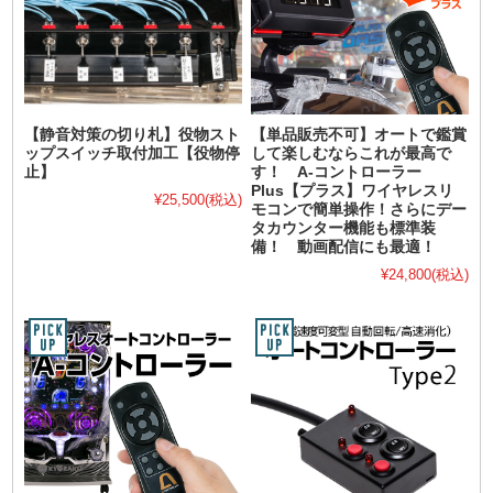
【静音対策の切り札】役物スト
【単品販売不可】オートで鑑賞
ップスイッチ取付加工【役物停
して楽しむならこれが最高で
止】
す！ A-コントローラー
Plus【プラス】ワイヤレスリ
¥25,500
(税込)
モコンで簡単操作！さらにデー
タカウンター機能も標準装
備！ 動画配信にも最適！
¥24,800
(税込)