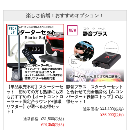
楽しさ倍増！おすすめオプション！
【単品販売不可】スターターセ
静音プラス スターターセット
ット 初めての方も熟練にも方
と合わせて完全無音化【A-コン
もおすすめの【オートコントロ
バーター＋役物ストップ】のお
ーラー＋固定台ラウンド+循環
得セット！
リフター】が選べるお得セッ
通常価格:
¥41,100
(税込)
ト！
¥36,990
(税込)
通常価格:
¥31,500
(税込)
¥28,350
(税込)