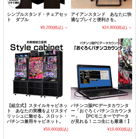
シンプルスタンド・チェアセッ
アイアンスタンド あなたに快
ト ダブル
適なプレイと便利さを。
¥8,200
(税込)
～
¥24,800
(税込)
～
【組立式】スタイルキャビネッ
パチンコ版PCデータカウンタ
ト あなたの実機をよりスタイ
ー「おぐろくパチンコカウンタ
リッシュに魅せる。スロット・
ー」 【PCモニターでデータ
パチンコ兼用キャビネット。
が見れる！ニコ生にも最適！】
¥59,800
(税込)
¥19,800
(税込)