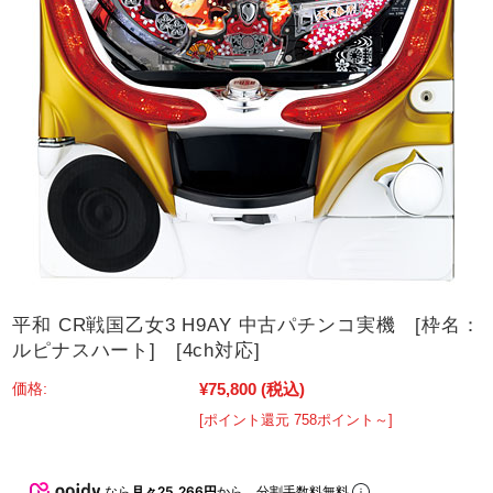
平和 CR戦国乙女3 H9AY 中古パチンコ実機 [枠名：
ルピナスハート] [4ch対応]
¥75,800
(税込)
価格:
[ポイント還元 758ポイント～]
なら
月々25,266円
から。分割手数料無料