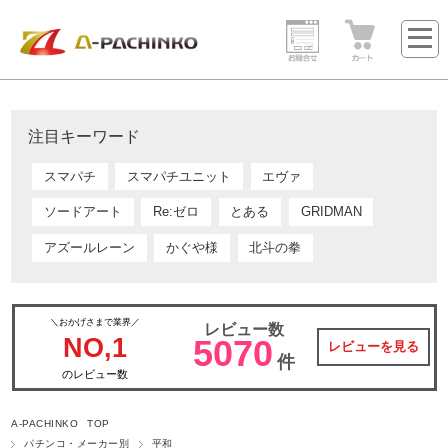
注目キーワード
スマパチ
スマパチユニット
エヴァ
ソードアート
Re:ゼロ
とある
GRIDMAN
アズールレーン
かぐや様
北斗の拳
＼おかげさまで業界／
レビュー数
NO,1
5070
レビューを見る
件
のレビュー数
A-PACHINKO TOP
パチンコ・メーカー別
平和