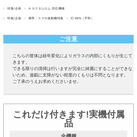
特集/企画
A-カスタムロム 対応機種
特集/企画
携帯・スマホ連動機特集
打-WIN（平和）
ご注意
こちらの筐体は経年変化によりガラスの内部にくもりが生じて
きます。
できる限りの清掃は行いますが完全に綺麗にすることができな
いため、遊戯に支障がない程度のくもりは不問となります。
ご了承のうえお求めくださいませ。
これだけ付きます!実機付属
品
全機種