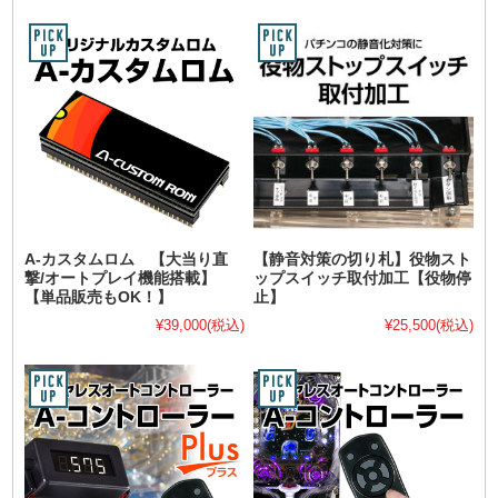
A-カスタムロム 【大当り直
【静音対策の切り札】役物スト
撃/オートプレイ機能搭載】
ップスイッチ取付加工【役物停
【単品販売もOK！】
止】
¥39,000
(税込)
¥25,500
(税込)