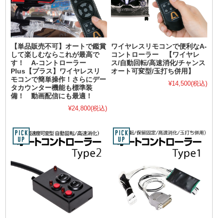
【単品販売不可】オートで鑑賞
ワイヤレスリモコンで便利なA-
して楽しむならこれが最高で
コントローラー 【ワイヤレ
す！ A-コントローラー
ス/自動回転/高速消化/チャンス
Plus【プラス】ワイヤレスリ
オート可変型/玉打ち併用】
モコンで簡単操作！さらにデー
¥14,500
(税込)
タカウンター機能も標準装
備！ 動画配信にも最適！
¥24,800
(税込)