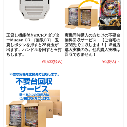
玉貸し機能付きのCRアダプタ
実機同時購入の方だけの不要台
ーMugen CR [無限CR] 玉
無料回収サービス 【ご自宅の
貸しボタンを押すと25発玉が
玄関先で回収します！】※当店
出ます。ハンドルを回すと玉打
購入実機のみ。他店購入実機は
ちします。
回収できません！
¥6,500
(税込)
¥0
(税込)
～