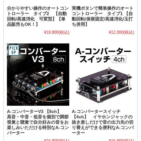
分かりやすい操作のオートコン
実機ボタンで簡単操作のオート
トローラー タイプ2 【自動
コントローラー タイプ1 【自
回転/高速消化 可変型】【単
動回転/保留固定/高速消化/玉打
品販売もOK！】
ち併用】
¥19,800
(税込)
¥12,000
(税込)
A-コンバーターV3 【8ch】
A-コンバータースイッチ
高音・中音・低音を個別で調節
【4ch】 イヤホンジャックの
視覚と聴覚で自分好みの音をお
抜き差しだけで音の出力先の切
楽しみいただける特別なA-コン
り替えができる便利なA-コンバ
バーター
ーター
¥24,800
(税込)
¥16,800
(税込)