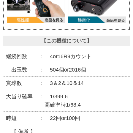
【この機種について】
継続回数
4or16R9カウント
出玉数
504個or2016個
賞球数
3＆2＆10＆14
大当り確率
1/399.6
高確率時1/68.4
時短
22回or100回
【 備考 】