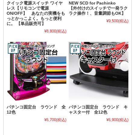
クイック電源スイッチ ワイヤ
NEW SCD for Pachinko
レス【リモコンで電源
【外付けのスイッチで一発ラク
ON/OFF】 あなたの実機をも
ラク操作！、音量調節もOK】
っとかっこよく。もっと便利
¥9,500
(税込)
に。 【単品販売可】
¥8,800
(税込)
パチンコ固定台 ラウンド 全
パチンコ固定台 ラウンド キ
12色
ャスター付 全12色
¥6,700
(税込)
¥6,900
(税込)