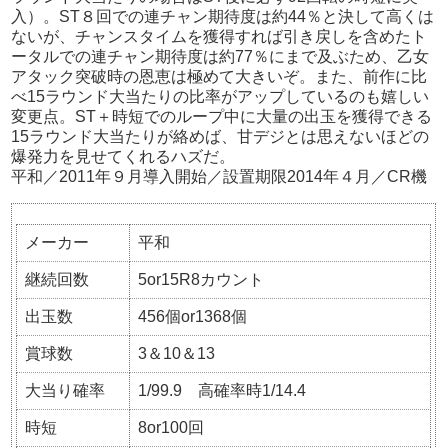
入）。ST８回での連チャン期待度は約44％と決して高くは
ないが、チャンスタイムを獲得すれば引き戻しを含めたト
ータルでの連チャン期待度は約77％にまで及ぶため、乙女
アタック突破時の恩恵は極めて大きいぞ。また、前作に比
べ15ラウンド大当たりの比率がアップしているのも嬉しい
変更点。ST＋時短でのループ中に大量の出玉を獲得できる
15ラウンド大当たりが絡めば、甘デジとは思えないほどの
爆発力を見せてくれるハズだ。
平和／2011年９月導入開始／設置期限2014年４月／CR機
メーカー
平和
継続回数
5or15R8カウント
出玉数
456個or1368個
賞球数
3＆10＆13
大当り確率
1/99.9 高確率時1/14.4
時短
8or100回