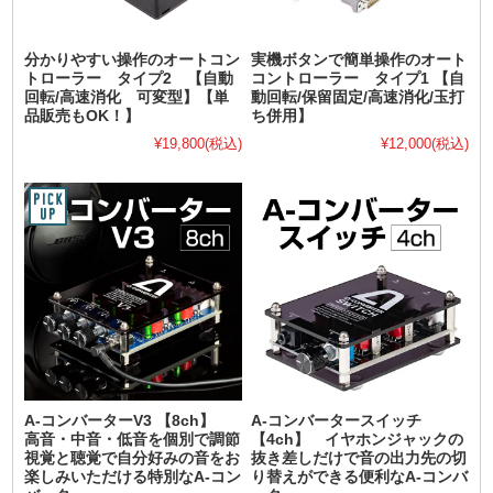
分かりやすい操作のオートコン
実機ボタンで簡単操作のオート
トローラー タイプ2 【自動
コントローラー タイプ1 【自
回転/高速消化 可変型】【単
動回転/保留固定/高速消化/玉打
品販売もOK！】
ち併用】
¥19,800
(税込)
¥12,000
(税込)
A-コンバーターV3 【8ch】
A-コンバータースイッチ
高音・中音・低音を個別で調節
【4ch】 イヤホンジャックの
視覚と聴覚で自分好みの音をお
抜き差しだけで音の出力先の切
楽しみいただける特別なA-コン
り替えができる便利なA-コンバ