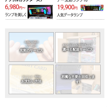
A-PACHINKO
あなたはどっち?
分割?丸ごと?
ならではの
選べる
配送サービス
充実のサービス
邪魔な不要台
回収しま
クレジット・RPay
お支払い方法
す!