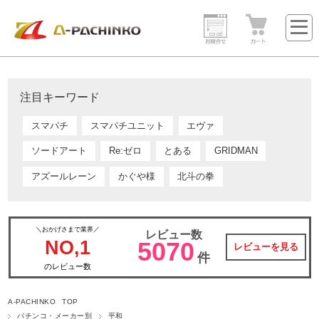
注目キーワード
スマパチ
スマパチユニット
エヴァ
ソードアート
Re:ゼロ
とある
GRIDMAN
アズールレーン
かぐや様
北斗の拳
＼おかげさまで業界／
レビュー数
NO,1
5070
レビューを見る
件
のレビュー数
A-PACHINKO TOP
パチンコ・メーカー別
平和