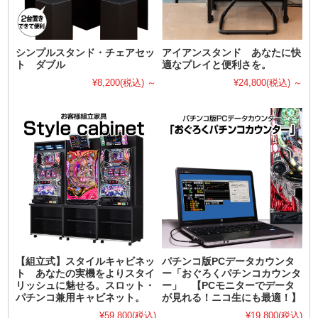
シンプルスタンド・チェアセッ
アイアンスタンド あなたに快
ト ダブル
適なプレイと便利さを。
¥8,200
(税込)
～
¥24,800
(税込)
～
【組立式】スタイルキャビネッ
パチンコ版PCデータカウンタ
ト あなたの実機をよりスタイ
ー「おぐろくパチンコカウンタ
リッシュに魅せる。スロット・
ー」 【PCモニターでデータ
パチンコ兼用キャビネット。
が見れる！ニコ生にも最適！】
¥59,800
(税込)
¥19,800
(税込)