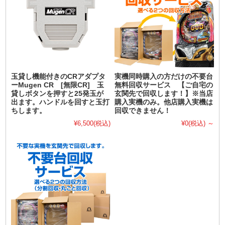
玉貸し機能付きのCRアダプタ
実機同時購入の方だけの不要台
ーMugen CR [無限CR] 玉
無料回収サービス 【ご自宅の
貸しボタンを押すと25発玉が
玄関先で回収します！】※当店
出ます。ハンドルを回すと玉打
購入実機のみ。他店購入実機は
ちします。
回収できません！
¥6,500
(税込)
¥0
(税込)
～