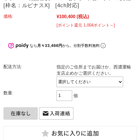
[枠名：ルピナスX] [4ch対応]
¥100,400
(税込)
価格:
[ポイント還元 1,004ポイント～]
なら
月々33,466円
から。分割手数料無料
配送方法:
指定のご住所までお届けか、西濃運輸
支店止めかご選択ください。
数量:
個