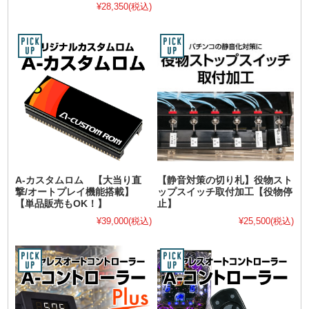
¥28,350
(税込)
A-カスタムロム 【大当り直
【静音対策の切り札】役物スト
撃/オートプレイ機能搭載】
ップスイッチ取付加工【役物停
【単品販売もOK！】
止】
¥39,000
(税込)
¥25,500
(税込)