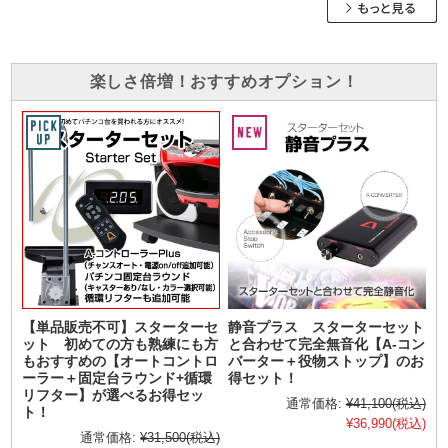
楽しさ倍増！おすすめオプション！
【単品販売不可】スターターセ
静音プラス スターターセット
ット 初めての方も熟練にも方
と合わせて完全無音化【A-コン
もおすすめの【オートコントロ
バーター＋役物ストップ】のお
ーラー＋固定台ラウンド+循環
得セット！
リフター】が選べるお得セッ
通常価格:
¥41,100
(税込)
ト！
¥36,990
(税込)
通常価格:
¥31,500
(税込)