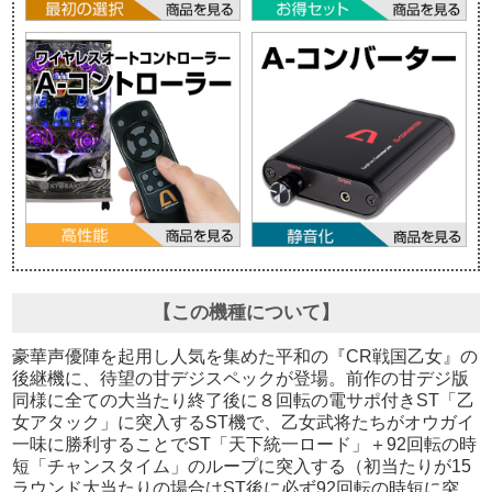
【この機種について】
豪華声優陣を起用し人気を集めた平和の『CR戦国乙女』の
後継機に、待望の甘デジスペックが登場。前作の甘デジ版
同様に全ての大当たり終了後に８回転の電サポ付きST「乙
女アタック」に突入するST機で、乙女武将たちがオウガイ
一味に勝利することでST「天下統一ロード」＋92回転の時
短「チャンスタイム」のループに突入する（初当たりが15
ラウンド大当たりの場合はST後に必ず92回転の時短に突