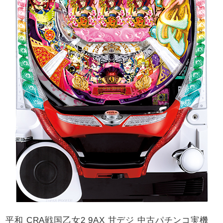
平和 CRA戦国乙女2 9AX 甘デジ 中古パチンコ実機