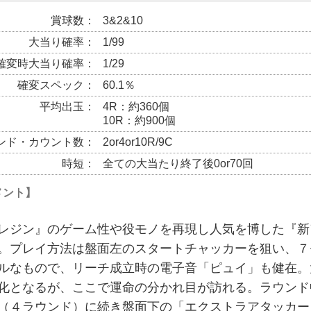
賞球数
3&2&10
大当り確率
1/99
確変時大当り確率
1/29
確変スペック
60.1％
平均出玉
4R：約360個
10R：約900個
ンド・カウント数
2or4or10R/9C
時短
全ての大当たり終了後0or70回
メント】
レジン』のゲーム性や役モノを再現し人気を博した『新
。プレイ方法は盤面左のスタートチャッカーを狙い、７
ルなもので、リーチ成立時の電子音「ピュイ」も健在。
化となるが、ここで運命の分かれ目が訪れる。ラウンド
（４ラウンド）に続き盤面下の「エクストラアタッカー