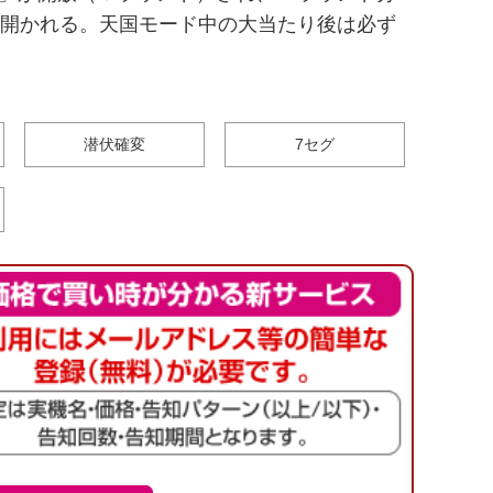
が開かれる。天国モード中の大当たり後は必ず
潜伏確変
7セグ