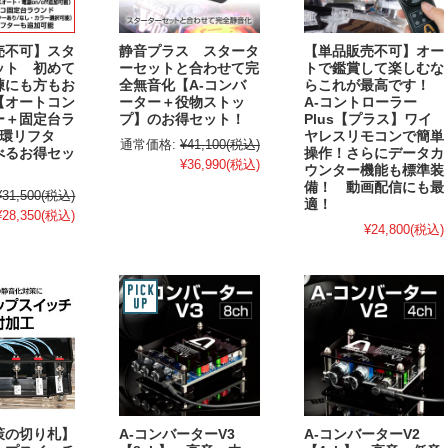
売不可】スタ
静音プラス スタータ
【単品販売不可】オー
ット 初めて
ーセットと合わせて完
トで鑑賞して楽しむな
練にも方もお
全無音化【A-コンバ
らこれが最高です！
【オートコン
ーター＋役物ストッ
A-コントローラー
ー＋固定台ラ
プ】のお得セット！
Plus【プラス】ワイ
循環リフタ
ヤレスリモコンで簡単
通常価格:
¥41,100
(税込)
べるお得セッ
操作！さらにデータカ
¥36,990
(税込)
ウンター機能も標準装
備！ 動画配信にも最
¥31,500
(税込)
適！
¥28,350
(税込)
¥24,800
(税込)
策の切り札】
A-コンバーターV3
A-コンバーターV2