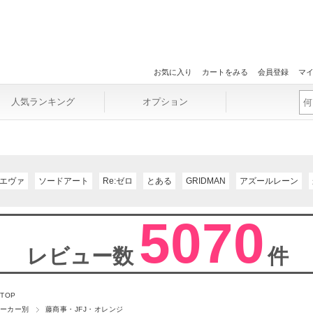
お気に入り
カートをみる
会員登録
マ
人気ランキング
オプション
エヴァ
ソードアート
Re:ゼロ
とある
GRIDMAN
アズールレーン
5070
レビュー数
件
 TOP
ーカー別
藤商事・JFJ・オレンジ