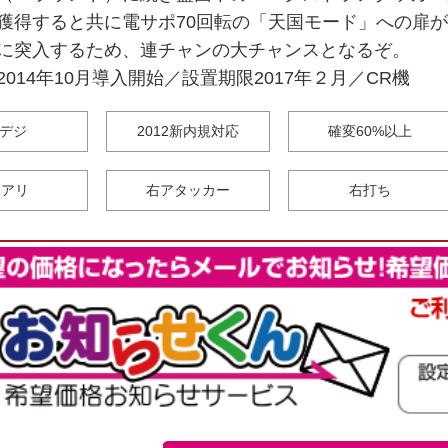
獲得すると共に電サポ70回転の「天国モード」への扉
に突入するため、連チャンの大チャンスとなるぞ。
014年10月導入開始／設置期限2017年２月／CR機
デジ
2012新内規対応
確変60%以上
Rアリ
右アタッカー
右打ち