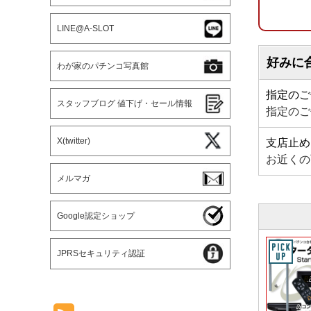
LINE@A-SLOT
好みに
わが家のパチンコ写真館
指定のご
スタッフブログ 値下げ・セール情報
指定のご
X(twitter)
支店止め
お近くの
メルマガ
Google認定ショップ
JPRSセキュリティ認証