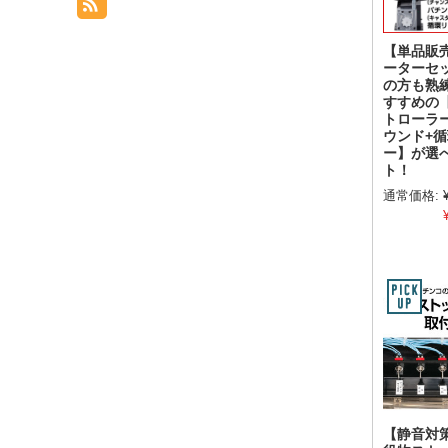
【単品販
ーターセ
の方も熟
すすめの
トローラ
ウンド+
ー】が選
ト！
通常価格:
【静音対