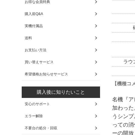
お得な会員特典
購入前Q&A
実機付属品
送料
お支払い方法
ラウ
買い替えサービス
希望価格お知らせサービス
【機種コ
購入後に知りたいこと
名機『ア
安心のサポート
加わった
うシンプ
エラー解除
っての消
不要台の処分・回収
ーの開放