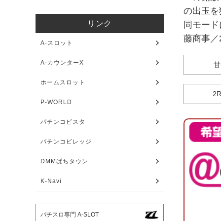
の出玉を
リンク
同モード
藤商事／2
A-スロット
A-カウンターX
甘
ホームスロット
2
P-WORLD
パチンコビスタ
パチンコビレッジ
DMMぱちタウン
K-Navi
パチスロ専門 A-SLOT