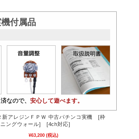
実機付属品
ス済なので、
安心して遊べます。
Ｒ新アレジンＦＰＷ 中古パチンコ実機 [枠
ニングウォール] [4ch対応]
¥63,200
(税込)