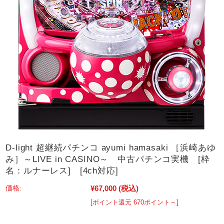
D-light 超継続パチンコ ayumi hamasaki ［浜崎あゆ
み］～LIVE in CASINO～ 中古パチンコ実機 [枠
名：ルナーレス] [4ch対応]
¥67,000
(税込)
価格:
[ポイント還元 670ポイント～]