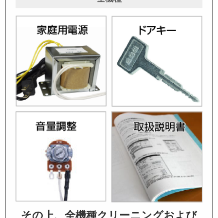
その上、全機種クリーニングおよび