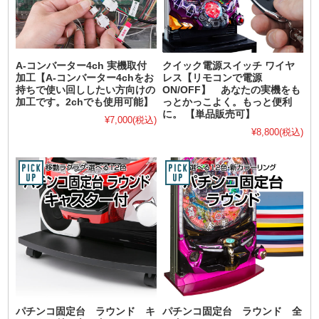
A-コンバーター4ch 実機取付
クイック電源スイッチ ワイヤ
加工【A-コンバーター4chをお
レス【リモコンで電源
持ちで使い回ししたい方向けの
ON/OFF】 あなたの実機をも
加工です。2chでも使用可能】
っとかっこよく。もっと便利
に。 【単品販売可】
¥7,000
(税込)
¥8,800
(税込)
パチンコ固定台 ラウンド キ
パチンコ固定台 ラウンド 全