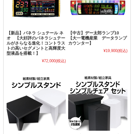
【新品】パネラ シュテール ネ
【中古】デー太郎ランプ10
オ 【大好評のパネラシュテー
【大一電機産業 データランプ
ルがさらなる進化！コントラス
カウンター】
トの高いセグメントと高輝度大
¥19,900
(税込)
型液晶を搭載！】
¥72,000
(税込)