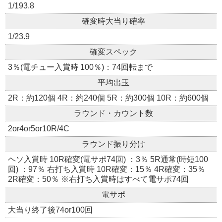
1/193.8
確変時大当り確率
1/23.9
確変スペック
3％(電チュー入賞時 100％)：74回転まで
平均出玉
2R：約120個 4R：約240個 5R：約300個 10R：約600個
ラウンド・カウント数
2or4or5or10R/4C
ラウンド振り分け
ヘソ入賞時 10R確変(電サポ74回) ：3％ 5R通常(時短100
回) ：97％ 右打ち入賞時 10R確変：15％ 4R確変：35％
2R確変：50％ ※右打ち入賞時はすべて電サポ74回
電サポ
大当り終了後74or100回