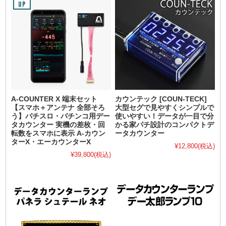
A-COUNTER X 端末セット
カウンテック [COUN-TECK]
【スマホ＋アンテナ 全部そろ
大型セグで見やすくシンプルで
う】パチスロ・パチンコ用デー
使いやすい！データが一目で分
タカウンター 実機の差枚・回
かる家パチ設計のコンパクトデ
転数をスマホに表示 A-カウン
ータカウンター
ターX・エーカウンターX
¥12,800
(税込)
¥39,800
(税込)