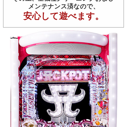
メンテナンス済なので、
安心して遊べます。