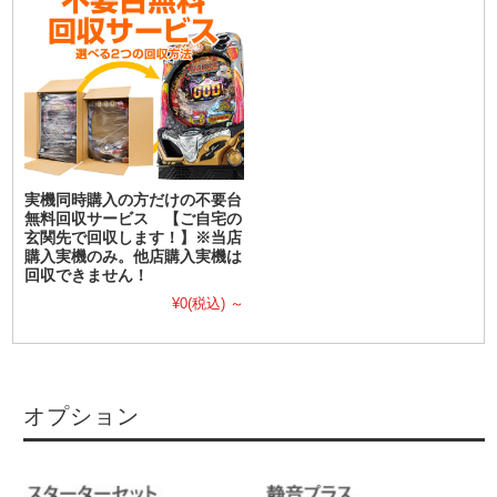
実機同時購入の方だけの不要台
無料回収サービス 【ご自宅の
玄関先で回収します！】※当店
購入実機のみ。他店購入実機は
回収できません！
¥0
(税込)
～
オプション