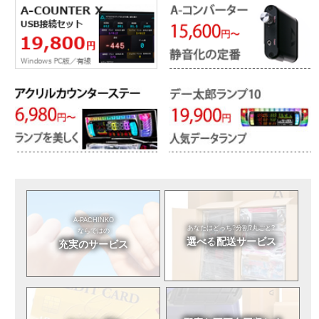
A-PACHINKO
あなたはどっち?
分割?丸ごと?
ならではの
選べる
配送サービス
充実のサービス