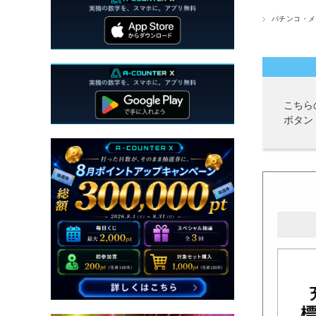
パチンコ・メ
こちら
ボタン