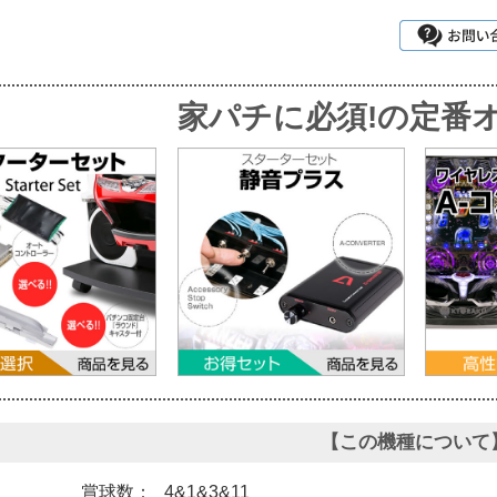
家パチに必須!
の定番オ
【この機種について
賞球数
4&1&3&11