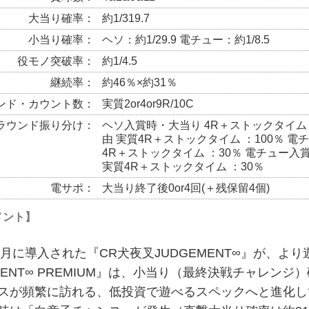
大当り確率
約1/319.7
小当り確率
ヘソ：約1/29.9 電チュー：約1/8.5
役モノ突破率
約1/4.5
継続率
約46％×約31％
ンド・カウント数
実質2or4or9R/10C
ラウンド振り分け
ヘソ入賞時・大当り 4R＋ストックタイム 
由 実質4R＋ストックタイム ：100％ 電
4R＋ストックタイム ：30％ 電チュー入
実質4R＋ストックタイム ：30％
電サポ
大当り終了後0or4回(＋残保留4個)
メント】
年６月に導入された『CR犬夜叉JUDGEMENT∞』が、
EMENT∞ PREMIUM』は、小当り（最終決戦チャレン
スが頻繁に訪れる、低投資で遊べるスペックへと進化し