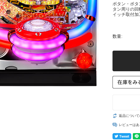
ボタン・ボタ
タン周りの回
イッチ取付加
数量:
返品について
レビューはあ