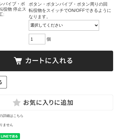
ンバイブ・ボ
ボタン・ボタンバイブ・ボタン周りの回
転役物 停止ス
転役物をスイッチでON/OFFできるように
工:
なります。
個
の詳細はこちら
りません