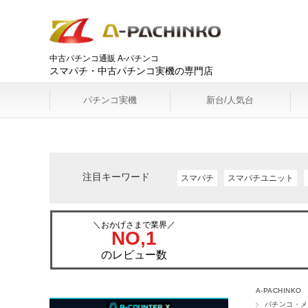
中古パチンコ通販 A-パチンコ
スマパチ・中古パチンコ実機の専門店
パチンコ実機
新台/人気台
注目キーワード
スマパチ
スマパチユニット
＼おかげさまで業界／
NO,1
のレビュー数
A-PACHINKO
パチンコ・メ