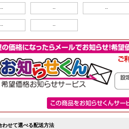
--
--
--
--
--
合わせて選べる配送方法