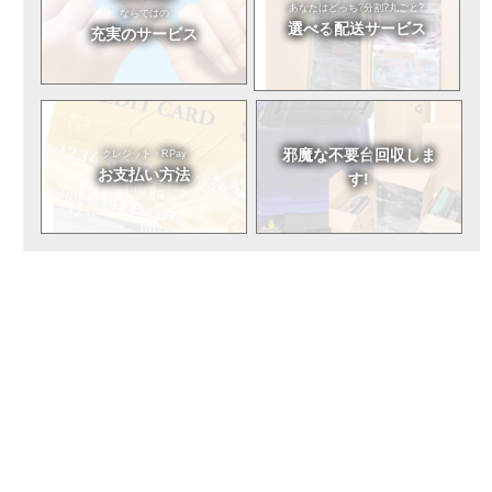
あなたはどっち?
分割?丸ごと?
ならではの
選べる
配送サービス
充実のサービス
邪魔な不要台
回収しま
クレジット・RPay
お支払い方法
す!