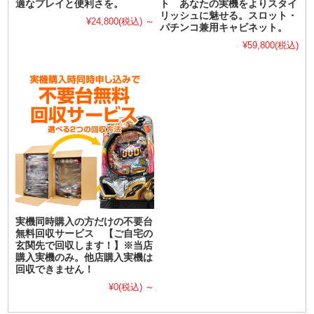
適なプレイと便利さを。
ト あなたの実機をよりスタイ
リッシュに魅せる。スロット・
¥24,800
(税込)
～
パチンコ兼用キャビネット。
¥59,800
(税込)
実機同時購入の方だけの不要台
無料回収サービス 【ご自宅の
玄関先で回収します！】※当店
購入実機のみ。他店購入実機は
回収できません！
¥0
(税込)
～