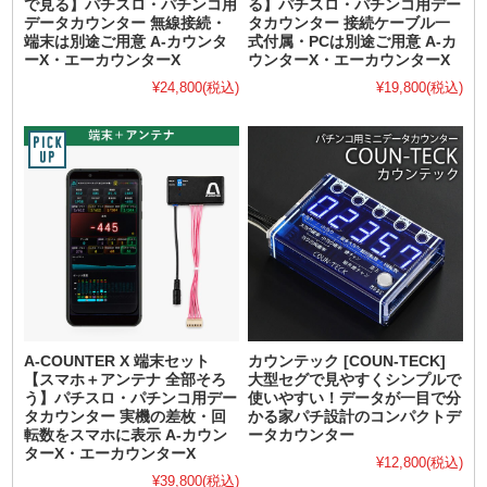
で見る】パチスロ・パチンコ用
る】パチスロ・パチンコ用デー
データカウンター 無線接続・
タカウンター 接続ケーブル一
端末は別途ご用意 A-カウンタ
式付属・PCは別途ご用意 A-カ
ーX・エーカウンターX
ウンターX・エーカウンターX
¥24,800
(税込)
¥19,800
(税込)
A-COUNTER X 端末セット
カウンテック [COUN-TECK]
【スマホ＋アンテナ 全部そろ
大型セグで見やすくシンプルで
う】パチスロ・パチンコ用デー
使いやすい！データが一目で分
タカウンター 実機の差枚・回
かる家パチ設計のコンパクトデ
転数をスマホに表示 A-カウン
ータカウンター
ターX・エーカウンターX
¥12,800
(税込)
¥39,800
(税込)