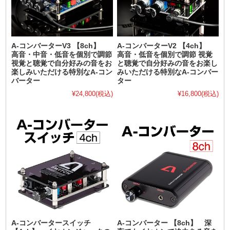
A-コンバーターV3 【8ch】
A-コンバーターV2 【4ch】
高音・中音・低音を個別で調節
高音・低音を個別で調節 視覚
視覚と聴覚で自分好みの音をお
と聴覚で自分好みの音をお楽し
楽しみいただける特別なA-コン
みいただける特別なA-コンバー
バーター
ター
¥24,800
(税込)
¥16,800
(税込)
A-コンバータースイッチ
A-コンバーター 【8ch】 深