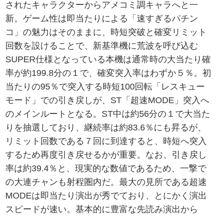
されたキャラクターからアメコミ調キャラへと一
新。ゲーム性は即当たりによる「速すぎるパチン
コ」の魅力はそのままに、時短突破と確変リミット
回数を設けることで、新基準機に荒波を呼び込む
SUPER仕様となっている本機は通常時の大当たり確
率が約199.8分の１で、確変突入率はわずか５％。初
当たりの95％で突入する時短100回転「レスキュー
モード」での引き戻しが、ST「超速MODE」突入へ
のメインルートとなる。ST中は約56分の１で大当た
りを抽選しており、継続率は約83.6％にも昇るが、
リミット回数である７回に到達すると、時短へ突入
するため再度引き戻せるかが重要。なお、引き戻し
率は約39.4％と、現実的な数値であるため、一撃で
の大連チャンも射程圏内だ。最大の見所である超速
MODEは即当たり演出が秀でており、とにかく演出
スピードが速い。基本的に豊富な先読み演出から