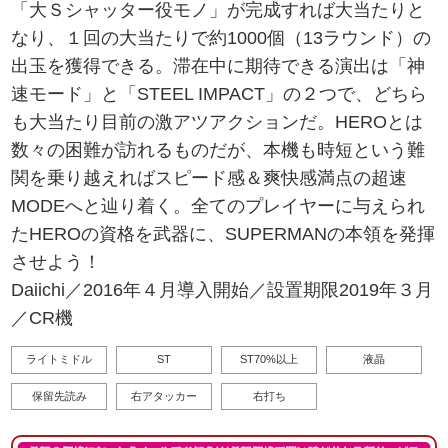
「大Ｓシャッター役モノ」が完成すれば大当たりと
なり、１回の大当たりで約1000個（13ラウンド）の
出玉を獲得できる。滞在中に期待できる演出は「神
速モード」と「STEEL IMPACT」の２つで、どちら
も大当たり目前の激アツアクションだ。HEROとは
数々の困難が訪れるものだが、本機も時短という難
関を乗り越えればスピード感＆爽快感満点の超速
MODEへと辿り着く。全てのプレイヤーに与えられ
たHEROの資格を武器に、SUPERMANの本領を発揮
させよう！
Daiichi／2016年４月導入開始／設置期限2019年３月
／CR機
ライトミドル
ST
ST70%以上
液晶
保留先読み
右アタッカー
右打ち