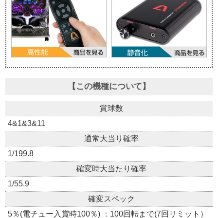
【この機種について】
賞球数
4&1&3&11
通常大当り確率
1/199.8
確変時大当たり確率
1/55.9
確変スペック
5％(電チュー入賞時100％) ：100回転まで(7回リミット）