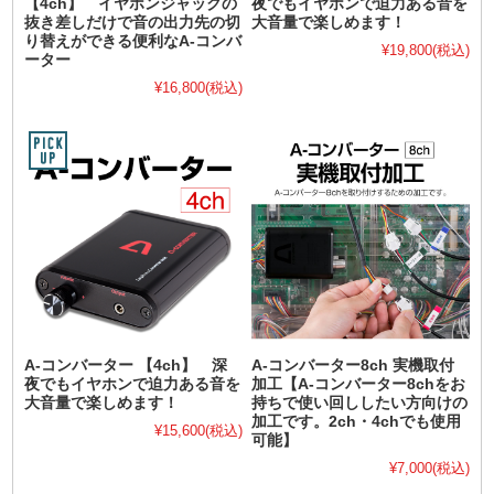
【4ch】 イヤホンジャックの
夜でもイヤホンで迫力ある音を
抜き差しだけで音の出力先の切
大音量で楽しめます！
り替えができる便利なA-コンバ
¥19,800
(税込)
ーター
¥16,800
(税込)
A-コンバーター 【4ch】 深
A-コンバーター8ch 実機取付
夜でもイヤホンで迫力ある音を
加工【A-コンバーター8chをお
大音量で楽しめます！
持ちで使い回ししたい方向けの
加工です。2ch・4chでも使用
¥15,600
(税込)
可能】
¥7,000
(税込)