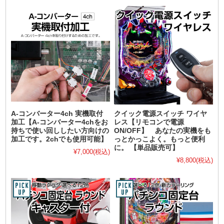
A-コンバーター4ch 実機取付
クイック電源スイッチ ワイヤ
加工【A-コンバーター4chをお
レス【リモコンで電源
持ちで使い回ししたい方向けの
ON/OFF】 あなたの実機をも
加工です。2chでも使用可能】
っとかっこよく。もっと便利
に。 【単品販売可】
¥7,000
(税込)
¥8,800
(税込)