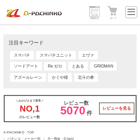
注目キーワード
スマパチ
スマパチユニット
エヴァ
ソードアート
Re:ゼロ
とある
GRIDMAN
アズールレーン
かぐや様
北斗の拳
＼おかげさまで業界／
レビュー数
NO,1
5070
レビューを見る
件
のレビュー数
A-PACHINKO TOP
パチンコ・メーカー別
大一商会・D-light