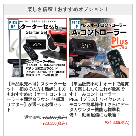
楽しさ倍増！おすすめオプション！
【単品販売不可】スターターセ
【単品販売不可】オートで鑑賞
ット 初めての方も熟練にも方
して楽しむならこれが最高で
もおすすめの【オートコントロ
す！ A-コントローラー
ーラー＋固定台ラウンド+循環
Plus【プラス】ワイヤレスリ
リフター】が選べるお得セッ
モコンで簡単操作！さらにデー
ト！
タカウンター機能も標準装
備！ 動画配信にも最適！
通常価格:
¥31,500
(税込)
¥24,800
(税込)
¥28,350
(税込)