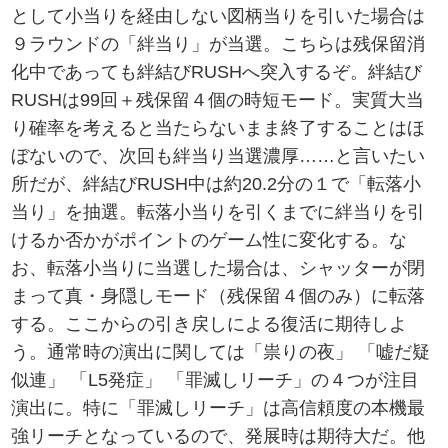
として小当りを経由しない図柄当りを引いた場合は
９ラウンドの「絆当り」が当選。こちらは残保留消
化中であっても絆結びRUSHへ突入するぞ。絆結び
RUSHは99回＋残保留４個の時短モード。実質大当
り確率を考えると当たらないまま終了することはほ
ぼないので、次回も絆当り当選濃厚……と言いたい
所だが、絆結びRUSH中は約20.2分の１で「転落小
当り」を抽選。転落小当りを引くまでに絆当りを引
けるか否かがポイントのゲーム性に変化する。な
お、転落小当りに当選した場合は、シャッターが閉
まって真・身隠しモード（残保留４個のみ）に転落
する。ここからの引き戻しによる復活に期待しよ
う。通常時の演出に関しては「祟りの夜」 「嘘だ疑
似連」 「L5発症」 「罪滅しリーチ」の４つが注目
演出に。特に「罪滅しリーチ」は高信頼度の本機最
強リーチとなっているので、発展時は期待大だ。他