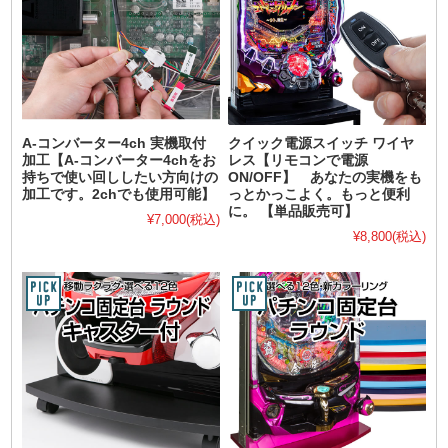
A-コンバーター4ch 実機取付
クイック電源スイッチ ワイヤ
加工【A-コンバーター4chをお
レス【リモコンで電源
持ちで使い回ししたい方向けの
ON/OFF】 あなたの実機をも
加工です。2chでも使用可能】
っとかっこよく。もっと便利
に。 【単品販売可】
¥7,000
(税込)
¥8,800
(税込)