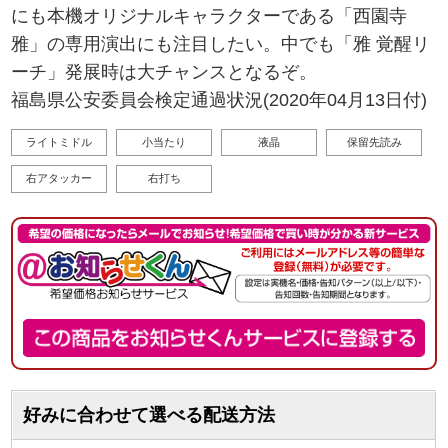
にも本機オリジナルキャラクターである「西園寺
雅」の専用演出にも注目したい。中でも「雅 覚醒リ
ーチ」発展時は大チャンスとなるぞ。
福島県公安委員会検定通過状況(2020年04月13日付)
ライトミドル
小当たり
液晶
保留先読み
右アタッカー
右打ち
好みに合わせて選べる配送方法