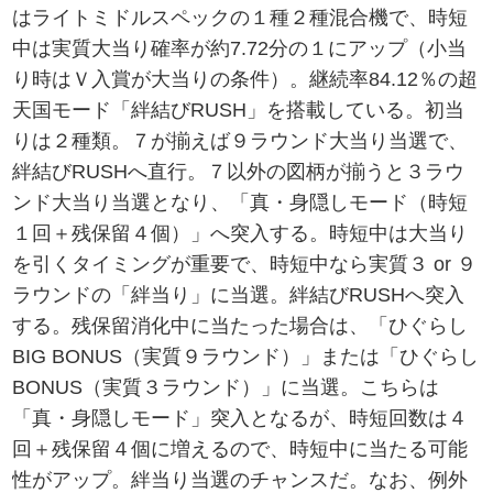
はライトミドルスペックの１種２種混合機で、時短
中は実質大当り確率が約7.72分の１にアップ（小当
り時はＶ入賞が大当りの条件）。継続率84.12％の超
天国モード「絆結びRUSH」を搭載している。初当
りは２種類。７が揃えば９ラウンド大当り当選で、
絆結びRUSHへ直行。７以外の図柄が揃うと３ラウ
ンド大当り当選となり、「真・身隠しモード（時短
１回＋残保留４個）」へ突入する。時短中は大当り
を引くタイミングが重要で、時短中なら実質３ or ９
ラウンドの「絆当り」に当選。絆結びRUSHへ突入
する。残保留消化中に当たった場合は、「ひぐらし
BIG BONUS（実質９ラウンド）」または「ひぐらし
BONUS（実質３ラウンド）」に当選。こちらは
「真・身隠しモード」突入となるが、時短回数は４
回＋残保留４個に増えるので、時短中に当たる可能
性がアップ。絆当り当選のチャンスだ。なお、例外