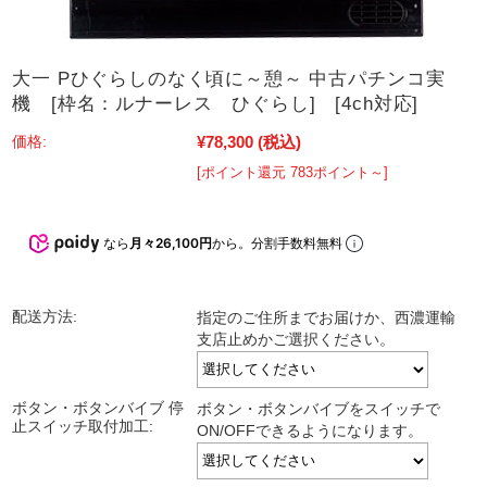
大一 Pひぐらしのなく頃に～憩～ 中古パチンコ実
機 [枠名：ルナーレス ひぐらし] [4ch対応]
¥78,300
(税込)
価格:
[ポイント還元 783ポイント～]
なら
月々26,100円
から。分割手数料無料
配送方法:
指定のご住所までお届けか、西濃運輸
支店止めかご選択ください。
ボタン・ボタンバイブ 停
ボタン・ボタンバイブをスイッチで
止スイッチ取付加工:
ON/OFFできるようになります。