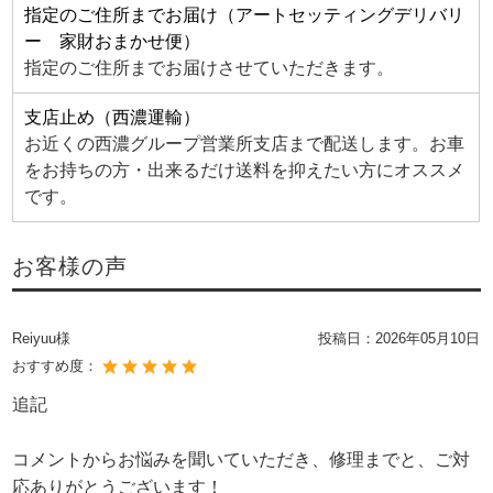
指定のご住所までお届け（アートセッティングデリバリ
ー 家財おまかせ便）
指定のご住所までお届けさせていただきます。
支店止め（西濃運輸）
お近くの西濃グループ営業所支店まで配送します。お車
をお持ちの方・出来るだけ送料を抑えたい方にオススメ
です。
お客様の声
Reiyuu様
投稿日：
2026年05月10日
おすすめ度：
追記
コメントからお悩みを聞いていただき、修理までと、ご対
応ありがとうございます！