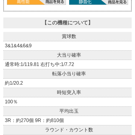
【この機種について】
賞球数
3&1&4&6&9
大当り確率
通常時:1/119.81 右打ち中:1/7.72
転落小当り確率
約1/20.2
時短突入率
100％
平均出玉
3R：約270個 9R：約810個
ラウンド・カウント数