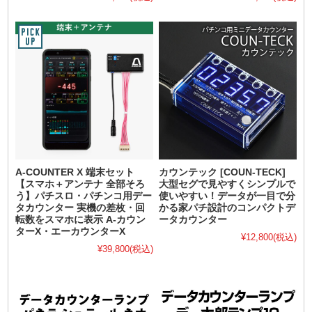
A-COUNTER X 端末セット
カウンテック [COUN-TECK]
【スマホ＋アンテナ 全部そろ
大型セグで見やすくシンプルで
う】パチスロ・パチンコ用デー
使いやすい！データが一目で分
タカウンター 実機の差枚・回
かる家パチ設計のコンパクトデ
転数をスマホに表示 A-カウン
ータカウンター
ターX・エーカウンターX
¥12,800
(税込)
¥39,800
(税込)