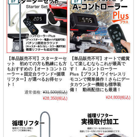
【単品販売不可】スターターセ
【単品販売不可】オートで鑑賞
ット 初めての方も熟練にも方
して楽しむならこれが最高で
もおすすめの【オートコントロ
す！ A-コントローラー
ーラー＋固定台ラウンド+循環
Plus【プラス】ワイヤレスリ
リフター】が選べるお得セッ
モコンで簡単操作！さらにデー
ト！
タカウンター機能も標準装
備！ 動画配信にも最適！
通常価格:
¥31,500
(税込)
¥24,800
(税込)
¥28,350
(税込)