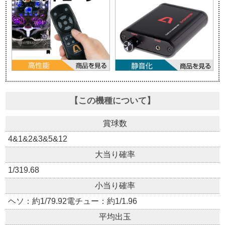
【この機種について】
賞球数
4&1&2&3&5&12
大当り確率
1/319.68
小当り確率
ヘソ：約1/79.92電チュー：約1/1.96
平均出玉