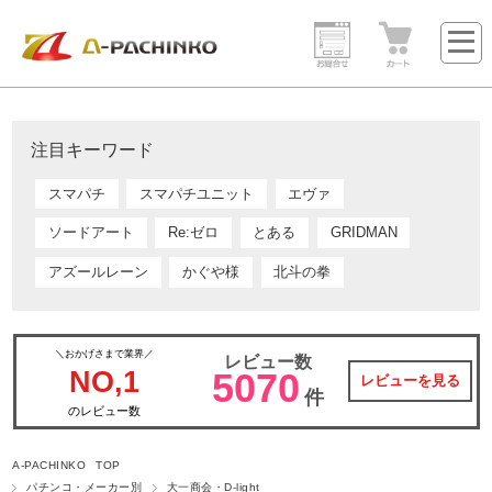
注目キーワード
スマパチ
スマパチユニット
エヴァ
ソードアート
Re:ゼロ
とある
GRIDMAN
アズールレーン
かぐや様
北斗の拳
＼おかげさまで業界／
レビュー数
NO,1
5070
レビューを見る
件
のレビュー数
A-PACHINKO TOP
パチンコ・メーカー別
大一商会・D-light