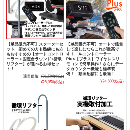
【単品販売不可】スターターセ
【単品販売不可】オートで鑑賞
ット 初めての方も熟練にも方
して楽しむならこれが最高で
もおすすめの【オートコントロ
す！ A-コントローラー
ーラー＋固定台ラウンド+循環
Plus【プラス】ワイヤレスリ
リフター】が選べるお得セッ
モコンで簡単操作！さらにデー
ト！
タカウンター機能も標準装
備！ 動画配信にも最適！
通常価格:
¥31,500
(税込)
¥24,800
(税込)
¥28,350
(税込)