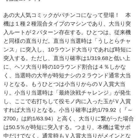
あの大人気コミックがパチンコになって登場！ 本
機は１種２種混合タイプのマシンであり、大当り突
入ルートが２パターン存在する。ひとつは、従来機
と同様の直当りだ。直当り当選時は「うしとらチャ
ンス」に突入し、10ラウンド大当りであれば時短に
突入する。ただし、直当り確率は1/319.68と低い上
に、ヘソ大当り時の10ラウンド割合は４％しかな
く、当選時の大半が時短ナシの２ラウンド通常大当
りとなる。もうひとつは小当りからのＶ入賞大当
り。小当り当選時は「最終決戦チャレンジ」が発生
し、ここで右打ちして役モノ内に入った玉がＶ入賞
すれば大当りとなる。小当り確率は約1/79.92（『～
2700』は約1/63.94）と高く、大当りに繋がった場合
は50.5％が時短に突入する。つまり、本機は電サポ
中だけでなく、通常時もＶ入賞大当りがメインとな