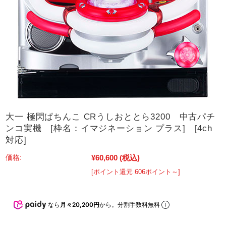
大一 極閃ぱちんこ CRうしおととら3200 中古パチ
ンコ実機 [枠名：イマジネーション プラス] [4ch
対応]
¥60,600
(税込)
価格:
[ポイント還元 606ポイント～]
なら
月々20,200円
から。分割手数料無料