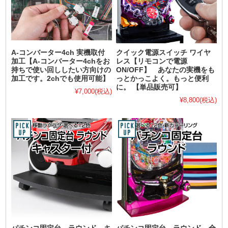
A-コンバーター4ch 実機取付
クイック電源スイッチ ワイヤ
加工【A-コンバーター4chをお
レス【リモコンで電源
持ちで使い回ししたい方向けの
ON/OFF】 あなたの実機をも
加工です。2chでも使用可能】
っとかっこよく。もっと便利
に。 【単品販売可】
¥7,000
(税込)
¥8,800
(税込)