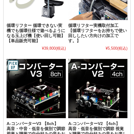
循環リフター 循環できない実
循環リフター実機取付加工
機でも循環仕様で遊べるように
【循環リフターをお持ちで使い
なる玉上げ機【使い回し可能】
回ししたい方向けの加工で
【単品販売可能】
す。】
¥39,800
(税込)
¥5,500
(税込)
A-コンバーターV3 【8ch】
A-コンバーターV2 【4ch】
高音・中音・低音を個別で調節
高音・低音を個別で調節 視覚
視覚と聴覚で自分好みの音をお
と聴覚で自分好みの音をお楽し