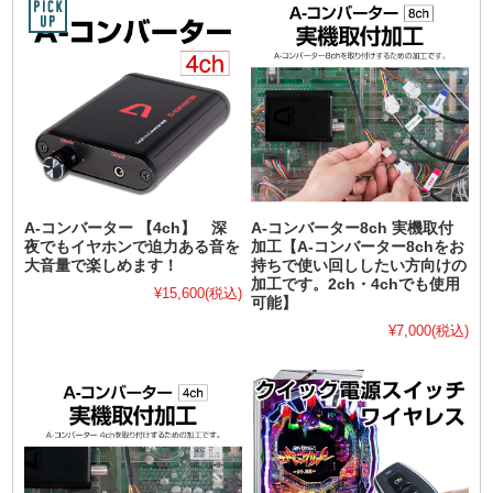
A-コンバーター 【4ch】 深
A-コンバーター8ch 実機取付
夜でもイヤホンで迫力ある音を
加工【A-コンバーター8chをお
大音量で楽しめます！
持ちで使い回ししたい方向けの
加工です。2ch・4chでも使用
¥15,600
(税込)
可能】
¥7,000
(税込)