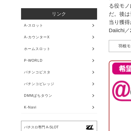
る役モノ
だ。後は
リンク
当り獲得
A-スロット
Daiic
A-カウンターX
羽根モ
ホームスロット
P-WORLD
パチンコビスタ
パチンコビレッジ
DMMぱちタウン
K-Navi
パチスロ専門 A-SLOT