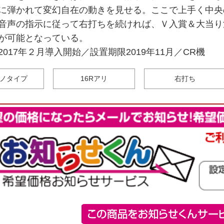
に弾かれて変幻自在の動きを見せる。ここで上手く中央
音声の指示に従って右打ちを続ければ、Ｖ入賞＆大当り
が可能となっている。
hi／2017年２月導入開始／設置期限2019年11月／CR機
ノタイプ
16Rアリ
右打ち