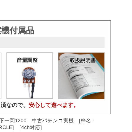
実機付属品
ス済なので、
安心して遊べます。
天下一閃1200 中古パチンコ実機 [枠名：
RCLE] [4ch対応]