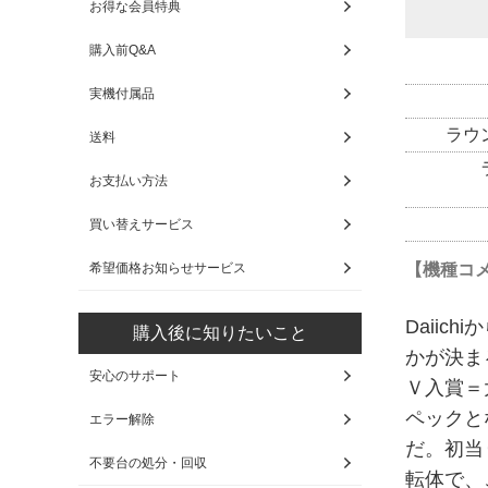
お得な会員特典
購入前Q&A
実機付属品
ラウ
送料
お支払い方法
買い替えサービス
【機種コ
希望価格お知らせサービス
Daii
購入後に知りたいこと
かが決ま
安心のサポート
Ｖ入賞＝
ペックと
エラー解除
だ。初当
不要台の処分・回収
転体で、