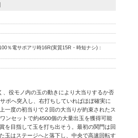
】
100％電サポアリ時16R(実質15R・時短ナシ)：
ルがなく、役モノ内の玉の動きにより大当りするか否
電サポへ突入し、右打ちしていればほぼ確実に
上一度の初当りで２回の大当りが約束されたス
ワンセットで約4500個の大量出玉を獲得可能
入賞を目指して玉を打ち出そう。最初の関門は回
た玉はステージへと落下し、中央で高速回転す