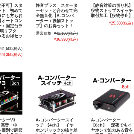
売不可】スタ
静音プラス スタータ
【静音対策の切り札】
ット 初めて
ーセットと合わせて完
役物ストップスイッチ
練にも方もお
全無音化【A-コンバ
取付加工【役物停止】
【オートコン
ーター＋役物ストッ
¥25,500
(税込)
ー＋固定台ラ
プ】のお得セット！
循環リフタ
通常価格:
¥41,100
(税込)
べるお得セッ
¥36,990
(税込)
¥31,500
(税込)
¥28,350
(税込)
ーターV3
A-コンバータースイ
A-コンバーター
 高音・中
ッチ 【4ch】 イヤ
【8ch】 深夜でもイ
を個別で調節
ホンジャックの抜き差
ヤホンで迫力ある音を