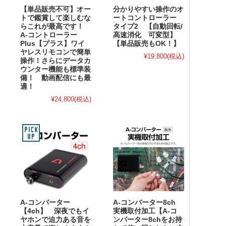
【単品販売不可】オー
分かりやすい操作のオ
トで鑑賞して楽しむな
ートコントローラー
らこれが最高です！
タイプ2 【自動回転/
A-コントローラー
高速消化 可変型】
Plus【プラス】ワイ
【単品販売もOK！】
ヤレスリモコンで簡単
¥19,800
(税込)
操作！さらにデータカ
ウンター機能も標準装
備！ 動画配信にも最
適！
¥24,800
(税込)
A-コンバーター
A-コンバーター8ch
【4ch】 深夜でもイ
実機取付加工【A-コ
ヤホンで迫力ある音を
ンバーター8chをお持