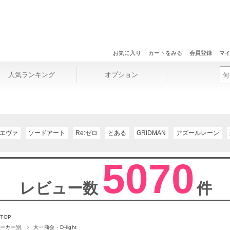
お気に入り
カートをみる
会員登録
マ
人気ランキング
オプション
エヴァ
ソードアート
Re:ゼロ
とある
GRIDMAN
アズールレーン
5070
レビュー数
件
 TOP
ーカー別
大一商会・D-light