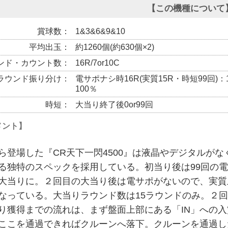
【この機種について
賞球数
1&3&6&9&10
平均出玉
約1260個(約630個×2)
ンド・カウント数
16R/7or10C
ラウンド振り分け
電サポナシ時16R(実質15R・時短99回)：
100％
時短
大当り終了後0or99回
メント】
chiから登場した『CR天下一閃4500』は液晶やデジタ
る独特のスペックを採用している。初当り後は99回の
大当りに。２回目の大当り後は電サポがないので、実質
なっている。大当りラウンド数は15ラウンドのみ。２回
り獲得までの流れは、まず盤面上部にある「IN」への
ここを通過できればクルーンへ落下。クルーンを通過し