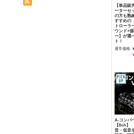
【単品販
ーターセ
の方も熟
すすめの
トローラ
ウンド+
ー】が選
ト！
通常価格:
A-コンバ
【8ch】
音・低音