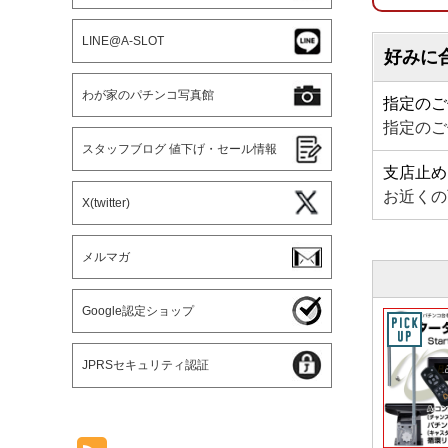
LINE@A-SLOT
好みに
わが家のパチンコ写真館
指定のご
指定のご
スタッフブログ 値下げ・セール情報
支店止め
お近くの
X(twitter)
メルマガ
Google認定ショップ
JPRSセキュリティ認証