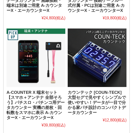
データカウンター 無線接続・
タカウンター 接続ケーブル一
端末は別途ご用意 A-カウンタ
式付属・PCは別途ご用意 A-カ
ーX・エーカウンターX
ウンターX・エーカウンターX
¥24,800
(税込)
¥19,800
(税込)
A-COUNTER X 端末セット
カウンテック [COUN-TECK]
【スマホ＋アンテナ 全部そろ
大型セグで見やすくシンプルで
う】パチスロ・パチンコ用デー
使いやすい！データが一目で分
タカウンター 実機の差枚・回
かる家パチ設計のコンパクトデ
転数をスマホに表示 A-カウン
ータカウンター
ターX・エーカウンターX
¥12,800
(税込)
¥39,800
(税込)