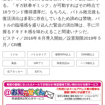
る。「ギガ鉄拳ギミック」が可動すればその時点で
16ラウンド獲得濃厚だ。もちろん、バトル敗北後も
復活演出は多彩に存在しているため諦めは禁物。バ
トルの臨場感を盛り込んだ緊迫の演出陣は、手に汗
握るドキドキ感を味わえること間違いナシだ。
ビスティ／2016年８月導入開始／設置期限2019年５
月／CR機
ミドル
バトルタイプ
確変60%以上
1500個以上
液晶
16Rアリ
保留先読み
ヘソ5個以上
右アタッカー
右打ち