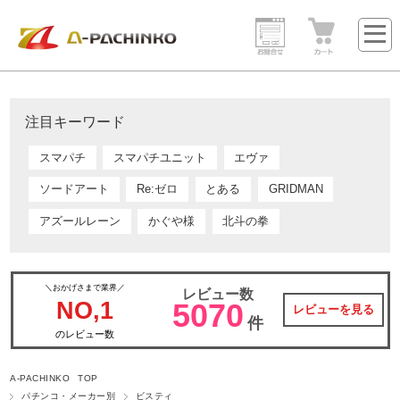
注目キーワード
スマパチ
スマパチユニット
エヴァ
ソードアート
Re:ゼロ
とある
GRIDMAN
アズールレーン
かぐや様
北斗の拳
＼おかげさまで業界／
レビュー数
NO,1
5070
レビューを見る
件
のレビュー数
A-PACHINKO TOP
パチンコ・メーカー別
ビスティ