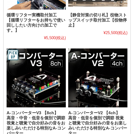
循環リフター実機取付加工
【静音対策の切り札】役物スト
【循環リフターをお持ちで使い
ップスイッチ取付加工【役物停
回ししたい方向けの加工で
止】
す。】
¥25,500
(税込)
¥5,500
(税込)
A-コンバーターV3 【8ch】
A-コンバーターV2 【4ch】
高音・中音・低音を個別で調節
高音・低音を個別で調節 視覚
視覚と聴覚で自分好みの音をお
と聴覚で自分好みの音をお楽し
楽しみいただける特別なA-コン
みいただける特別なA-コンバー
バーター
ター