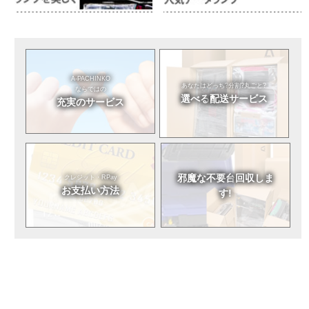
A-PACHINKO
あなたはどっち?
分割?丸ごと?
ならではの
選べる
配送サービス
充実のサービス
邪魔な不要台
回収しま
クレジット・RPay
お支払い方法
す!