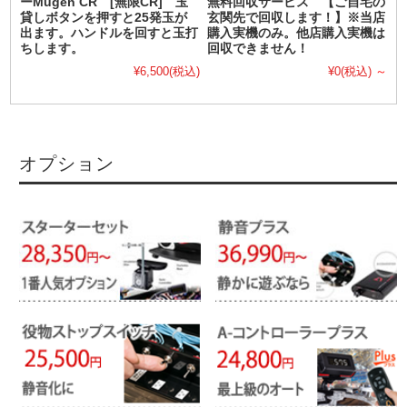
ーMugen CR [無限CR] 玉
無料回収サービス 【ご自宅の
貸しボタンを押すと25発玉が
玄関先で回収します！】※当店
出ます。ハンドルを回すと玉打
購入実機のみ。他店購入実機は
ちします。
回収できません！
¥6,500
(税込)
¥0
(税込)
～
オプション