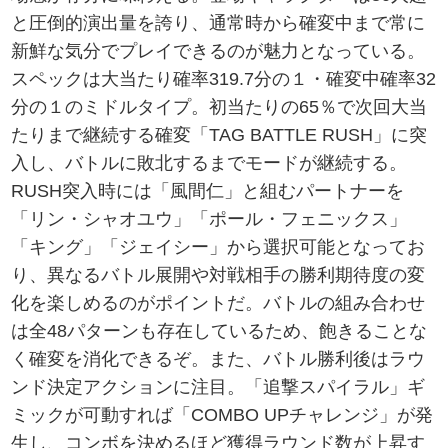
と圧倒的演出量を誇り、通常時から確変中まで常に
新鮮な気分でプレイできるのが魅力となっている。
スペックは大当たり確率319.7分の１・確変中確率32
分の１のミドルタイプ。初当たりの65％で次回大当
たりまで継続する確変「TAG BATTLE RUSH」に突
入し、バトルに敗北するまでモードが継続する。
RUSH突入時には「風間仁」と組むパートナーを
「リン・シャオユウ」「ポール・フェニックス」
「キング」「ジェイシー」から選択可能となってお
り、異なるバトル展開や対戦相手の勝利期待度の変
化を楽しめるのがポイントだ。バトルの組み合わせ
は全48パターンも存在しているため、飽きることな
く確変を消化できるぞ。また、バトル勝利後はラウ
ンド決定アクションに注目。「追撃スパイラル」ギ
ミックが可動すれば「COMBO UPチャレンジ」が発
生し、コンボを決めるほど獲得ラウンド数が上昇す