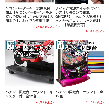
A-コンバーター4ch 実機取付
クイック電源スイッチ ワイヤ
加工【A-コンバーター4chをお
レス【リモコンで電源
持ちで使い回ししたい方向けの
ON/OFF】 あなたの実機をも
加工です。2chでも使用可能】
っとかっこよく。もっと便利
に。 【単品販売可】
¥7,000
(税込)
¥8,800
(税込)
パチンコ固定台 ラウンド キ
パチンコ固定台 ラウンド 全
ャスター付 全12色
12色
¥6,900
(税込)
¥6,700
(税込)