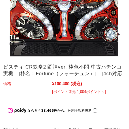
ビスティ CR鉄拳2 闘神ver. 枠色不問 中古パチンコ
実機 [枠名：Fortune（フォーチュン）] [4ch対応]
¥100,400
(税込)
価格:
[ポイント還元 1,004ポイント～]
なら
月々33,466円
から。分割手数料無料