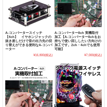
A-コンバータースイッチ
A-コンバーター8ch 実機取付
【4ch】 イヤホンジャックの
加工【A-コンバーター8chをお
抜き差しだけで音の出力先の切
持ちで使い回ししたい方向けの
り替えができる便利なA-コンバ
加工です。2ch・4chでも使用
ーター
可能】
¥16,800
(税込)
¥7,000
(税込)