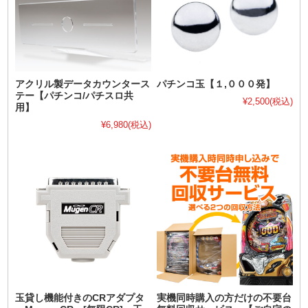
アクリル製データカウンタース
パチンコ玉【１,０００発】
テー【パチンコ/パチスロ共
¥2,500
(税込)
用】
¥6,980
(税込)
玉貸し機能付きのCRアダプタ
実機同時購入の方だけの不要台