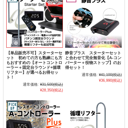
【単品販売不可】スターターセ
静音プラス スターターセット
ット 初めての方も熟練にも方
と合わせて完全無音化【A-コン
もおすすめの【オートコントロ
バーター＋役物ストップ】のお
ーラー＋固定台ラウンド+循環
得セット！
リフター】が選べるお得セッ
通常価格:
¥41,100
(税込)
ト！
¥36,990
(税込)
通常価格:
¥31,500
(税込)
¥28,350
(税込)