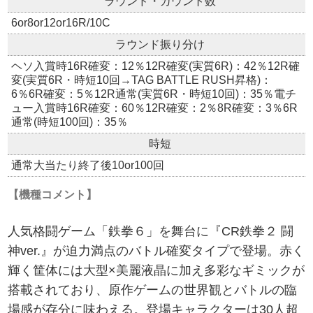
ラウンド・カウント数
6or8or12or16R/10C
ラウンド振り分け
ヘソ入賞時16R確変：12％12R確変(実質6R)：42％12R確
変(実質6R・時短10回→TAG BATTLE RUSH昇格)：
6％6R確変：5％12R通常(実質6R・時短10回)：35％電チ
ュー入賞時16R確変：60％12R確変：2％8R確変：3％6R
通常(時短100回)：35％
時短
通常大当たり終了後10or100回
【機種コメント】
人気格闘ゲーム「鉄拳６」を舞台に『CR鉄拳２ 闘
神ver.』が迫力満点のバトル確変タイプで登場。赤く
輝く筐体には大型×美麗液晶に加え多彩なギミックが
搭載されており、原作ゲームの世界観とバトルの臨
場感が存分に味わえる。登場キャラクターは30人超