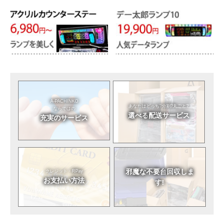
A-PACHINKO
あなたはどっち?
分割?丸ごと?
ならではの
選べる
配送サービス
充実のサービス
邪魔な不要台
回収しま
クレジット・RPay
お支払い方法
す!