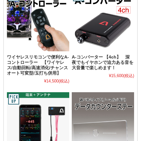
ワイヤレスリモコンで便利なA-
A-コンバーター 【4ch】 深
コントローラー 【ワイヤレ
夜でもイヤホンで迫力ある音を
ス/自動回転/高速消化/チャンス
大音量で楽しめます！
オート可変型/玉打ち併用】
¥15,600
(税込)
¥14,500
(税込)