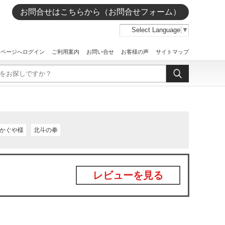
お問合せはこちらから（お問合せフォーム）
Select Language
▼
イページへログイン
ご利用案内
お問い合せ
お客様の声
サイトマップ
かぐや様
北斗の拳
レビューを見る