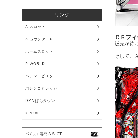
リンク
A-スロット
ＣＲフィ
A-カウンターX
販売が待
ホームスロット
そして、
P-WORLD
パチンコビスタ
パチンコビレッジ
DMMぱちタウン
K-Navi
パチスロ専門 A-SLOT