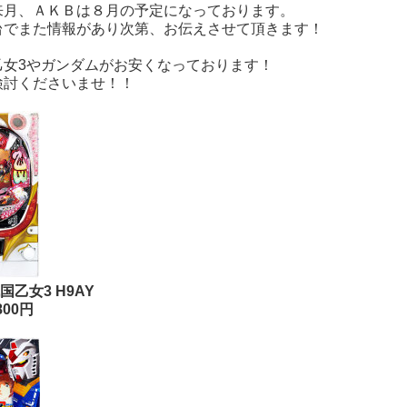
来月、ＡＫＢは８月の予定になっております。
台でまた情報があり次第、お伝えさせて頂きます！
乙女3やガンダムがお安くなっております！
検討くださいませ！！
国乙女3 H9AY
800円