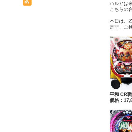
ハルヒは
こちらの
本日は、
是非、ご
平和 CR戦
価格：17,