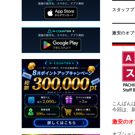
スタッフブ
激安のオプ
こんばん
今回は、新
激安のオ
オプショ