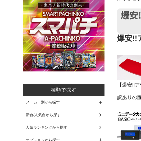
爆安!
【爆安!
種類で探す
訳ありの
メーカー別から探す
新台/人気台から探す
人気ランキングから探す
オプションから探す