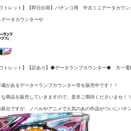
!アウトレット】【即日出荷】パチンコ用 中古ミニデータカウ
ニデータカウンターや
!アウトレット】【訳あり】◆データランプカウンター◆ 大一
不備があるデーターランプカウンター等を販売中です！！
々な商品を販売していきますので、是非ご期待くださいませ！
の新台ですが、ノベルやアニメで人気のあの作品がついにパチ