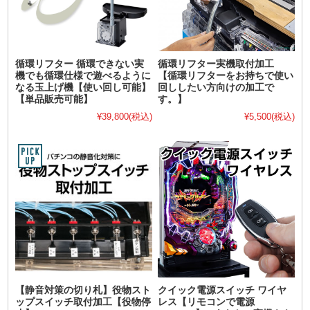
循環リフター 循環できない実
循環リフター実機取付加工
機でも循環仕様で遊べるように
【循環リフターをお持ちで使い
なる玉上げ機【使い回し可能】
回ししたい方向けの加工で
【単品販売可能】
す。】
¥39,800
(税込)
¥5,500
(税込)
【静音対策の切り札】役物スト
クイック電源スイッチ ワイヤ
ップスイッチ取付加工【役物停
レス【リモコンで電源