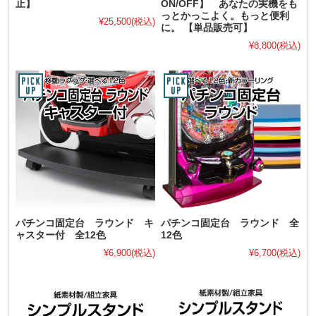
止】
ON/OFF】 あなたの実機をも
っとかっこよく。もっと便利
¥25,500
(税込)
に。 【単品販売可】
¥8,800
(税込)
パチンコ固定台 ラウンド キ
パチンコ固定台 ラウンド 全
ャスター付 全12色
12色
¥6,900
(税込)
¥6,700
(税込)