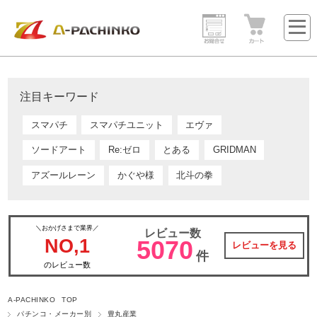
注目キーワード
スマパチ
スマパチユニット
エヴァ
ソードアート
Re:ゼロ
とある
GRIDMAN
アズールレーン
かぐや様
北斗の拳
＼おかげさまで業界／
レビュー数
NO,1
5070
レビューを見る
件
のレビュー数
A-PACHINKO TOP
パチンコ・メーカー別
豊丸産業