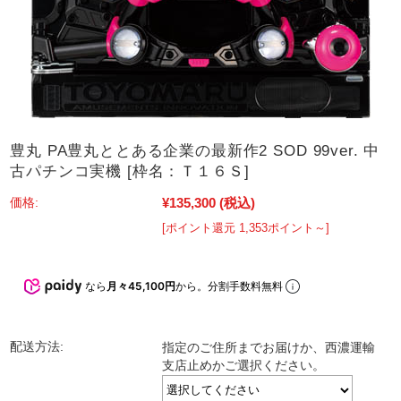
豊丸 PA豊丸ととある企業の最新作2 SOD 99ver. 中
古パチンコ実機 [枠名：Ｔ１６Ｓ]
¥135,300
(税込)
価格:
[ポイント還元 1,353ポイント～]
なら
月々45,100円
から。分割手数料無料
配送方法:
指定のご住所までお届けか、西濃運輸
支店止めかご選択ください。