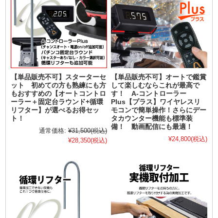
【単品販売不可】スターターセ
【単品販売不可】オートで鑑賞
ット 初めての方も熟練にも方
して楽しむならこれが最高で
もおすすめの【オートコントロ
す！ A-コントローラー
ーラー＋固定台ラウンド+循環
Plus【プラス】ワイヤレスリ
リフター】が選べるお得セッ
モコンで簡単操作！さらにデー
ト！
タカウンター機能も標準装
備！ 動画配信にも最適！
通常価格:
¥31,500
(税込)
¥24,800
(税込)
¥28,350
(税込)