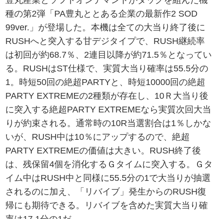
豊丸産業とソフトオンデマンドがタッグを組んだ機
種の第2弾「PA豊丸ととある企業の最新作2 SOD
99ver.」が登場した。本機は全ての大当り終了後に
RUSHへと突入する甘デジタイプで、RUSH継続率
は初回が約68.7％、2連目以降が約71.5％となってい
る。RUSHはST仕様で、実質大当り確率は55.5分の
1。時短50回の絶超PARTYと、時短10000回の絶超
PARTY EXTREMEの2種類が存在し、10Ｒ大当り後
に突入する絶超PARTY EXTREMEなら実質次回大当
りが約束される。通常時の10R当選割合は1％しかな
いが、RUSH中は10％にアップするので、絶超
PARTY EXTREMEの価値は大きい。RUSH終了後
は、残保留4個を消化するＧタイムに突入する。Ｇタ
イム中はRUSH中と同様に55.5分の1で大当りが抽選
されるのに加え、「リバイブ」発生からのRUSH復
帰にも期待できる。リバイブを含めた実質大当り確