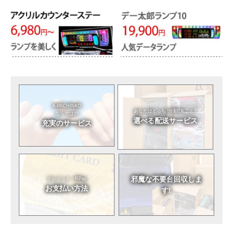
A-PACHINKO
あなたはどっち?
分割?丸ごと?
ならではの
選べる
配送サービス
充実のサービス
邪魔な不要台
回収しま
クレジット・RPay
お支払い方法
す!