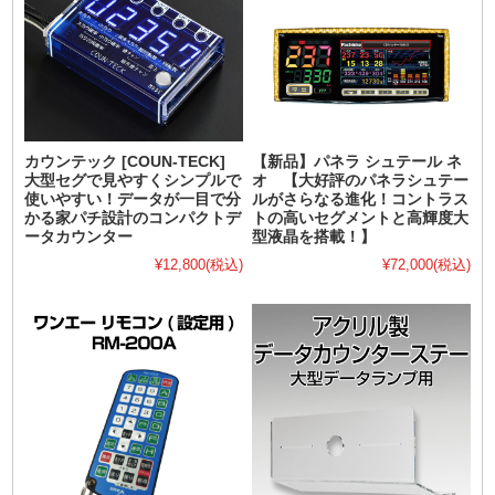
カウンテック [COUN-TECK]
【新品】パネラ シュテール ネ
大型セグで見やすくシンプルで
オ 【大好評のパネラシュテー
使いやすい！データが一目で分
ルがさらなる進化！コントラス
かる家パチ設計のコンパクトデ
トの高いセグメントと高輝度大
ータカウンター
型液晶を搭載！】
¥12,800
(税込)
¥72,000
(税込)