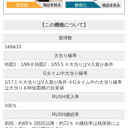
【この機種について】
賞球数
1&6&10
大当り確率
特図1：1/99.8 特図2：1/55.5 ※大当りはV入賞が条件
Gタイム中大当り確率
1/17.1 ※大当りはV入賞が条件 ※Gタイム中の大当り確率
は大当り＆時短図柄の合算値
RUSH突入率
100％
RUSH継続率
初回：約69％ 2回目以降：約72％ ※継続率は残保留によ