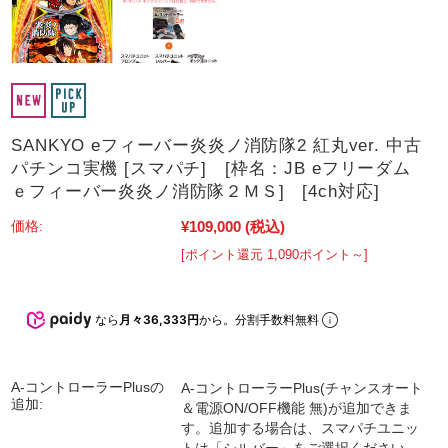
SANKYO eフィーバー炎炎ノ消防隊2 紅丸ver. 中古
パチンコ実機 [スマパチ] [枠名：JB eフリーダム
ｅフィーバー炎炎ノ消防隊２ＭＳ] [4ch対応]
¥109,000
(税込)
価格:
[ポイント還元 1,090ポイント～]
なら
月々36,333円
から。分割手数料無料
A-コントローラーPlusの
A-コントローラーPlus(チャンスオート
追加:
＆電源ON/OFF機能 無)が追加できま
す。追加する場合は、スマパチユニッ