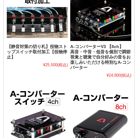
【静音対策の切り札】役物スト
A-コンバーターV3 【8ch】
ップスイッチ取付加工【役物停
高音・中音・低音を個別で調節
止】
視覚と聴覚で自分好みの音をお
楽しみいただける特別なA-コン
¥25,500
(税込)
バーター
¥24,800
(税込)