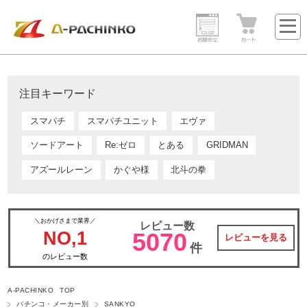
注目キーワード
スマパチ
スマパチユニット
エヴァ
ソードアート
Re:ゼロ
とある
GRIDMAN
アズールレーン
かぐや様
北斗の拳
＼おかげさまで業界／
レビュー数
NO,1
5070
レビューを見る
件
のレビュー数
A-PACHINKO TOP
パチンコ・メーカー別
SANKYO