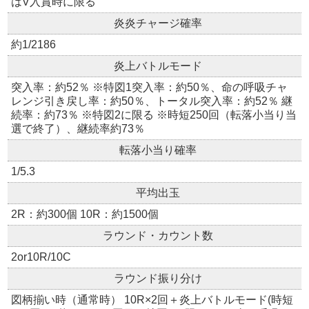
はV入賞時に限る
炎炎チャージ確率
約1/2186
炎上バトルモード
突入率：約52％ ※特図1突入率：約50％、命の呼吸チャ
レンジ引き戻し率：約50％、トータル突入率：約52％ 継
続率：約73％ ※特図2に限る ※時短250回（転落小当り当
選で終了）、継続率約73％
転落小当り確率
1/5.3
平均出玉
2R：約300個 10R：約1500個
ラウンド・カウント数
2or10R/10C
ラウンド振り分け
図柄揃い時（通常時） 10R×2回＋炎上バトルモード(時短