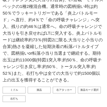
ペックの1種2種混合機。通常時の図柄揃い時は約
50％でラッキートリガーである「炎上バトルモー
ド」へ直行、約4％で「命の呼吸チャレンジ」へ突
入、残りの約46％は通常へ。命の呼吸チャレンジで
大当りを引き戻せればLTに突入する。炎上バトルモ
ードは継続率約73％(特図2に限る,大当りと小当りの
合算)熱さを凝縮した短期決着の転落バトルタイプ
で、図柄揃いor転落小当り当選まで継続する。期待
出玉は約11000個(特図1突入率:約50％、命の呼吸チ
ャレンジ引き戻し率:約50％、トータル突入率:約
52％)また、右打ち中は全ての大当りで約1500個以
上の出玉を獲得することができる。
ミドル
液晶
右アタッカー
液晶モード選択
右打ち