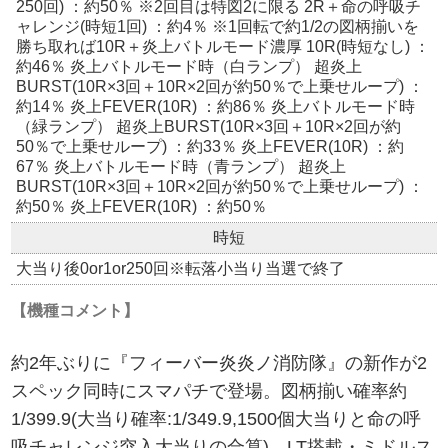
250回) ：約50％ ※2回目は特図2に限る 2R＋命の呼吸チ
ャレンジ(時短1回) ：約4％ ※1回転で約1/2の図柄揃いを
勝ち取れば10R＋炎上バトルモード濃厚 10R(時短なし) ：
約46％ 炎上バトルモード時（白ランプ） 超炎上
BURST(10R×3回＋10R×2回が約50％で上乗せループ) ：
約14％ 炎上FEVER(10R) ：約86％ 炎上バトルモード時
（緑ランプ） 超炎上BURST(10R×3回＋10R×2回が約
50％で上乗せループ) ：約33％ 炎上FEVER(10R) ：約
67％ 炎上バトルモード時（青ランプ） 超炎上
BURST(10R×3回＋10R×2回が約50％で上乗せループ) ：
約50％ 炎上FEVER(10R) ：約50％
時短
大当り後0or1or250回※転落小当り当選で終了
【機種コメント】
約2年ぶりに『フィーバー炎炎ノ消防隊』の新作が2
スペック同時にスマパチで登場。図柄揃い確率約
1/399.9(大当り確率:1/349.9,1500個大当りと命の呼
吸チャレンジ突入大当りの合算)、LT搭載・ミドルス