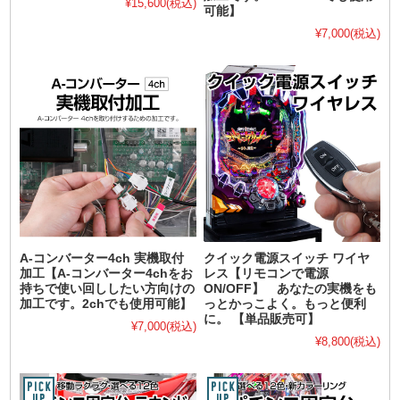
¥15,600
(税込)
可能】
¥7,000
(税込)
A-コンバーター4ch 実機取付
クイック電源スイッチ ワイヤ
加工【A-コンバーター4chをお
レス【リモコンで電源
持ちで使い回ししたい方向けの
ON/OFF】 あなたの実機をも
加工です。2chでも使用可能】
っとかっこよく。もっと便利
に。 【単品販売可】
¥7,000
(税込)
¥8,800
(税込)