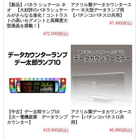
【新品】パネラ シュテール ネ
アクリル製データカウンタース
オ 【大好評のパネラシュテー
テー ※大型データランプ用
ルがさらなる進化！コントラス
【パチンコ/パチスロ共用】
トの高いセグメントと高輝度大
¥7,480
(税込)
型液晶を搭載！】
¥72,000
(税込)
【中古】デー太郎ランプ10
アクリル製データカウンタース
【大一電機産業 データランプ
テー【パチンコ/パチスロ共
カウンター】
用】
¥19,900
(税込)
¥6,980
(税込)