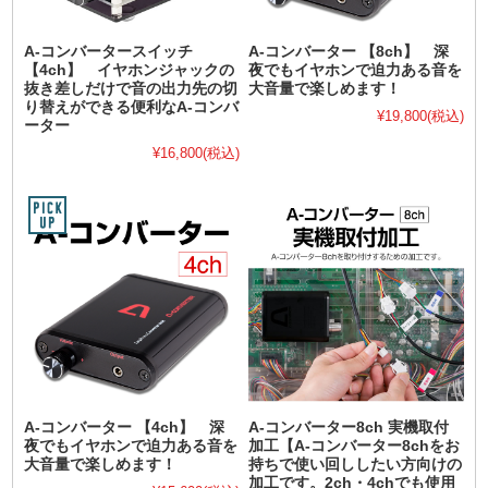
A-コンバータースイッチ
A-コンバーター 【8ch】 深
【4ch】 イヤホンジャックの
夜でもイヤホンで迫力ある音を
抜き差しだけで音の出力先の切
大音量で楽しめます！
り替えができる便利なA-コンバ
¥19,800
(税込)
ーター
¥16,800
(税込)
A-コンバーター 【4ch】 深
A-コンバーター8ch 実機取付
夜でもイヤホンで迫力ある音を
加工【A-コンバーター8chをお
大音量で楽しめます！
持ちで使い回ししたい方向けの
加工です。2ch・4chでも使用