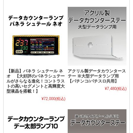
【新品】パネラ シュテール ネ
アクリル製データカウンタース
オ 【大好評のパネラシュテー
テー ※大型データランプ用
ルがさらなる進化！コントラス
【パチンコ/パチスロ共用】
トの高いセグメントと高輝度大
¥7,480
(税込)
型液晶を搭載！】
¥72,000
(税込)