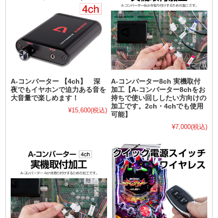
A-コンバーター 【4ch】 深
A-コンバーター8ch 実機取付
夜でもイヤホンで迫力ある音を
加工【A-コンバーター8chをお
大音量で楽しめます！
持ちで使い回ししたい方向けの
加工です。2ch・4chでも使用
¥15,600
(税込)
可能】
¥7,000
(税込)