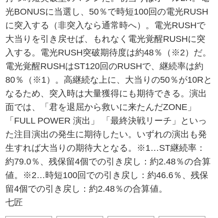
光BONUSに当選し、50％で時短100回の電光RUSH
に突入する（非突入なら通常時へ）。電光RUSHで
大当りを引き戻せば、もれなく電光覚醒RUSHに突
入する。電光RUSH突破期待度は約48％（※2）だ。
電光覚醒RUSHはST120回のRUSHで、継続率は約
80％（※1）。高継続な上に、大当りの50％が10Rと
なるため、突入時は大量獲得にも期待できる。演出
面では、「君を退屈から救いに来たんだZONE」
「FULL POWER 演出」 「最終決戦リーチ」といっ
た注目演出の発生に期待したい。いずれの演出も発
生すれば大当りの期待大となる。※1…ST継続率：
約79.0％、残保留4個での引き戻し：約2.48％の合算
値。※2…時短100回での引き戻し：約46.6％、残保
留4個での引き戻し：約2.48％の合算値。
七匠