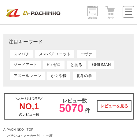
注目キーワード
スマパチ
スマパチユニット
エヴァ
ソードアート
Re:ゼロ
とある
GRIDMAN
アズールレーン
かぐや様
北斗の拳
＼おかげさまで業界／
レビュー数
NO,1
5070
レビューを見る
件
のレビュー数
A-PACHINKO TOP
パチンコ・メーカー別
七匠