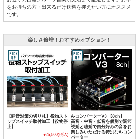
をお持ちの方・出来るだけ送料を抑えたい方にオススメ
です。
楽しさ倍増！おすすめオプション！
【静音対策の切り札】役物スト
A-コンバーターV3 【8ch】
ップスイッチ取付加工【役物停
高音・中音・低音を個別で調節
止】
視覚と聴覚で自分好みの音をお
楽しみいただける特別なA-コン
¥25,500
(税込)
バーター