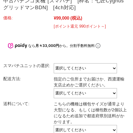
中古パチンコ実機 [スマパチ] [枠名：七匠Cygnus
グリッドマンBDN] [4ch対応]
¥99,000
(税込)
価格:
[ポイント還元 990ポイント～]
なら
月々33,000円
から。分割手数料無料
スマパチユニットの選択:
配送方法:
指定のご住所までお届けか、西濃運輸
支店止めかご選択ください。
送料について:
こちらの機種は梱包サイズが通常より
大型になる、もしくは梱包数が2個以上
になるため追加で都道府県別送料がか
かります。