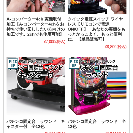
A-コンバーター4ch 実機取付
クイック電源スイッチ ワイヤ
加工【A-コンバーター4chをお
レス【リモコンで電源
持ちで使い回ししたい方向けの
ON/OFF】 あなたの実機をも
加工です。2chでも使用可能】
っとかっこよく。もっと便利
に。 【単品販売可】
¥7,000
(税込)
¥8,800
(税込)
パチンコ固定台 ラウンド キ
パチンコ固定台 ラウンド 全
ャスター付 全12色
12色