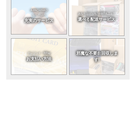
A-PACHINKO
あなたはどっち?
分割?丸ごと?
ならではの
選べる
配送サービス
充実のサービス
邪魔な不要台
回収しま
クレジット・RPay
お支払い方法
す!